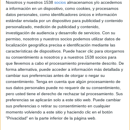
Fanatiz (Míralo en vivo)
Nosotros y nuestros 1538
socios
almacenamos y/o accedemos
a información en un dispositivo, como cookies, y procesamos
datos personales, como identificadores únicos e información
Domingo, 14/6/2026
estándar enviada por un dispositivo para publicidad y contenido
15:00
Liga Endesa
personalizado, medición de publicidad y contenido,
Semifinales
investigación de audiencia y desarrollo de servicios.
Con su
permiso, nosotros y nuestros socios podemos utilizar datos de
Joventut Badalona
localización geográfica precisa e identificación mediante las
Valencia Basket
características de dispositivos. Puede hacer clic para otorgarnos
su consentimiento a nosotros y a nuestros 1538 socios para
Fanatiz (Míralo en vivo)
que llevemos a cabo el procesamiento previamente descrito. De
forma alternativa, puede acceder a información más detallada y
Jueves, 11/6/2026
cambiar sus preferencias antes de otorgar o negar su
15:00
consentimiento.
Tenga en cuenta que algún procesamiento de
Liga Endesa
sus datos personales puede no requerir de su consentimiento,
Semifinales
pero usted tiene el derecho de rechazar tal procesamiento. Sus
Barça Basket
preferencias se aplicarán solo a este sitio web. Puede cambiar
sus preferencias o retirar su consentimiento en cualquier
La Laguna Tenerife
momento volviendo a este sitio y haciendo clic en el botón
Fanatiz (Míralo en vivo)
"Privacidad" en la parte inferior de la página web.
Más días