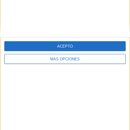
Ver ranking completo
Ranking equipos por nº de partidos Local
Barça Basket
3 (18,75%)
ACEPTO
Valencia Basket
3 (18,75%)
Dreamland Gran Canaria
2 (12,5%)
MÁS OPCIONES
Joventut Badalona
2 (12,5%)
Baskonia
2 (12,5%)
Ver ranking completo
Ranking equipos por nº de partidos Visitante
Barça Basket
4 (25%)
Joventut Badalona
3 (18,75%)
Valencia Basket
3 (18,75%)
La Laguna Tenerife
2 (12,5%)