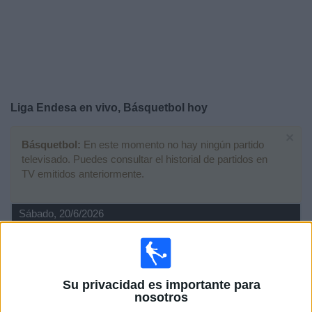
Noticias
Widget
Liga Endesa en vivo, Básquetbol hoy
×
Básquetbol:
En este momento no hay ningún partido
televisado. Puedes consultar el historial de partidos en
TV emitidos anteriormente.
Sábado, 20/6/2026
15:00
Liga Endesa
Final
Valencia Basket
Su privacidad es importante para
nosotros
Barça Basket