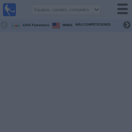
Fútbol
en vivo
Paraguay
MÁS COMPETICIONES
JJOO Femeninos
WNBA
Guía de
Partidos
Televisados
Fútbol
hoy
Equipos
Competiciones
Canales
Otros
Deportes