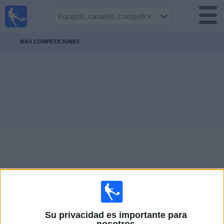
Fútbol
en vivo
Paraguay
MÁS COMPETICIONES
Guía de
Partidos
Televisados
Fútbol
hoy
Equipos
Competiciones
Canales
Otros
Su privacidad es importante para
Deportes
nosotros