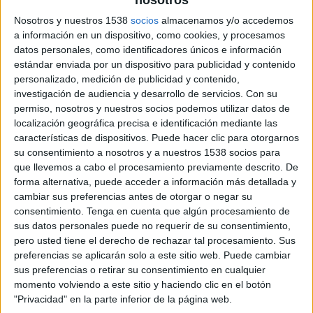
Nosotros y nuestros 1538
socios
almacenamos y/o accedemos
Noticias
a información en un dispositivo, como cookies, y procesamos
datos personales, como identificadores únicos e información
estándar enviada por un dispositivo para publicidad y contenido
Widget
personalizado, medición de publicidad y contenido,
investigación de audiencia y desarrollo de servicios.
Con su
Tour de Francia en vivo, Ciclismo hoy
permiso, nosotros y nuestros socios podemos utilizar datos de
localización geográfica precisa e identificación mediante las
×
características de dispositivos. Puede hacer clic para otorgarnos
Ciclismo:
En este momento no hay ningún partido
su consentimiento a nosotros y a nuestros 1538 socios para
televisado. Puedes consultar el historial de partidos en
que llevemos a cabo el procesamiento previamente descrito. De
TV emitidos anteriormente.
forma alternativa, puede acceder a información más detallada y
cambiar sus preferencias antes de otorgar o negar su
consentimiento.
Tenga en cuenta que algún procesamiento de
Domingo, 27/7/2025
sus datos personales puede no requerir de su consentimiento,
10:45
Tour de Francia
pero usted tiene el derecho de rechazar tal procesamiento. Sus
preferencias se aplicarán solo a este sitio web. Puede cambiar
Etapa 21
sus preferencias o retirar su consentimiento en cualquier
Mantes-la-Ville › Paris (120 km)
momento volviendo a este sitio y haciendo clic en el botón
Disney+ Premium
"Privacidad" en la parte inferior de la página web.