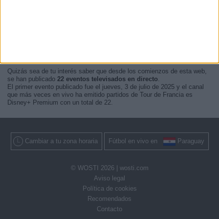
En este momento, no hay
eventos televisados en vivo de Tour de
Francia
pero te mostramos un historial con la
guía en TV
de lo último
que se pudo ver en televisión.
Actualizaremos está
agenda de Tour de Francia en TV
cuando nos
confirmen desde medios oficiales, los próximos eventos
televisados
en vivo
.
Quizás sea de tu interés saber que desde los comienzos de esta web,
se han publicado
22 eventos televisados en directo
.
El primer evento publicado fue el jueves, 3 de julio de 2025 y el canal
que más veces en vivo ha emitido partidos de Tour de Francia es
Disney+ Premium con un total de 22.
Cambiar a tu zona horaria
Fútbol en vivo en
Paraguay
© WOSTI 2026 |
wosti.com
Aviso legal
Política de cookies
Recomendados
Contacto