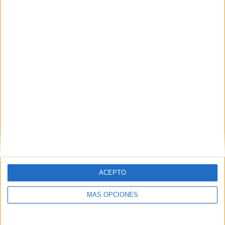
Ver ranking completo
MEDIA
DÍAS
TOTAL
1,5
303
2
CANALES POR
SIN PARTIDO
CANALES TV
PARTIDO
GRATUÍTO
1 Canales de pago
50%
1 Canales en abierto
50%
TOTAL
TOTAL
11
2
ACEPTO
Total equipos
CANALES
MÁS OPCIONES
Ranking equipos por nº de partidos
Portugal
10 (33,33%)