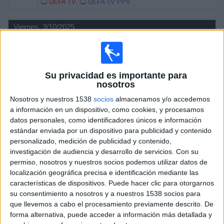
UEFA TV
UEFA TV PPV
Viernes, 3/10/2025
12:00
Europeo Sub-19
Semifinales
España
Su privacidad es importante para
nosotros
Ucrania
Nosotros y nuestros 1538
socios
almacenamos y/o accedemos
UEFA TV
UEFA TV PPV
a información en un dispositivo, como cookies, y procesamos
14:30
Europeo Sub-19
datos personales, como identificadores únicos e información
Semifinales
estándar enviada por un dispositivo para publicidad y contenido
personalizado, medición de publicidad y contenido,
Portugal
investigación de audiencia y desarrollo de servicios.
Con su
Eslovenia
permiso, nosotros y nuestros socios podemos utilizar datos de
UEFA TV
UEFA TV PPV
localización geográfica precisa e identificación mediante las
características de dispositivos. Puede hacer clic para otorgarnos
su consentimiento a nosotros y a nuestros 1538 socios para
Miércoles, 1/10/2025
que llevemos a cabo el procesamiento previamente descrito. De
07:00
Europeo Sub-19
forma alternativa, puede acceder a información más detallada y
Fase de grupos