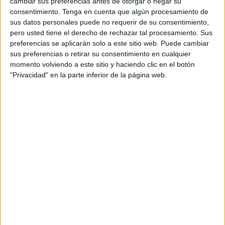
cambiar sus preferencias antes de otorgar o negar su
consentimiento.
Tenga en cuenta que algún procesamiento de
Turquía
sus datos personales puede no requerir de su consentimiento,
República Checa
pero usted tiene el derecho de rechazar tal procesamiento. Sus
preferencias se aplicarán solo a este sitio web. Puede cambiar
UEFA TV
UEFA TV PPV
sus preferencias o retirar su consentimiento en cualquier
09:30
Europeo Sub-19
momento volviendo a este sitio y haciendo clic en el botón
Fase de grupos
"Privacidad" en la parte inferior de la página web.
Eslovenia
España
UEFA TV
UEFA TV PPV
12:00
Europeo Sub-19
Fase de grupos
Moldavia
Portugal
UEFA TV
UEFA TV PPV
14:30
Europeo Sub-19
Fase de grupos