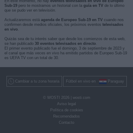
En este momento, no hay
eventos televisados en vivo de Europeo
Sub-19
pero te mostramos un historial con la
guía en TV
de lo último
que se pudo ver en televisión.
Actualizaremos está
agenda de Europeo Sub-19 en TV
cuando nos
confirmen desde medios oficiales, los próximos eventos
televisados
en vivo
.
Quizás sea de tu interés saber que desde los comienzos de esta web,
se han publicado
30 eventos televisados en directo
.
El primer evento publicado fue el domingo, 3 de septiembre de 2023 y
el canal que más veces en vivo ha emitido partidos de Europeo Sub-19
es UEFA TV con un total de 30.
Cambiar a tu zona horaria
Fútbol en vivo en
Paraguay
© WOSTI 2026 |
wosti.com
Aviso legal
Política de cookies
Recomendados
Contacto