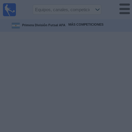
Fútbol
en vivo
Paraguay
MÁS COMPETICIONES
Primera División Futsal AFA
Guía de
Partidos
Televisados
Fútbol
hoy
Equipos
Competiciones
Canales
Otros
Deportes