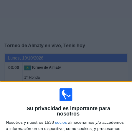
Noticias
Widget
Torneo de Almaty en vivo, Tenis hoy
Lunes, 19/10/2026
03:00
Torneo de Almaty
1ª Ronda
ATP 250
ATP Tennis TV
Martes, 20/10/2026
Su privacidad es importante para
nosotros
03:00
Torneo de Almaty
Nosotros y nuestros 1538
socios
almacenamos y/o accedemos
1ª Ronda
a información en un dispositivo, como cookies, y procesamos
ATP 250