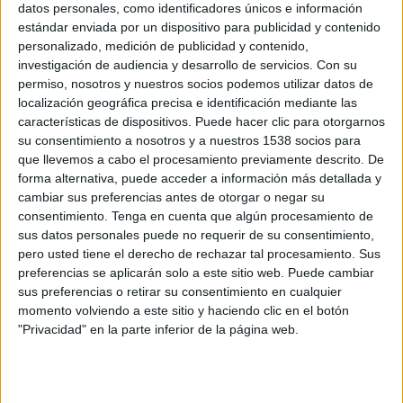
datos personales, como identificadores únicos e información
ATP Tennis TV
estándar enviada por un dispositivo para publicidad y contenido
personalizado, medición de publicidad y contenido,
investigación de audiencia y desarrollo de servicios.
Con su
Miércoles, 21/10/2026
permiso, nosotros y nuestros socios podemos utilizar datos de
03:00
Torneo de Almaty
localización geográfica precisa e identificación mediante las
características de dispositivos. Puede hacer clic para otorgarnos
2ª Ronda
su consentimiento a nosotros y a nuestros 1538 socios para
ATP 250
que llevemos a cabo el procesamiento previamente descrito. De
ATP Tennis TV
forma alternativa, puede acceder a información más detallada y
cambiar sus preferencias antes de otorgar o negar su
consentimiento.
Tenga en cuenta que algún procesamiento de
Más días
sus datos personales puede no requerir de su consentimiento,
pero usted tiene el derecho de rechazar tal procesamiento. Sus
preferencias se aplicarán solo a este sitio web. Puede cambiar
DATOS ESTADÍSTICOS DE TORNEO DE ALMATY EN
sus preferencias o retirar su consentimiento en cualquier
TELEVISIÓN EN PARAGUAY
momento volviendo a este sitio y haciendo clic en el botón
A fecha de hoy
9/8/2026
y desde que esta web recoge los datos
"Privacidad" en la parte inferior de la página web.
estadísticos de cuándo y dónde se televisan los partidos de
Tenis
de la
competición
Torneo de Almaty
en
Paraguay
, que fue el
3/10/2022
,
podemos dar los siguientes datos: