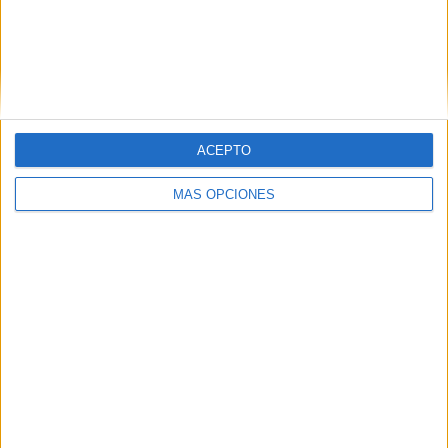
PARTIDO
GRATUÍTO
4 Canales de pago
100%
0 Canales en abierto
0%
TOTAL
TOTAL
ACEPTO
157
4
MÁS OPCIONES
Total equipos
CANALES
Ranking equipos por nº de partidos
H. Hurkacz
16 (5,21%)
C. Ruud
14 (4,56%)
A. Rublev
14 (4,56%)
D. Medvedev
13 (4,23%)
G. Monfils
13 (4,23%)
Ver ranking completo