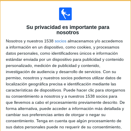
TA. Tirante
ATP Tennis TV
ESPN
Disney+ Premium
19:00
Masters Canadá
Su privacidad es importante para
1/8 de final
nosotros
J. Fonseca
Nosotros y nuestros 1538
socios
almacenamos y/o accedemos
a información en un dispositivo, como cookies, y procesamos
B. Shelton
datos personales, como identificadores únicos e información
ATP Tennis TV
ESPN
Disney+ Premium
estándar enviada por un dispositivo para publicidad y contenido
personalizado, medición de publicidad y contenido,
20:30
Masters Canadá
investigación de audiencia y desarrollo de servicios.
Con su
1/8 de final
permiso, nosotros y nuestros socios podemos utilizar datos de
B. Van de Zandschulp
localización geográfica precisa e identificación mediante las
características de dispositivos. Puede hacer clic para otorgarnos
J. Mensik
su consentimiento a nosotros y a nuestros 1538 socios para
ATP Tennis TV
ESPN
Disney+ Premium
que llevemos a cabo el procesamiento previamente descrito. De
forma alternativa, puede acceder a información más detallada y
Mañana lunes, 10/8/2026
cambiar sus preferencias antes de otorgar o negar su
consentimiento.
Tenga en cuenta que algún procesamiento de
16:00
Masters Canadá
sus datos personales puede no requerir de su consentimiento,