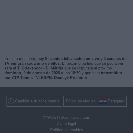
En este momento,
hay 8 eventos televisados en vivo y 3 canales de
TV emitirán cada uno de ellos.
El próximo partido que se podrá ver
será el
T. Griekspoor - D. Mérida
que se disputará el próximo
domingo, 9 de agosto de 2026 a las 18:30
y que será
transmitido
por ATP Tennis TV, ESPN, Disney+ Premium
.
Cambiar a tu zona horaria
Fútbol en vivo en
Paraguay
© WOSTI 2026 |
wosti.com
Aviso legal
Política de cookies