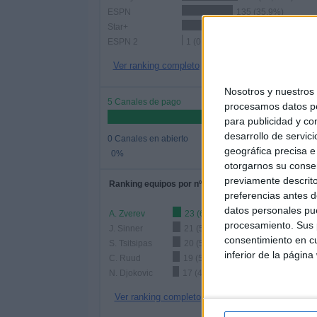
ESPN
135 (35,9%)
Star+
129 (34,31%)
ESPN 2
1 (0,27%)
Ver ranking completo
Nosotros y nuestro
5 Canales de pago
procesamos datos per
para publicidad y co
desarrollo de servici
0 Canales en abierto
geográfica precisa e 
0%
otorgarnos su conse
previamente descrito
Ranking equipos por nº de partidos
preferencias antes d
datos personales pue
A. Zverev
23 (6,12%)
procesamiento. Sus p
J. Sinner
21 (5,59%)
consentimiento en cu
S. Tsitsipas
20 (5,32%)
inferior de la página
C. Ruud
19 (5,05%)
N. Djokovic
17 (4,52%)
Ver ranking completo