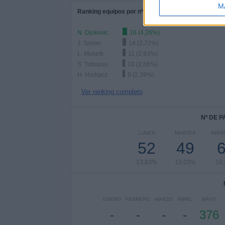
M
Ranking equipos por nº de partidos Local
N. Djokovic
16 (4,26%)
J. Sinner
14 (3,72%)
L. Musetti
11 (2,93%)
S. Tsitsipas
10 (2,66%)
H. Hurkacz
9 (2,39%)
Ver ranking completo
Nº DE 
LUNES
MARTES
MIÉR
52
49
13,83%
13,03%
16
ENERO
FEBRERO
MARZO
ABRIL
MAYO
-
-
-
-
376