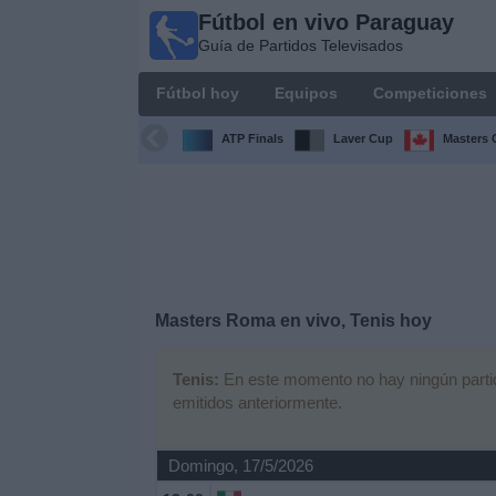
Fútbol en vivo Paraguay
Fútbol
Guía de Partidos Televisados
en vivo
Paraguay
Fútbol hoy
Equipos
Competiciones
Guía de
Partidos
ATP Finals
Laver Cup
Masters 
Televisados
Fútbol
hoy
Equipos
Masters Roma en vivo, Tenis hoy
Competiciones
Tenis:
En este momento no hay ningún partido
emitidos anteriormente.
Canales
Otros
Domingo, 17/5/2026
Deportes