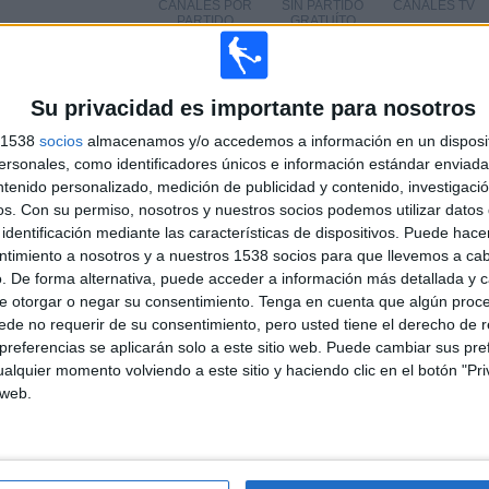
CANALES POR
SIN PARTIDO
CANALES TV
PARTIDO
GRATUÍTO
Su privacidad es importante para nosotros
s 1538
socios
almacenamos y/o accedemos a información en un disposit
sonales, como identificadores únicos e información estándar enviada 
TOTAL
TOTAL
100%
ntenido personalizado, medición de publicidad y contenido, investigaci
163
5
os.
Con su permiso, nosotros y nuestros socios podemos utilizar datos 
identificación mediante las características de dispositivos. Puede hacer
Total equipos
CANALES
ntimiento a nosotros y a nuestros 1538 socios para que llevemos a ca
. De forma alternativa, puede acceder a información más detallada y 
Ranking equipos por nº de partidos en abierto
e otorgar o negar su consentimiento.
Tenga en cuenta que algún proc
de no requerir de su consentimiento, pero usted tiene el derecho de r
Ver ranking completo
referencias se aplicarán solo a este sitio web. Puede cambiar sus pref
alquier momento volviendo a este sitio y haciendo clic en el botón "Pri
 web.