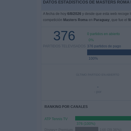
DATOS ESTADÍSTICOS DE MASTERS ROMA 
A fecha de hoy
6/8/2026
y desde que esta web recoge lo
competición
Masters Roma
en
Paraguay
, que fue el
9
376
0 partidos en abierto
0%
PARTIDOS TELEVISADOS
376 partidos de pago
100%
ÚLTIMO PARTIDO EN ABIERTO
-
- por
RANKING POR CANALES
ATP Tennis TV
376 (100%)
Disney+ Premium
148 (39,36%)