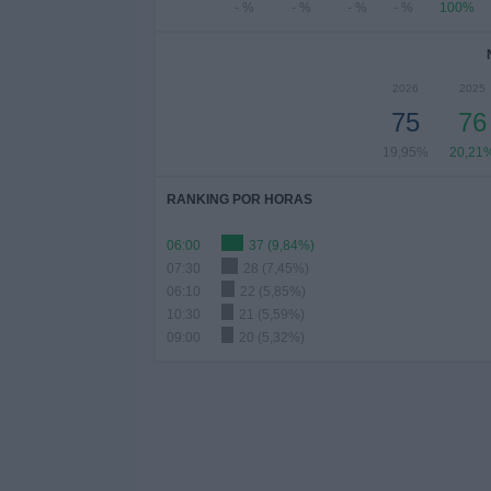
- %
- %
- %
- %
100%
2026
2025
75
76
19,95%
20,21
RANKING POR HORAS
06:00
37 (9,84%)
07:30
28 (7,45%)
06:10
22 (5,85%)
10:30
21 (5,59%)
09:00
20 (5,32%)