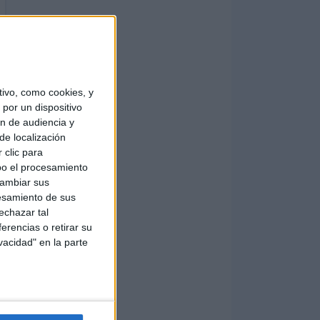
ivo, como cookies, y
por un dispositivo
ón de audiencia y
de localización
 clic para
bo el procesamiento
cambiar sus
esamiento de sus
echazar tal
erencias o retirar su
vacidad" en la parte