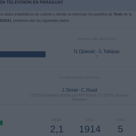
EN TELEVISIÓN EN PARAGUAY
s datos estadísticos de cuándo y dónde se televisan los partidos de
Tenis
de la
/5/2021
, podemos dar los siguientes datos:
PARTIDO MÁS REPETIDO
N. Djokovic - S. Tsitsipas
2
ÚLTIMO PARTIDO DE PAGO
J. Sinner - C. Ruud
17/5/2026 Masters Roma por ATP Tennis TV, ESPN, Disney+
Premium
MEDIA
DÍAS
TOTAL
2,1
1914
5