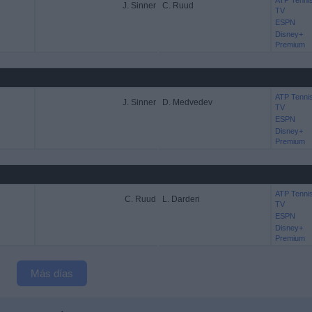
ATP Tenni
J. Sinner
C. Ruud
TV
ESPN
Disney+
Premium
ATP Tenni
J. Sinner
D. Medvedev
TV
ESPN
Disney+
Premium
ATP Tenni
C. Ruud
L. Darderi
TV
ESPN
Disney+
Premium
Más días