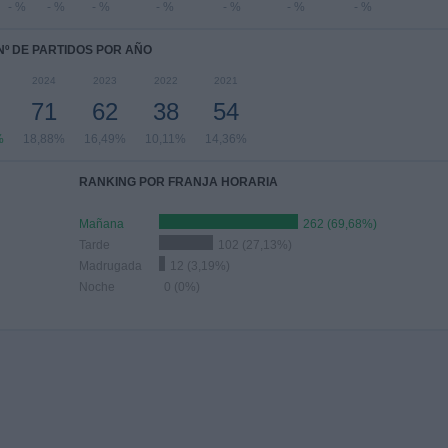
- %
- %
- %
- %
- %
- %
- %
Nº DE PARTIDOS POR AÑO
2024
2023
2022
2021
71
62
38
54
%
18,88%
16,49%
10,11%
14,36%
RANKING POR FRANJA HORARIA
Mañana
262 (69,68%)
Tarde
102 (27,13%)
Madrugada
12 (3,19%)
Noche
0 (0%)