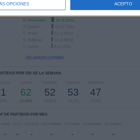
ÁS OPCIONES
ACEPTO
Ranking equipos por nº de partidos Visitante
D. Medvedev
16 (4,26%)
A. Zverev
14 (3,72%)
C. Ruud
11 (2,93%)
S. Tsitsipas
10 (2,66%)
C. Norrie
8 (2,13%)
Ver ranking completo
PARTIDOS POR DÍA DE LA SEMANA
COLES
JUEVES
VIERNES
SÁBADO
DOMINGO
61
62
52
53
47
,22%
16,49%
13,83%
14,1%
12,5%
Nº DE PARTIDOS POR MES
JUNIO
JULIO
AGOSTO
SEPTIEMBRE
OCTUBRE
NOVIEMBRE
DICIEMBRE
-
-
-
-
-
-
-