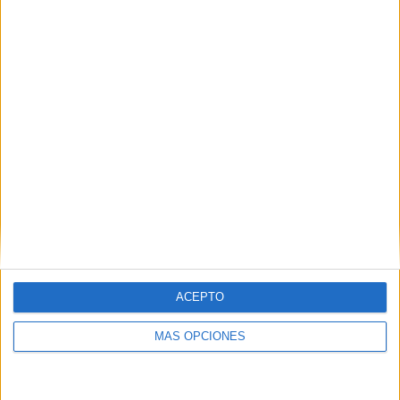
ATP Tennis TV
126 (100%)
Disney+ Premium
41 (32,54%)
Star+
40 (31,75%)
Ver ranking completo
MEDIA
DÍAS
TOTAL
1,6
1979
3
CANALES POR
SIN PARTIDO
CANALES TV
PARTIDO
GRATUÍTO
3 Canales de pago
100%
0 Canales en abierto
ACEPTO
0%
MÁS OPCIONES
TOTAL
TOTAL
72
3
Total equipos
CANALES