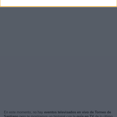
En este momento, no hay
eventos televisados en vivo de Torneo de
Santiago
pero te mostramos un historial con la
guía en TV
de lo último