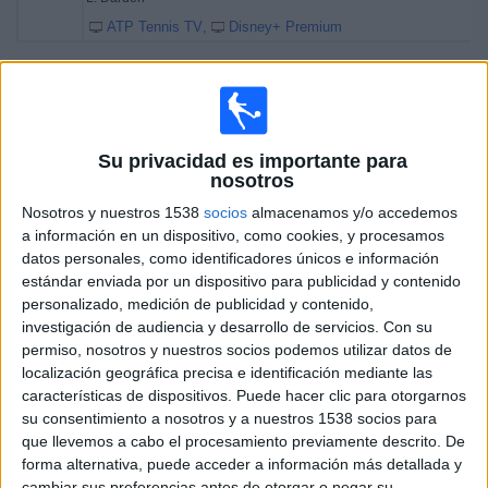
ATP Tennis TV
Disney+ Premium
Sábado, 28/2/2026
17:10
Torneo de Santiago
Semifinal 1
Su privacidad es importante para
ATP 250
nosotros
F. Cerúndolo
Nosotros y nuestros 1538
socios
almacenamos y/o accedemos
Y. Hanfmann
a información en un dispositivo, como cookies, y procesamos
datos personales, como identificadores únicos e información
ATP Tennis TV
Disney+ Premium
estándar enviada por un dispositivo para publicidad y contenido
18:55
Torneo de Santiago
personalizado, medición de publicidad y contenido,
Semifinal 2
investigación de audiencia y desarrollo de servicios.
Con su
ATP 250
permiso, nosotros y nuestros socios podemos utilizar datos de
localización geográfica precisa e identificación mediante las
S. Báez
características de dispositivos. Puede hacer clic para otorgarnos
L. Darderi
su consentimiento a nosotros y a nuestros 1538 socios para
que llevemos a cabo el procesamiento previamente descrito. De
ATP Tennis TV
Disney+ Premium
forma alternativa, puede acceder a información más detallada y
cambiar sus preferencias antes de otorgar o negar su