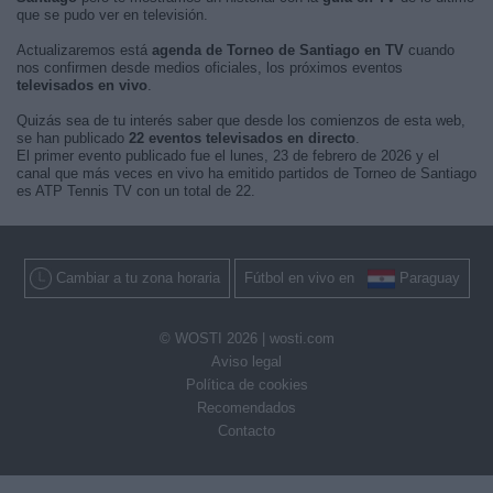
que se pudo ver en televisión.
Actualizaremos está
agenda de Torneo de Santiago en TV
cuando
nos confirmen desde medios oficiales, los próximos eventos
televisados en vivo
.
Quizás sea de tu interés saber que desde los comienzos de esta web,
se han publicado
22 eventos televisados en directo
.
El primer evento publicado fue el lunes, 23 de febrero de 2026 y el
canal que más veces en vivo ha emitido partidos de Torneo de Santiago
es ATP Tennis TV con un total de 22.
Cambiar a tu zona horaria
Fútbol en vivo en
Paraguay
© WOSTI 2026 |
wosti.com
Aviso legal
Política de cookies
Recomendados
Contacto