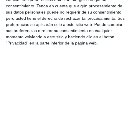
Viernes, 27/2/2026
consentimiento.
Tenga en cuenta que algún procesamiento de
12:10
sus datos personales puede no requerir de su consentimiento,
Torneo de Santiago
pero usted tiene el derecho de rechazar tal procesamiento. Sus
1/4 de Final
preferencias se aplicarán solo a este sitio web. Puede cambiar
Y. Hanfmann
sus preferencias o retirar su consentimiento en cualquier
momento volviendo a este sitio y haciendo clic en el botón
V. Gaubas
"Privacidad" en la parte inferior de la página web.
ATP Tennis TV
Disney+ Premium
14:40
Torneo de Santiago
1/4 de Final
F. Cerúndolo
E. Nava
ATP Tennis TV
Disney+ Premium
17:40
Torneo de Santiago
1/4 de Final
A. Pellegrino
L. Darderi
ATP Tennis TV
Disney+ Premium