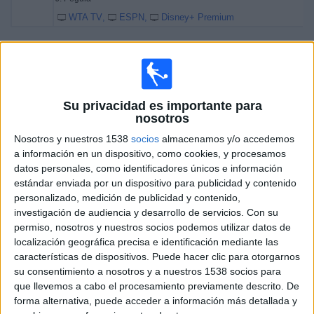
WTA TV
ESPN
Disney+ Premium
Viernes, 20/2/2026
09:55
WTA Dubai
Semifinal 1
Su privacidad es importante para
WTA 1000
nosotros
J. Pegula
Nosotros y nuestros 1538
socios
almacenamos y/o accedemos
A. Anisimova
a información en un dispositivo, como cookies, y procesamos
datos personales, como identificadores únicos e información
WTA TV
ESPN
Disney+ Premium
estándar enviada por un dispositivo para publicidad y contenido
12:20
WTA Dubai
personalizado, medición de publicidad y contenido,
Semifinal 2
investigación de audiencia y desarrollo de servicios.
Con su
WTA 1000
permiso, nosotros y nuestros socios podemos utilizar datos de
localización geográfica precisa e identificación mediante las
E. Svitolina
características de dispositivos. Puede hacer clic para otorgarnos
C. Gauff
su consentimiento a nosotros y a nuestros 1538 socios para
WTA TV
ESPN
Disney+ Premium
que llevemos a cabo el procesamiento previamente descrito. De
forma alternativa, puede acceder a información más detallada y