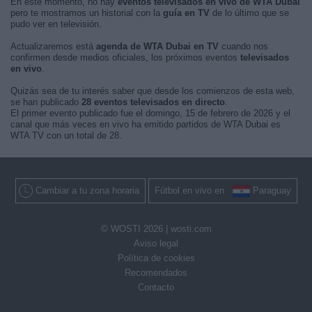
En este momento, no hay
eventos televisados en vivo de WTA Dubai
pero te mostramos un historial con la
guía en TV
de lo último que se
pudo ver en televisión.
Actualizaremos está
agenda de WTA Dubai en TV
cuando nos
confirmen desde medios oficiales, los próximos eventos
televisados
en vivo
.
Quizás sea de tu interés saber que desde los comienzos de esta web,
se han publicado
28 eventos televisados en directo
.
El primer evento publicado fue el domingo, 15 de febrero de 2026 y el
canal que más veces en vivo ha emitido partidos de WTA Dubai es
WTA TV con un total de 28.
Cambiar a tu zona horaria
Fútbol en vivo en
Paraguay
© WOSTI 2026 |
wosti.com
Aviso legal
Política de cookies
Recomendados
Contacto