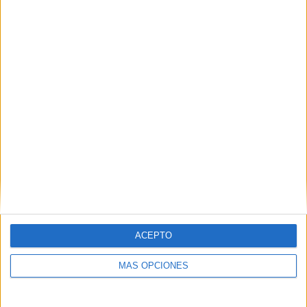
WTA TV
129 (100%)
Disney+ Premium
48 (37,21%)
Star+
47 (36,43%)
ESPN
42 (32,56%)
Ver ranking completo
MEDIA
DÍAS
TOTAL
2,1
1634
4
CANALES POR
SIN PARTIDO
CANALES TV
PARTIDO
GRATUÍTO
4 Canales de pago
100%
ACEPTO
0 Canales en abierto
0%
MÁS OPCIONES
TOTAL
TOTAL
88
4