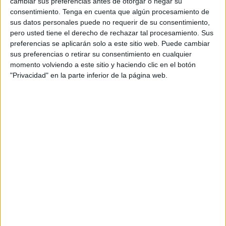
cambiar sus preferencias antes de otorgar o negar su
Jueves, 19/2/2026
consentimiento.
Tenga en cuenta que algún procesamiento de
06:10
WTA Dubai
sus datos personales puede no requerir de su consentimiento,
1/4 de Final
pero usted tiene el derecho de rechazar tal procesamiento. Sus
preferencias se aplicarán solo a este sitio web. Puede cambiar
C. Tauson
sus preferencias o retirar su consentimiento en cualquier
J. Pegula
momento volviendo a este sitio y haciendo clic en el botón
"Privacidad" en la parte inferior de la página web.
WTA TV
ESPN
Disney+ Premium
08:25
WTA Dubai
1/4 de Final
M. Andreeva
A. Anisimova
WTA TV
ESPN
Disney+ Premium
11:20
WTA Dubai
1/4 de Final
C. Gauff
A. Eala
WTA TV
ESPN
Disney+ Premium