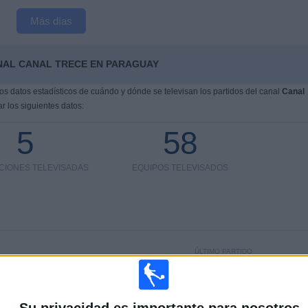
Más días
NAL CANAL TRECE EN PARAGUAY
s datos estadísticos de cuándo y dónde se televisan los partidos del canal
Canal
r los siguientes datos:
5
58
CIONES TELEVISADAS
EQUIPOS TELEVISADOS
ÚLTIMO PARTIDO
España - Argentina
19/7/2026 FIFA Copa Mundial 2026