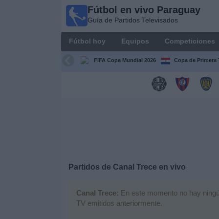
Fútbol en vivo Paraguay
Fútbol
Guía de Partidos Televisados
en vivo
Paraguay
Fútbol hoy
Equipos
Competiciones
Guía de
Partidos
FIFA Copa Mundial 2026
Copa de Primera 
Televisados
Fútbol
hoy
Equipos
Competiciones
Partidos de
Canal Trece
en vivo
Canales
Canal Trece:
En este momento no hay ningún p
TV emitidos anteriormente.
Otros
Deportes