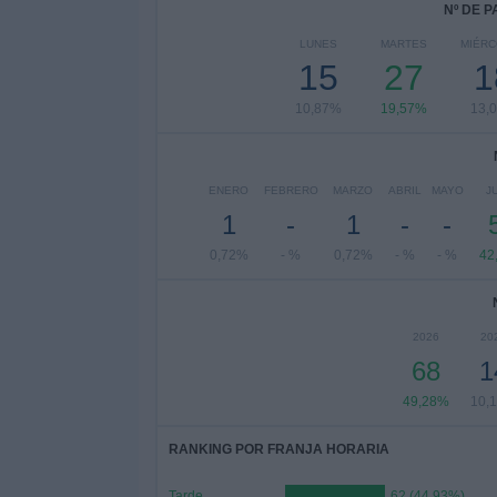
Nº DE 
LUNES
MARTES
MIÉR
15
27
1
10,87%
19,57%
13,
ENERO
FEBRERO
MARZO
ABRIL
MAYO
J
1
-
1
-
-
0,72%
- %
0,72%
- %
- %
42
2026
20
68
1
49,28%
10,
RANKING POR FRANJA HORARIA
Tarde
62 (44,93%)