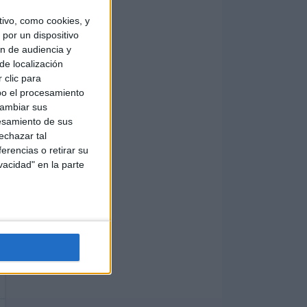
ivo, como cookies, y
por un dispositivo
ón de audiencia y
de localización
 clic para
bo el procesamiento
cambiar sus
esamiento de sus
echazar tal
erencias o retirar su
vacidad" en la parte