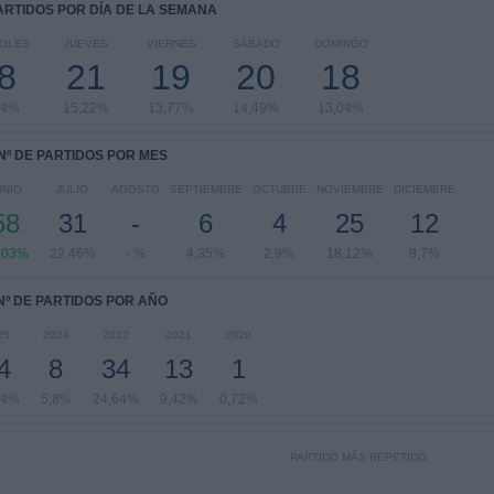
PARTIDOS POR DÍA DE LA SEMANA
COLES
JUEVES
VIERNES
SÁBADO
DOMINGO
8
21
19
20
18
04%
15,22%
13,77%
14,49%
13,04%
Nº DE PARTIDOS POR MES
UNIO
JULIO
AGOSTO
SEPTIEMBRE
OCTUBRE
NOVIEMBRE
DICIEMBRE
58
31
-
6
4
25
12
,03%
22,46%
- %
4,35%
2,9%
18,12%
8,7%
Nº DE PARTIDOS POR AÑO
25
2024
2022
2021
2020
4
8
34
13
1
14%
5,8%
24,64%
9,42%
0,72%
PARTIDO MÁS REPETIDO