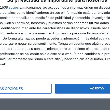
Su privacidad es importante para nosotros
s 1538
socios
almacenamos y/o accedemos a información en un disposit
sonales, como identificadores únicos e información estándar enviada 
ntenido personalizado, medición de publicidad y contenido, investigaci
Ranking equipos por nº de partidos Visitante
os.
Con su permiso, nosotros y nuestros socios podemos utilizar datos 
identificación mediante las características de dispositivos. Puede hacer
Paraguay
16 (11,59%)
ntimiento a nosotros y a nuestros 1538 socios para que llevemos a ca
Argentina
6 (4,35%)
. De forma alternativa, puede acceder a información más detallada y 
Brasil
5 (3,62%)
e otorgar o negar su consentimiento.
Tenga en cuenta que algún proc
Colombia
5 (3,62%)
de no requerir de su consentimiento, pero usted tiene el derecho de r
Uruguay
5 (3,62%)
referencias se aplicarán solo a este sitio web. Puede cambiar sus pref
alquier momento volviendo a este sitio y haciendo clic en el botón "Pri
RANKING POR DEPORTES
 web.
81,88%)
Fútbol
138 (100%)
Ver ranking completo
ÁS OPCIONES
ACEPTO