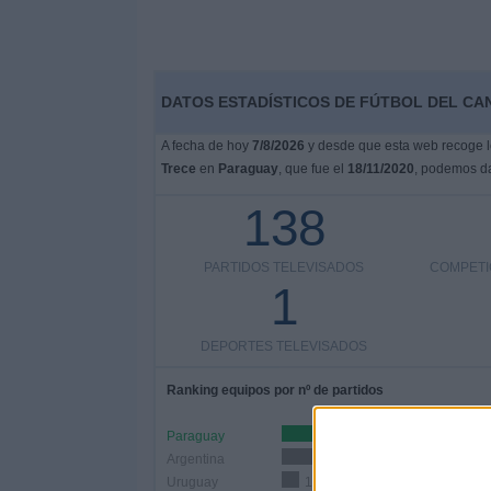
DATOS ESTADÍSTICOS DE FÚTBOL DEL CA
A fecha de hoy
7/8/2026
y desde que esta web recoge lo
Trece
en
Paraguay
, que fue el
18/11/2020
, podemos da
138
PARTIDOS TELEVISADOS
COMPETI
1
DEPORTES TELEVISADOS
Ranking equipos por nº de partidos
Paraguay
34 (24,64%)
Argentina
20 (14,49%)
Uruguay
11 (7,97%)