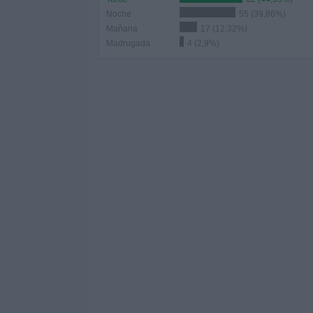
Noche
55 (39,86%)
Mañana
17 (12,32%)
Madrugada
4 (2,9%)