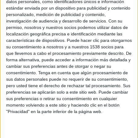
datos personales, como identificadores únicos e información
Canal por confirmar
estándar enviada por un dispositivo para publicidad y contenido
personalizado, medición de publicidad y contenido,
investigación de audiencia y desarrollo de servicios.
Con su
Miércoles, 2/9/2026
permiso, nosotros y nuestros socios podemos utilizar datos de
12:00
US Open WTA
localización geográfica precisa e identificación mediante las
características de dispositivos. Puede hacer clic para otorgarnos
2ª Ronda
su consentimiento a nosotros y a nuestros 1538 socios para
Grand Slam
que llevemos a cabo el procesamiento previamente descrito. De
Canal por confirmar
forma alternativa, puede acceder a información más detallada y
cambiar sus preferencias antes de otorgar o negar su
consentimiento.
Tenga en cuenta que algún procesamiento de
Más días
sus datos personales puede no requerir de su consentimiento,
pero usted tiene el derecho de rechazar tal procesamiento. Sus
preferencias se aplicarán solo a este sitio web. Puede cambiar
DATOS ESTADÍSTICOS DE US OPEN WTA EN TELEVISIÓN
sus preferencias o retirar su consentimiento en cualquier
EN PARAGUAY
momento volviendo a este sitio y haciendo clic en el botón
"Privacidad" en la parte inferior de la página web.
A fecha de hoy
6/8/2026
y desde que esta web recoge los datos
estadísticos de cuándo y dónde se televisan los partidos de
Tenis
de la
competición
US Open WTA
en
Paraguay
, que fue el
24/8/2025
, podemos
dar los siguientes datos: