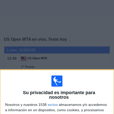
Noticias
Widget
US Open WTA en vivo, Tenis hoy
Lunes, 31/8/2026
12:00
US Open WTA
1ª Ronda
Grand Slam
Canal por confirmar
Martes, 1/9/2026
Su privacidad es importante para
nosotros
12:00
US Open WTA
Nosotros y nuestros 1538
socios
almacenamos y/o accedemos
1ª Ronda
a información en un dispositivo, como cookies, y procesamos
Grand Slam