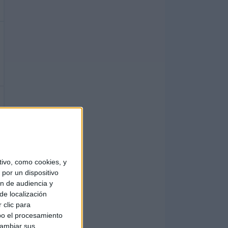
ivo, como cookies, y
por un dispositivo
ón de audiencia y
de localización
 clic para
bo el procesamiento
cambiar sus