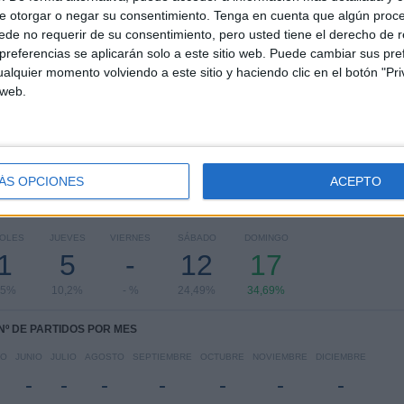
e otorgar o negar su consentimiento.
Tenga en cuenta que algún proc
RANKING POR COMPETICIONES
de no requerir de su consentimiento, pero usted tiene el derecho de r
referencias se aplicarán solo a este sitio web. Puede cambiar sus pref
Campeonato Paulista
49 (100%)
alquier momento volviendo a este sitio y haciendo clic en el botón "Pri
Ver ranking completo
 web.
ÁS OPCIONES
ACEPTO
PARTIDOS POR DÍA DE LA SEMANA
COLES
JUEVES
VIERNES
SÁBADO
DOMINGO
1
5
-
12
17
45%
10,2%
- %
24,49%
34,69%
Nº DE PARTIDOS POR MES
YO
JUNIO
JULIO
AGOSTO
SEPTIEMBRE
OCTUBRE
NOVIEMBRE
DICIEMBRE
-
-
-
-
-
-
-