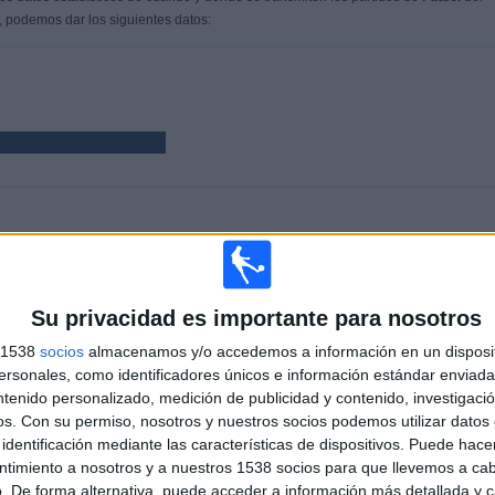
, podemos dar los siguientes datos:
PARTIDOS
DÍAS
TOTAL
49
1652
2
,47%)
CONSECUTIVOS
SIN PARTIDO
CANALES TV
Su privacidad es importante para nosotros
DE PAGO
GRATUÍTO
s 1538
socios
almacenamos y/o accedemos a información en un disposit
sonales, como identificadores únicos e información estándar enviada 
ntenido personalizado, medición de publicidad y contenido, investigaci
TOTAL
MÁXIMO
TOTAL
os.
Con su permiso, nosotros y nuestros socios podemos utilizar datos 
1
5
18
identificación mediante las características de dispositivos. Puede hacer
ntimiento a nosotros y a nuestros 1538 socios para que llevemos a ca
COMPETICIONES
VS Palmeiras
RIVALES
. De forma alternativa, puede acceder a información más detallada y 