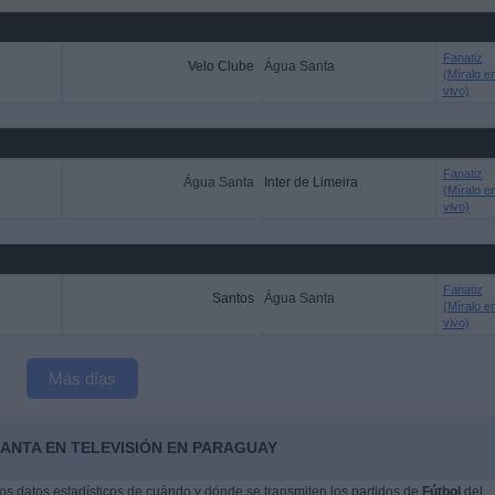
Fanatiz
Velo Clube
Água Santa
(Míralo e
vivo)
Fanatiz
Água Santa
Inter de Limeira
(Míralo e
vivo)
Fanatiz
Santos
Água Santa
(Míralo e
vivo)
Más días
ANTA EN TELEVISIÓN EN PARAGUAY
s datos estadísticos de cuándo y dónde se transmiten los partidos de
Fútbol
del