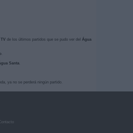
 TV
de los últimos partidos que se pudo ver del
Água
o
.
 Água Santa
.
da, ya no se perderá ningún partido.
Contacto