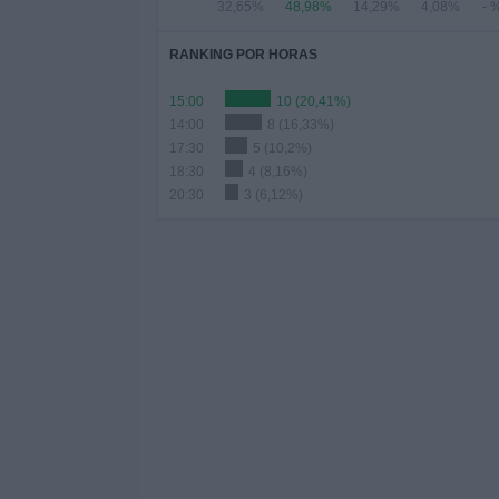
32,65%
48,98%
14,29%
4,08%
- 
RANKING POR HORAS
15:00
10 (20,41%)
14:00
8 (16,33%)
17:30
5 (10,2%)
18:30
4 (8,16%)
20:30
3 (6,12%)