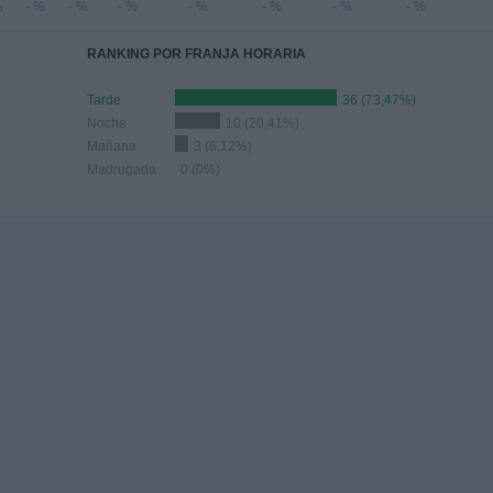
%
- %
- %
- %
- %
- %
- %
- %
RANKING POR FRANJA HORARIA
Tarde
36 (73,47%)
Noche
10 (20,41%)
Mañana
3 (6,12%)
Madrugada
0 (0%)