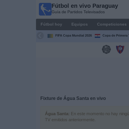
Fútbol en vivo Paraguay
Fútbol
Guía de Partidos Televisados
en vivo
Paraguay
Fútbol hoy
Equipos
Competiciones
Guía de
Partidos
FIFA Copa Mundial 2026
Copa de Primera 
Televisados
Fútbol
hoy
Equipos
Competiciones
Fixture de
Água Santa
en vivo
Canales
Água Santa:
En este momento no hay ningún p
TV emitidos anteriormente.
Otros
Deportes