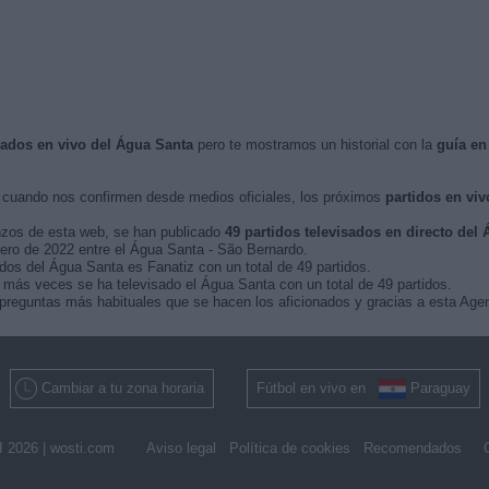
isados en vivo del Água Santa
pero te mostramos un historial con la
guía en
cuando nos confirmen desde medios oficiales, los próximos
partidos en viv
nzos de esta web, se han publicado
49 partidos televisados en directo del
enero de 2022 entre el Água Santa - São Bernardo.
idos del Água Santa es Fanatiz con un total de 49 partidos.
más veces se ha televisado el Água Santa con un total de 49 partidos.
preguntas más habituales que se hacen los aficionados y gracias a esta Agen
Cambiar a tu zona horaria
Fútbol en vivo en
Paraguay
 2026 |
wosti.com
Aviso legal
Política de cookies
Recomendados