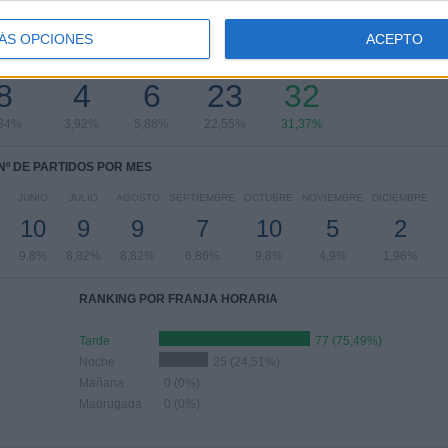
PARTIDOS POR DÍA DE LA SEMANA
ÁS OPCIONES
ACEPTO
RCOLES
JUEVES
VIERNES
SÁBADO
DOMINGO
8
4
6
23
32
,84%
3,92%
5,88%
22,55%
31,37%
Nº DE PARTIDOS POR MES
JUNIO
JULIO
AGOSTO
SEPTIEMBRE
OCTUBRE
NOVIEMBRE
DICIEMBRE
10
9
9
7
10
5
2
9,8%
8,82%
8,82%
6,86%
9,8%
4,9%
1,96%
RANKING POR FRANJA HORARIA
Tarde
77 (75,49%)
Noche
25 (24,51%)
Mañana
0 (0%)
Madrugada
0 (0%)