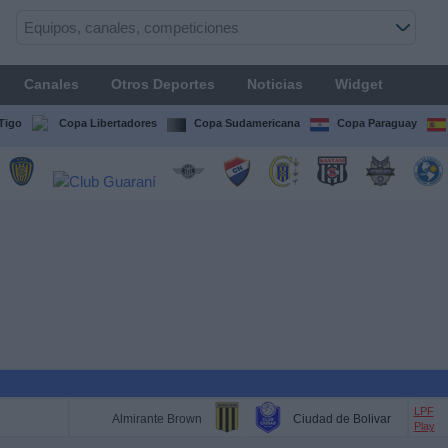
Canales
Otros Deportes
Noticias
Widget
Tigo
Copa Libertadores
Copa Sudamericana
Copa Paraguay
LPF
Almirante Brown
Ciudad de Bolivar
Play