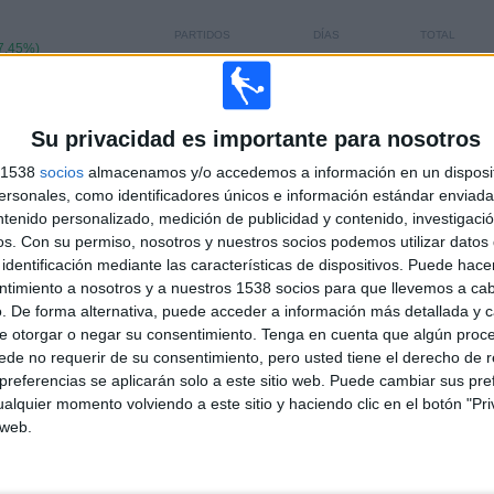
PARTIDOS
DÍAS
TOTAL
7,45%)
0
3
2
CONSECUTIVOS
SIN PARTIDO
CANALES TV
DE PAGO
GRATUÍTO
Su privacidad es importante para nosotros
s 1538
socios
almacenamos y/o accedemos a información en un disposit
TOTAL
MÁXIMO
TOTAL
sonales, como identificadores únicos e información estándar enviada 
3
6
47
ntenido personalizado, medición de publicidad y contenido, investigaci
os.
Con su permiso, nosotros y nuestros socios podemos utilizar datos 
COMPETICIONES
VS Estudiantes
RIVALES
BA
identificación mediante las características de dispositivos. Puede hacer
ntimiento a nosotros y a nuestros 1538 socios para que llevemos a ca
RANKING POR COMPETICIONES
. De forma alternativa, puede acceder a información más detallada y 
e otorgar o negar su consentimiento.
Tenga en cuenta que algún proc
Primera Nacional Argentina
67 (65,69%)
de no requerir de su consentimiento, pero usted tiene el derecho de r
Primera B Argentina
32 (31,37%)
referencias se aplicarán solo a este sitio web. Puede cambiar sus pref
Copa Argentina
3 (2,94%)
alquier momento volviendo a este sitio y haciendo clic en el botón "Pri
 web.
Ver ranking completo