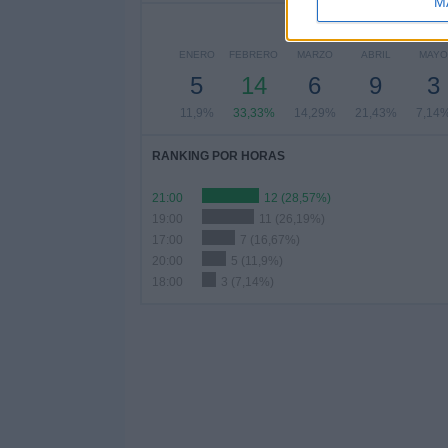
M
ENERO
FEBRERO
MARZO
ABRIL
MAYO
5
14
6
9
3
11,9%
33,33%
14,29%
21,43%
7,14
RANKING POR HORAS
21:00
12 (28,57%)
19:00
11 (26,19%)
17:00
7 (16,67%)
20:00
5 (11,9%)
18:00
3 (7,14%)