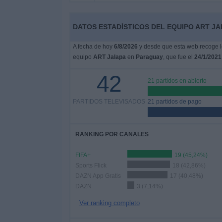
Noticias
DATOS ESTADÍSTICOS DEL EQUIPO ART JA
A fecha de hoy
6/8/2026
y desde que esta web recoge lo
Widget
equipo
ART Jalapa
en
Paraguay
, que fue el
24/1/2021
42
21 partidos en abierto
PARTIDOS TELEVISADOS
21 partidos de pago
RANKING POR CANALES
FIFA+
19 (45,24%)
Sports Flick
18 (42,86%)
DAZN App Gratis
17 (40,48%)
DAZN
3 (7,14%)
Ver ranking completo