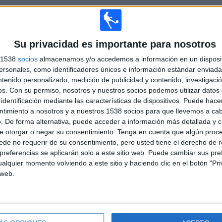
TOTAL
MÁXIMO
TOTAL
1
8
13
COMPETICIONES
VS Real Estelí
RIVALES
Su privacidad es importante para nosotros
s 1538
socios
almacenamos y/o accedemos a información en un disposit
RANKING POR COMPETICIONES
sonales, como identificadores únicos e información estándar enviada 
ntenido personalizado, medición de publicidad y contenido, investigaci
Liga Primera Nicaragua
42 (100%)
os.
Con su permiso, nosotros y nuestros socios podemos utilizar datos 
identificación mediante las características de dispositivos. Puede hacer
Ver ranking completo
ntimiento a nosotros y a nuestros 1538 socios para que llevemos a ca
. De forma alternativa, puede acceder a información más detallada y 
e otorgar o negar su consentimiento.
Tenga en cuenta que algún proc
de no requerir de su consentimiento, pero usted tiene el derecho de r
referencias se aplicarán solo a este sitio web. Puede cambiar sus pref
alquier momento volviendo a este sitio y haciendo clic en el botón "Pri
PARTIDOS POR DÍA DE LA SEMANA
 web.
OLES
JUEVES
VIERNES
SÁBADO
DOMINGO
1
6
-
13
11
9%
14,29%
- %
30,95%
26,19%