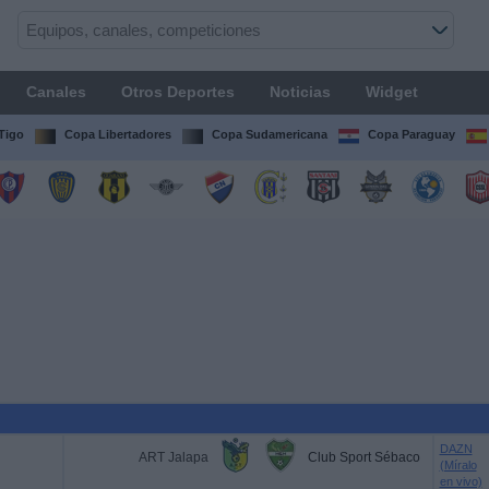
Canales
Otros Deportes
Noticias
Widget
Tigo
Copa Libertadores
Copa Sudamericana
Copa Paraguay
DAZN
ART Jalapa
Club Sport Sébaco
(Míralo
en vivo)