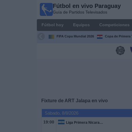
Fútbol en vivo Paraguay
Fútbol
Guía de Partidos Televisados
en vivo
Paraguay
Fútbol hoy
Equipos
Competiciones
Guía de
Partidos
FIFA Copa Mundial 2026
Copa de Primera 
Televisados
Fútbol
hoy
Equipos
Competiciones
Fixture de
ART Jalapa
en vivo
Canales
Sábado, 8/8/2026
19:00
Liga Primera Nicaragua
Otros
Deportes