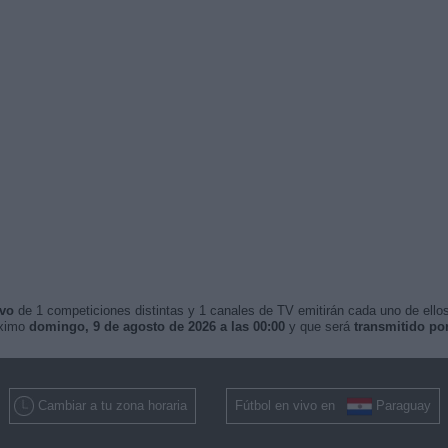
ivo
de 1 competiciones distintas y 1 canales de TV emitirán cada uno de ellos
óximo
domingo, 9 de agosto de 2026 a las 00:00
y que será
transmitido po
Cambiar a tu zona horaria
Fútbol en vivo en
Paraguay