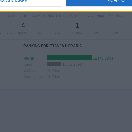
ÁS OPCIONES
ACEPTO
Nº DE PARTIDOS POR MES
JUNIO
JULIO
AGOSTO
SEPTIEMBRE
OCTUBRE
NOVIEMBRE
DICIEMBRE
-
4
-
-
1
-
-
%
- %
9,52%
- %
- %
2,38%
- %
- %
RANKING POR FRANJA HORARIA
Noche
32 (76,19%)
Tarde
10 (23,81%)
Mañana
0 (0%)
Madrugada
0 (0%)