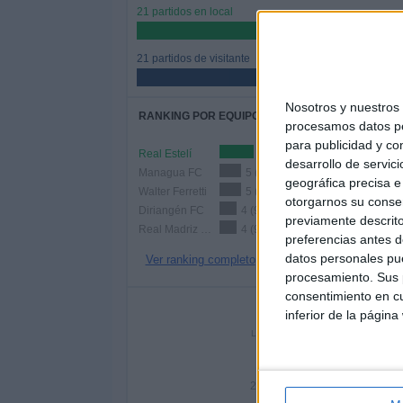
21 partidos en local
50%
21 partidos de visitante
50%
Nosotros y nuestro
RANKING POR EQUIPOS
procesamos datos per
para publicidad y co
Real Estelí
8 (19,05%)
desarrollo de servici
Managua FC
5 (11,9%)
geográfica precisa e 
Walter Ferretti
5 (11,9%)
otorgarnos su conse
Diriangén FC
4 (9,52%)
previamente descrito
Real Madriz FC
4 (9,52%)
preferencias antes d
datos personales pue
Ver ranking completo
procesamiento. Sus p
consentimiento en cu
Nº DE 
inferior de la página
LUNES
MARTES
MIÉRC
1
-
1
2,38%
- %
26,1