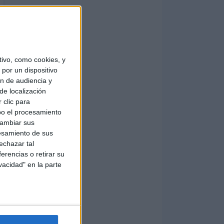
ivo, como cookies, y
por un dispositivo
ón de audiencia y
de localización
 clic para
bo el procesamiento
cambiar sus
esamiento de sus
echazar tal
erencias o retirar su
vacidad" en la parte