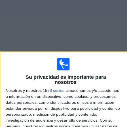
Noticias
Widget
Fixture de
Agropecuario
en vivo
Partidos de hoy sábado, 8/8/2026
Su privacidad es importante para
15:00
Primera Nacional Argentina
nosotros
Nosotros y nuestros 1538
socios
almacenamos y/o accedemos
Agropecuario
a información en un dispositivo, como cookies, y procesamos
Atlético Güemes
datos personales, como identificadores únicos e información
LPF Play
estándar enviada por un dispositivo para publicidad y contenido
personalizado, medición de publicidad y contenido,
investigación de audiencia y desarrollo de servicios.
Con su
Sábado, 15/8/2026
permiso, nosotros y nuestros socios podemos utilizar datos de