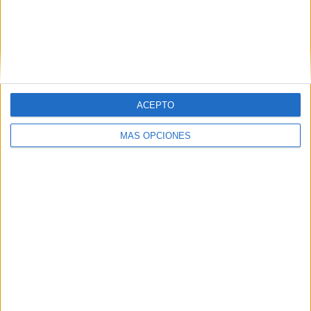
San Martín Tucumán
5 (10,64%)
Nueva Chicago
3 (6,38%)
Temperley
3 (6,38%)
San Martín SJ
2 (4,26%)
Deportivo Maipú
2 (4,26%)
Ver ranking completo
ACEPTO
RANKING POR COMPETICIONES
MÁS OPCIONES
Primera Nacional Argentina
40 (85,11%)
Copa Argentina
7 (14,89%)
Ver ranking completo
Nº DE PARTIDOS POR DÍA DE LA SEMANA
LUNES
MARTES
MIÉRCOLES
JUEVES
VIERNES
11
2
3
3
5
23,4%
4,26%
6,38%
6,38%
10,64%