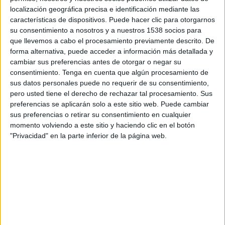
15:00
Primera Nacional Argentina
localización geográfica precisa e identificación mediante las
características de dispositivos. Puede hacer clic para otorgarnos
Agropecuario
su consentimiento a nosotros y a nuestros 1538 socios para
Ciudad de Bolivar
que llevemos a cabo el procesamiento previamente descrito. De
forma alternativa, puede acceder a información más detallada y
LPF Play
cambiar sus preferencias antes de otorgar o negar su
consentimiento.
Tenga en cuenta que algún procesamiento de
Sábado, 22/8/2026
sus datos personales puede no requerir de su consentimiento,
pero usted tiene el derecho de rechazar tal procesamiento. Sus
17:00
Primera Nacional Argentina
preferencias se aplicarán solo a este sitio web. Puede cambiar
sus preferencias o retirar su consentimiento en cualquier
Tristán Suárez
momento volviendo a este sitio y haciendo clic en el botón
Agropecuario
"Privacidad" en la parte inferior de la página web.
LPF Play
Más días
DATOS ESTADÍSTICOS DEL EQUIPO AGROPECUARIO EN
TELEVISIÓN EN PARAGUAY