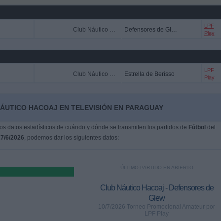
LPF
Club Náutico Hacoaj
Defensores de Glew
Play
LPF
Club Náutico Hacoaj
Estrella de Berisso
Play
NÁUTICO HACOAJ EN TELEVISIÓN EN PARAGUAY
s datos estadísticos de cuándo y dónde se transmiten los partidos de
Fútbol
del
7/6/2026
, podemos dar los siguientes datos:
ÚLTIMO PARTIDO EN ABIERTO
Club Náutico Hacoaj - Defensores de
Glew
10/7/2026 Torneo Promocional Amateur por
LPF Play