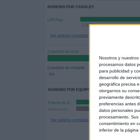
RANKING POR CANALES
LPF Play
2 (100%)
Ver ranking completo
2 partidos en local
Nosotros y nuestro
procesamos datos per
0 partidos de visitante
para publicidad y co
0%
desarrollo de servici
geográfica precisa e 
RANKING POR EQUIPOS
otorgarnos su conse
previamente descrito
Estrella de Berisso
1 (50%)
preferencias antes d
Defensores de Glew
1 (50%)
datos personales pue
procesamiento. Sus p
Ver ranking completo
consentimiento en cu
inferior de la página
Nº DE 