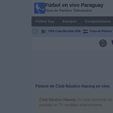
Fútbol en vivo Paraguay
Fútbol
Guía de Partidos Televisados
en vivo
Paraguay
Fútbol hoy
Equipos
Competiciones
Guía de
Partidos
FIFA Copa Mundial 2026
Copa de Primera 
Televisados
Fútbol
hoy
Equipos
Competiciones
Fixture de
Club Náutico Hacoaj
en vivo
Canales
Club Náutico Hacoaj:
En este momento no ha
partidos en TV emitidos anteriormente.
Otros
Deportes