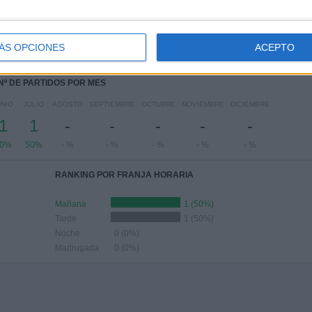
COLES
JUEVES
VIERNES
SÁBADO
DOMINGO
-
-
1
1
-
ÁS OPCIONES
ACEPTO
 %
- %
50%
50%
- %
Nº DE PARTIDOS POR MES
UNIO
JULIO
AGOSTO
SEPTIEMBRE
OCTUBRE
NOVIEMBRE
DICIEMBRE
1
1
-
-
-
-
-
0%
50%
- %
- %
- %
- %
- %
RANKING POR FRANJA HORARIA
Mañana
1 (50%)
Tarde
1 (50%)
Noche
0 (0%)
Madrugada
0 (0%)