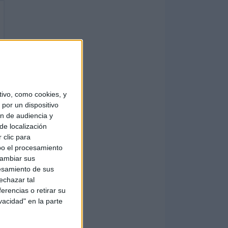
ivo, como cookies, y
por un dispositivo
ón de audiencia y
de localización
 clic para
bo el procesamiento
cambiar sus
esamiento de sus
echazar tal
erencias o retirar su
vacidad" en la parte