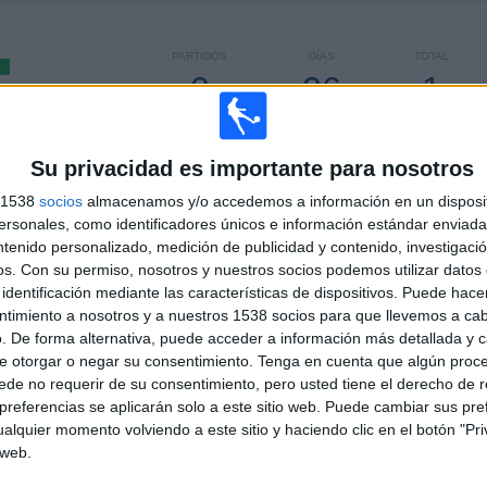
PARTIDOS
DÍAS
TOTAL
0
26
1
CONSECUTIVOS
SIN PARTIDO
CANALES TV
DE PAGO
GRATUÍTO
Su privacidad es importante para nosotros
TOTAL
MÁXIMO
TOTAL
s 1538
socios
almacenamos y/o accedemos a información en un disposit
100%
1
1
2
sonales, como identificadores únicos e información estándar enviada 
ntenido personalizado, medición de publicidad y contenido, investigaci
COMPETICIONES
VS Estrella de
RIVALES
os.
Con su permiso, nosotros y nuestros socios podemos utilizar datos 
Berisso
identificación mediante las características de dispositivos. Puede hacer
RANKING POR COMPETICIONES
ntimiento a nosotros y a nuestros 1538 socios para que llevemos a ca
. De forma alternativa, puede acceder a información más detallada y 
Torneo Promocional Amateur
2 (100%)
e otorgar o negar su consentimiento.
Tenga en cuenta que algún proc
de no requerir de su consentimiento, pero usted tiene el derecho de r
Ver ranking completo
referencias se aplicarán solo a este sitio web. Puede cambiar sus pref
alquier momento volviendo a este sitio y haciendo clic en el botón "Pri
 web.
PARTIDOS POR DÍA DE LA SEMANA