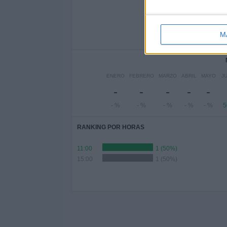
LUNES
MARTES
MIÉR
-
-
M
- %
- %
-
ENERO
FEBRERO
MARZO
ABRIL
MAYO
J
-
-
-
-
-
- %
- %
- %
- %
- %
5
RANKING POR HORAS
11:00
1 (50%)
15:00
1 (50%)