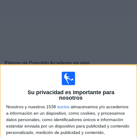
Noticias
Widget
Fixture de
Danubio Academy
en vivo
×
Danubio Academy:
En este momento no hay ningún
partido televisado. Puedes consultar el historial de
Su privacidad es importante para
partidos en TV emitidos anteriormente.
nosotros
Nosotros y nuestros 1538
socios
almacenamos y/o accedemos
Domingo, 16/3/2025
a información en un dispositivo, como cookies, y procesamos
15:30
datos personales, como identificadores únicos e información
Copa Libertadores Sub-20
estándar enviada por un dispositivo para publicidad y contenido
3er Puesto
personalizado, medición de publicidad y contenido,