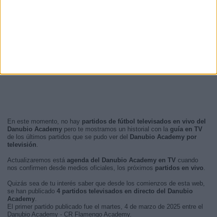
En este momento, no hay
partidos de fútbol televisados en vivo del
Danubio Academy
pero te mostramos un historial con la
guía en TV
de los últimos partidos que se pudo ver del
Danubio Academy por
televisión
.
Actualizaremos está
agenda del Danubio Academy en TV
cuando
nos confirmen desde medios oficiales, los próximos
partidos en vivo
.
Quizás sea de tu interés saber que desde los comienzos de esta web,
se han publicado
4 partidos televisados en directo del Danubio
Academy
.
El primer partido publicado fue el martes, 4 de marzo de 2025 entre el
Danubio Academy - CR Flamengo Academy.