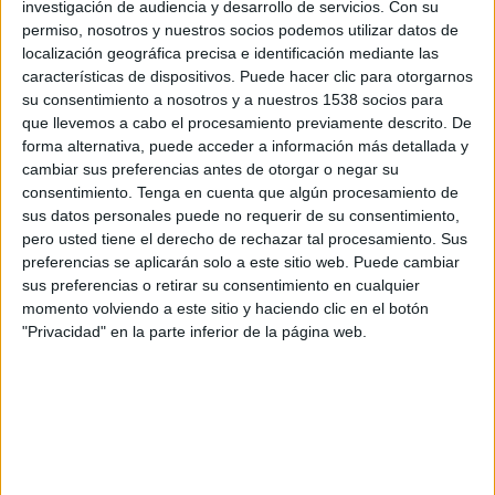
Danubio Academy
investigación de audiencia y desarrollo de servicios.
Con su
permiso, nosotros y nuestros socios podemos utilizar datos de
Belgrano Academy
localización geográfica precisa e identificación mediante las
Tigo Sports 3
Tigo Sports + Plus
características de dispositivos. Puede hacer clic para otorgarnos
su consentimiento a nosotros y a nuestros 1538 socios para
Jueves, 13/3/2025
que llevemos a cabo el procesamiento previamente descrito. De
forma alternativa, puede acceder a información más detallada y
18:00
Copa Libertadores Sub-20
cambiar sus preferencias antes de otorgar o negar su
Semifinales
consentimiento.
Tenga en cuenta que algún procesamiento de
sus datos personales puede no requerir de su consentimiento,
CR Flamengo Academy
pero usted tiene el derecho de rechazar tal procesamiento. Sus
Danubio Academy
preferencias se aplicarán solo a este sitio web. Puede cambiar
Tigo Sports + Plus
sus preferencias o retirar su consentimiento en cualquier
momento volviendo a este sitio y haciendo clic en el botón
Viernes, 7/3/2025
"Privacidad" en la parte inferior de la página web.
18:00
Copa Libertadores Sub-20
Olimpia Academy
Danubio Academy
Tigo Sports