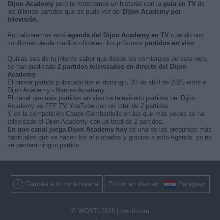
Dijon Academy
pero te mostramos un historial con la
guía en TV
de
los últimos partidos que se pudo ver del
Dijon Academy por
televisión
.
Actualizaremos está
agenda del Dijon Academy en TV
cuando nos
confirmen desde medios oficiales, los próximos
partidos en vivo
.
Quizás sea de tu interés saber que desde los comienzos de esta web,
se han publicado
2 partidos televisados en directo del Dijon
Academy
.
El primer partido publicado fue el domingo, 20 de abril de 2025 entre el
Dijon Academy - Nantes Academy.
El canal que más partidos en vivo ha televisado partidos del Dijon
Academy es FFF TV YouTube con un total de 2 partidos.
Y es la competición Coupe Gambardella en las que más veces se ha
televisado el Dijon Academy con un total de 2 partidos.
En que canal juega Dijon Academy hoy
es una de las preguntas más
habituales que se hacen los aficionados y gracias a esta Agenda, ya no
se perderá ningún partido.
Cambiar a tu zona horaria
Fútbol en vivo en
Paraguay
© WOSTI 2026 |
wosti.com