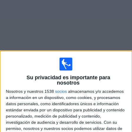
Noticias
Widget
Fixture de
Dijon Academy
en vivo
×
Dijon Academy:
En este momento no hay ningún
Su privacidad es importante para
nosotros
partido televisado. Puedes consultar el historial de
partidos en TV emitidos anteriormente.
Nosotros y nuestros 1538
socios
almacenamos y/o accedemos
a información en un dispositivo, como cookies, y procesamos
datos personales, como identificadores únicos e información
Sábado, 24/5/2025
estándar enviada por un dispositivo para publicidad y contenido
12:15
Coupe Gambardella
personalizado, medición de publicidad y contenido,
investigación de audiencia y desarrollo de servicios.
Con su
Dijon Academy
permiso, nosotros y nuestros socios podemos utilizar datos de