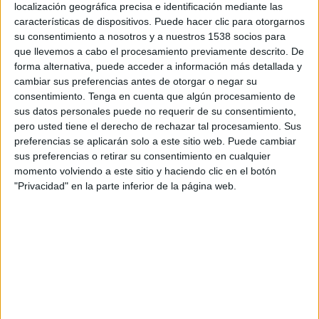
Rennes Academy
localización geográfica precisa e identificación mediante las
características de dispositivos. Puede hacer clic para otorgarnos
FFF TV YouTube
su consentimiento a nosotros y a nuestros 1538 socios para
que llevemos a cabo el procesamiento previamente descrito. De
Domingo, 20/4/2025
forma alternativa, puede acceder a información más detallada y
cambiar sus preferencias antes de otorgar o negar su
09:30
Coupe Gambardella
consentimiento.
Tenga en cuenta que algún procesamiento de
sus datos personales puede no requerir de su consentimiento,
Dijon Academy
pero usted tiene el derecho de rechazar tal procesamiento. Sus
Nantes Academy
preferencias se aplicarán solo a este sitio web. Puede cambiar
FFF TV YouTube
sus preferencias o retirar su consentimiento en cualquier
momento volviendo a este sitio y haciendo clic en el botón
"Privacidad" en la parte inferior de la página web.
DATOS ESTADÍSTICOS DEL EQUIPO DIJON ACADEMY EN
TELEVISIÓN EN PARAGUAY
A fecha de hoy
7/8/2026
y desde que esta web recoge los datos
estadísticos de cuándo y dónde se transmiten los partidos de
Fútbol
del
equipo
Dijon Academy
en
Paraguay
, que fue el
20/4/2025
, podemos dar
los siguientes datos: