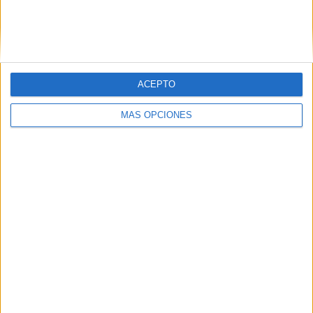
Coupe Gambardella
2 (100%)
Ver ranking completo
Nº DE PARTIDOS POR DÍA DE LA SEMANA
ACEPTO
LUNES
MARTES
MIÉRCOLES
JUEVES
VIERNES
-
-
-
-
-
MÁS OPCIONES
- %
- %
- %
- %
- %
SÁBADO
DOMINGO
1
1
50%
50%
Nº DE PARTIDOS POR MES
ENERO
FEBRERO
MARZO
ABRIL
MAYO
JUNIO
JULIO
AGOSTO
-
-
-
1
1
-
-
-
- %
- %
- %
50%
50%
- %
- %
- %