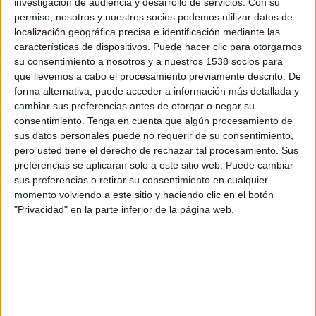
investigación de audiencia y desarrollo de servicios.
Con su
Portuguesa
permiso, nosotros y nuestros socios podemos utilizar datos de
Fanatiz (Míralo en vivo)
localización geográfica precisa e identificación mediante las
características de dispositivos. Puede hacer clic para otorgarnos
Miércoles, 19/2/2025
su consentimiento a nosotros y a nuestros 1538 socios para
que llevemos a cabo el procesamiento previamente descrito. De
18:15
Campeonato Paulista
forma alternativa, puede acceder a información más detallada y
cambiar sus preferencias antes de otorgar o negar su
Santos
consentimiento.
Tenga en cuenta que algún procesamiento de
Noroeste
sus datos personales puede no requerir de su consentimiento,
Fanatiz (Míralo en vivo)
pero usted tiene el derecho de rechazar tal procesamiento. Sus
preferencias se aplicarán solo a este sitio web. Puede cambiar
sus preferencias o retirar su consentimiento en cualquier
Sábado, 15/2/2025
momento volviendo a este sitio y haciendo clic en el botón
19:30
Campeonato Paulista
"Privacidad" en la parte inferior de la página web.
RB Bragantino
Noroeste
Fanatiz (Míralo en vivo)
Más días