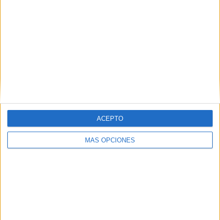
Guarani
1 (8,33%)
Velo Clube
1 (8,33%)
Corinthians
1 (8,33%)
Mirassol
1 (8,33%)
RB Bragantino
1 (8,33%)
Ver ranking completo
RANKING POR COMPETICIONES
Campeonato Paulista
12 (100%)
ACEPTO
Ver ranking completo
MÁS OPCIONES
Nº DE PARTIDOS POR DÍA DE LA SEMANA
LUNES
MARTES
MIÉRCOLES
JUEVES
VIERNES
-
-
5
1
-
- %
- %
41,67%
8,33%
- %
SÁBADO
DOMINGO