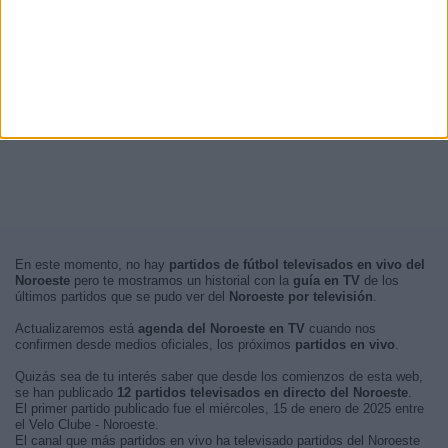
En este momento, no hay
partidos de fútbol televisados en vivo del
Noroeste
pero te mostramos un historial con la
guía en TV
de los
últimos partidos que se pudo ver del
Noroeste por televisión
.
Actualizaremos está
agenda del Noroeste en TV
cuando nos
confirmen desde medios oficiales, los próximos
partidos en vivo
.
Quizás sea de tu interés saber que desde los comienzos de esta web,
se han publicado
12 partidos televisados en directo del Noroeste
.
El primer partido publicado fue el miércoles, 15 de enero de 2025 entre
el Velo Clube - Noroeste.
El canal que más partidos en vivo ha televisado partidos del Noroeste