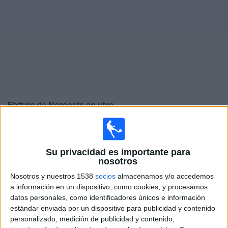
Noticias
Widget
Fixture de
Noroeste
en vivo
×
Noroeste:
En este momento no hay ningún partido
televisado. Puedes consultar el historial de partidos en
Su privacidad es importante para
TV emitidos anteriormente.
nosotros
Nosotros y nuestros 1538
socios
almacenamos y/o accedemos
Domingo, 23/2/2025
a información en un dispositivo, como cookies, y procesamos
datos personales, como identificadores únicos e información
17:30
Campeonato Paulista
estándar enviada por un dispositivo para publicidad y contenido
personalizado, medición de publicidad y contenido,
Noroeste