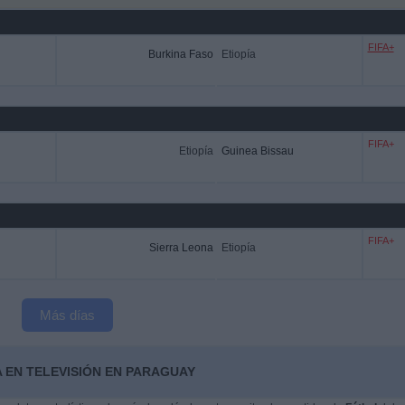
FIFA+
Burkina Faso
Etiopía
FIFA+
Etiopía
Guinea Bissau
FIFA+
Sierra Leona
Etiopía
Más días
A EN TELEVISIÓN EN PARAGUAY