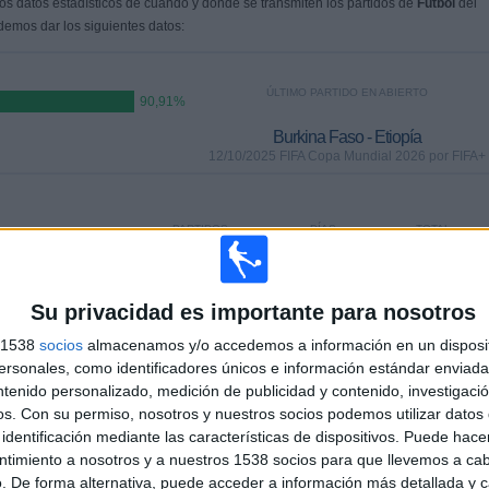
s datos estadísticos de cuándo y dónde se transmiten los partidos de
Fútbol
del
demos dar los siguientes datos:
ÚLTIMO PARTIDO EN ABIERTO
90,91%
Burkina Faso - Etiopía
12/10/2025 FIFA Copa Mundial 2026 por FIFA+
PARTIDOS
DÍAS
TOTAL
0
298
2
CONSECUTIVOS
SIN PARTIDO
CANALES TV
Su privacidad es importante para nosotros
DE PAGO
GRATUÍTO
s 1538
socios
almacenamos y/o accedemos a información en un disposit
sonales, como identificadores únicos e información estándar enviada 
TOTAL
MÁXIMO
TOTAL
ntenido personalizado, medición de publicidad y contenido, investigaci
1
2
6
os.
Con su permiso, nosotros y nuestros socios podemos utilizar datos 
identificación mediante las características de dispositivos. Puede hacer
COMPETICIONES
VS Guinea
RIVALES
ntimiento a nosotros y a nuestros 1538 socios para que llevemos a ca
Bissau
. De forma alternativa, puede acceder a información más detallada y 