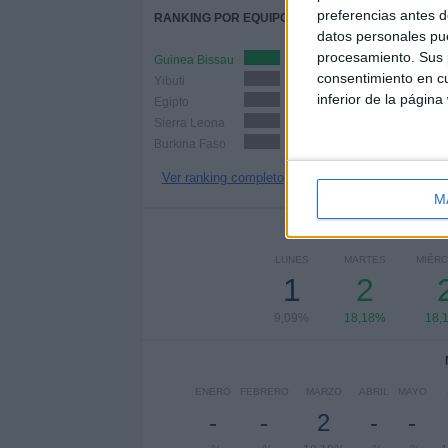
preferencias antes d
RANKING POR EQUIPOS
datos personales pue
procesamiento. Sus p
Guinea Bissau
2 (18,18%)
consentimiento en cu
Yibuti
2 (18,18%)
inferior de la página
Egipto
2 (18,18%)
Sierra Leona
2 (18,18%)
Burkina Faso
2 (18,18%)
Ver ranking completo
M
Nº DE 
LUNES
MARTES
MIÉR
1
2
9,09%
18,18%
18,
ENERO
FEBRERO
MARZO
ABRIL
MAYO
-
-
2
-
-