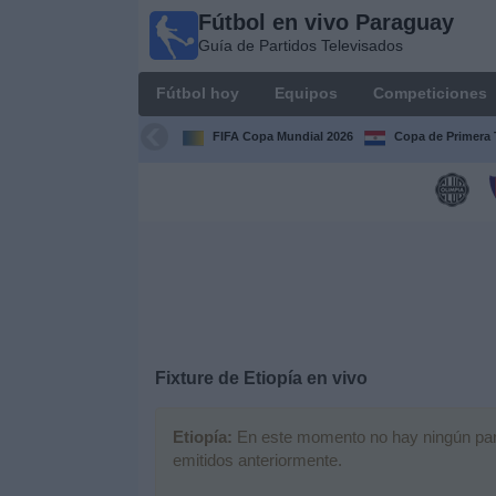
Fútbol en vivo Paraguay
Fútbol
Guía de Partidos Televisados
en vivo
Paraguay
Fútbol hoy
Equipos
Competiciones
Guía de
Partidos
FIFA Copa Mundial 2026
Copa de Primera 
Televisados
Fútbol
hoy
Equipos
Competiciones
Fixture de
Etiopía
en vivo
Canales
Etiopía:
En este momento no hay ningún parti
emitidos anteriormente.
Otros
Deportes