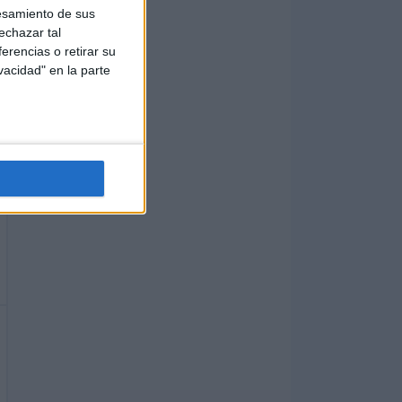
esamiento de sus
echazar tal
erencias o retirar su
vacidad" en la parte