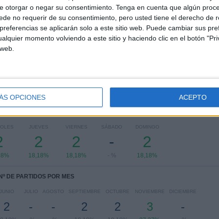
e otorgar o negar su consentimiento.
Tenga en cuenta que algún proc
RANKING POR COMPETICIONES
de no requerir de su consentimiento, pero usted tiene el derecho de r
referencias se aplicarán solo a este sitio web. Puede cambiar sus pref
FIFA Copa Mundial 2026
11 (100%)
alquier momento volviendo a este sitio y haciendo clic en el botón "Pri
Ver ranking completo
 web.
ÁS OPCIONES
ACEPTO
PARTIDOS POR DÍA DE LA SEMANA
COLES
JUEVES
VIERNES
SÁBADO
DOMINGO
2
2
2
-
2
18%
18,18%
18,18%
- %
18,18%
Nº DE PARTIDOS POR MES
JUNIO
JULIO
AGOSTO
SEPTIEMBRE
OCTUBRE
NOVIEMBRE
DICIEMBRE
2
-
-
2
2
3
-