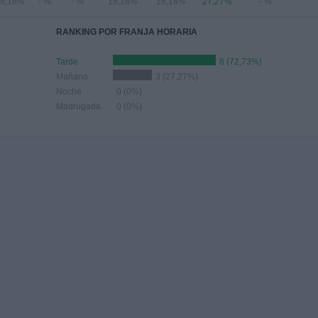
8,18%
- %
- %
18,18%
18,18%
27,27%
- %
RANKING POR FRANJA HORARIA
Tarde
8 (72,73%)
Mañana
3 (27,27%)
Noche
0 (0%)
Madrugada
0 (0%)