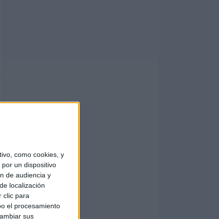
ivo, como cookies, y
por un dispositivo
ón de audiencia y
de localización
 clic para
bo el procesamiento
cambiar sus