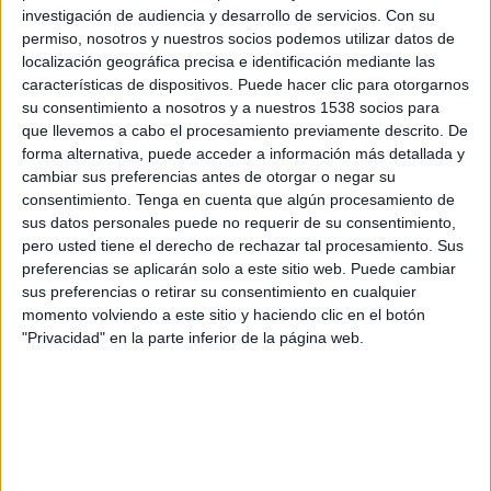
Ingolstadt 04
investigación de audiencia y desarrollo de servicios.
Con su
OneFootball PPV
permiso, nosotros y nuestros socios podemos utilizar datos de
localización geográfica precisa e identificación mediante las
características de dispositivos. Puede hacer clic para otorgarnos
Domingo, 15/3/2026
su consentimiento a nosotros y a nuestros 1538 socios para
14:30
3. Liga
que llevemos a cabo el procesamiento previamente descrito. De
forma alternativa, puede acceder a información más detallada y
SSV Ulm 1846
cambiar sus preferencias antes de otorgar o negar su
consentimiento.
Tenga en cuenta que algún procesamiento de
Ingolstadt 04
sus datos personales puede no requerir de su consentimiento,
OneFootball PPV
pero usted tiene el derecho de rechazar tal procesamiento. Sus
preferencias se aplicarán solo a este sitio web. Puede cambiar
sus preferencias o retirar su consentimiento en cualquier
DATOS ESTADÍSTICOS DEL EQUIPO INGOLSTADT 04 EN
momento volviendo a este sitio y haciendo clic en el botón
TELEVISIÓN EN PARAGUAY
"Privacidad" en la parte inferior de la página web.
A fecha de hoy
8/8/2026
y desde que esta web recoge los datos
estadísticos de cuándo y dónde se transmiten los partidos de
Fútbol
del
equipo
Ingolstadt 04
en
Paraguay
, que fue el
15/8/2015
, podemos dar los
siguientes datos: