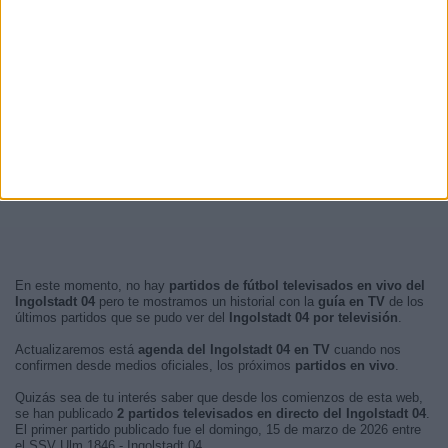
En este momento, no hay
partidos de fútbol televisados en vivo del
Ingolstadt 04
pero te mostramos un historial con la
guía en TV
de los
últimos partidos que se pudo ver del
Ingolstadt 04 por televisión
.
Actualizaremos está
agenda del Ingolstadt 04 en TV
cuando nos
confirmen desde medios oficiales, los próximos
partidos en vivo
.
Quizás sea de tu interés saber que desde los comienzos de esta web,
se han publicado
2 partidos televisados en directo del Ingolstadt 04
.
El primer partido publicado fue el domingo, 15 de marzo de 2026 entre
el SSV Ulm 1846 - Ingolstadt 04.