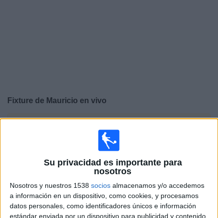
Noticias
Widget
Fixture de
Mauricio
en vivo
×
Mauricio:
En este momento no hay ningún partido
televisado. Puedes consultar el historial de partidos en
TV emitidos anteriormente.
Su privacidad es importante para
nosotros
Lunes, 13/10/2025
Nosotros y nuestros 1538
socios
almacenamos y/o accedemos
13:00
FIFA Copa Mundial 2026
a información en un dispositivo, como cookies, y procesamos
Eliminatorias CAF
datos personales, como identificadores únicos e información
estándar enviada por un dispositivo para publicidad y contenido