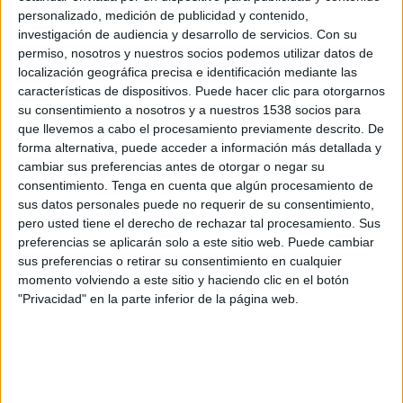
Mauricio
personalizado, medición de publicidad y contenido,
Libia
investigación de audiencia y desarrollo de servicios.
Con su
FIFA+
permiso, nosotros y nuestros socios podemos utilizar datos de
localización geográfica precisa e identificación mediante las
características de dispositivos. Puede hacer clic para otorgarnos
Miércoles, 8/10/2025
su consentimiento a nosotros y a nuestros 1538 socios para
10:00
FIFA Copa Mundial 2026
que llevemos a cabo el procesamiento previamente descrito. De
Eliminatorias CAF
forma alternativa, puede acceder a información más detallada y
cambiar sus preferencias antes de otorgar o negar su
Mauricio
consentimiento.
Tenga en cuenta que algún procesamiento de
Camerún
sus datos personales puede no requerir de su consentimiento,
pero usted tiene el derecho de rechazar tal procesamiento. Sus
FIFA+
preferencias se aplicarán solo a este sitio web. Puede cambiar
sus preferencias o retirar su consentimiento en cualquier
Martes, 9/9/2025
momento volviendo a este sitio y haciendo clic en el botón
"Privacidad" en la parte inferior de la página web.
16:00
FIFA Copa Mundial 2026
Eliminatorias CAF
Angola
Mauricio
FIFA+