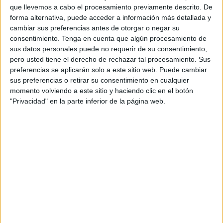
TELEVISIÓN EN PARAGUAY
que llevemos a cabo el procesamiento previamente descrito. De
forma alternativa, puede acceder a información más detallada y
A fecha de hoy
6/8/2026
y desde que esta web recoge los datos
cambiar sus preferencias antes de otorgar o negar su
estadísticos de cuándo y dónde se transmiten los partidos de
Fútbol
del
consentimiento.
Tenga en cuenta que algún procesamiento de
equipo
Orsomarso
en
Paraguay
, que fue el
12/5/2024
, podemos dar los
sus datos personales puede no requerir de su consentimiento,
siguientes datos:
pero usted tiene el derecho de rechazar tal procesamiento. Sus
preferencias se aplicarán solo a este sitio web. Puede cambiar
30
sus preferencias o retirar su consentimiento en cualquier
momento volviendo a este sitio y haciendo clic en el botón
"Privacidad" en la parte inferior de la página web.
PARTIDOS TELEVISADOS
30 partidos en abierto
100%
0 partidos de pago
0%
ÚLTIMO PARTIDO EN ABIERTO
Orsomarso - Barranquilla
26/7/2026 Torneo BetPlay DIMAYOR por Win Sports TV YouTube
RANKING POR CANALES