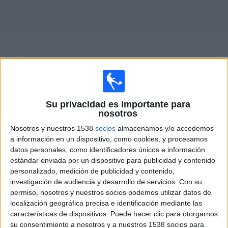
Noticias
Widget
Su privacidad es importante para
Fixture de
Orsomarso
en vivo
nosotros
Miércoles, 19/8/2026
Nosotros y nuestros 1538
socios
almacenamos y/o accedemos
a información en un dispositivo, como cookies, y procesamos
19:00
Torneo BetPlay DIMAYOR
datos personales, como identificadores únicos e información
estándar enviada por un dispositivo para publicidad y contenido
Orsomarso
personalizado, medición de publicidad y contenido,
Tigres FC
investigación de audiencia y desarrollo de servicios.
Con su
Win Sports TV YouTube
permiso, nosotros y nuestros socios podemos utilizar datos de
localización geográfica precisa e identificación mediante las
características de dispositivos. Puede hacer clic para otorgarnos
DATOS ESTADÍSTICOS DEL EQUIPO ORSOMARSO EN
su consentimiento a nosotros y a nuestros 1538 socios para