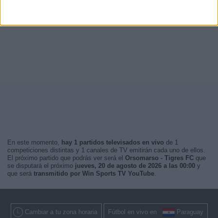
En este momento,
hay 1 partidos televisados en vivo
de 1
competiciones distintas y 1 canales de TV emitirán cada uno de ellos.
El próximo partido que podrás ver será el
Orsomarso - Tigres FC
que
se disputará el próximo
jueves, 20 de agosto de 2026 a las 00:00
y
que será
transmitido por Win Sports TV YouTube
.
Cambiar a tu zona horaria
Fútbol en vivo en
Paraguay