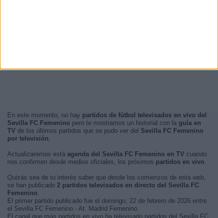
En este momento, no hay
partidos de fútbol televisados en vivo del
Sevilla FC Femenino
pero te mostramos un historial con la
guía en
TV
de los últimos partidos que se pudo ver del
Sevilla FC Femenino
por televisión
.
Actualizaremos está
agenda del Sevilla FC Femenino en TV
cuando
nos confirmen desde medios oficiales, los próximos
partidos en vivo
.
Quizás sea de tu interés saber que desde los comienzos de esta web,
se han publicado
2 partidos televisados en directo del Sevilla FC
Femenino
.
El primer partido publicado fue el domingo, 22 de febrero de 2026 entre
el Sevilla FC Femenino - At. Madrid Femenino.
El canal que más partidos en vivo ha televisado partidos del Sevilla FC