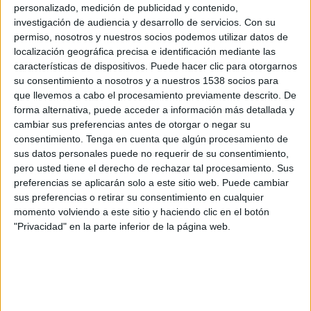
Shamrock Rovers
personalizado, medición de publicidad y contenido,
FC Ararat-Armenia
investigación de audiencia y desarrollo de servicios.
Con su
permiso, nosotros y nuestros socios podemos utilizar datos de
OneFootball PPV
localización geográfica precisa e identificación mediante las
características de dispositivos. Puede hacer clic para otorgarnos
Martes, 14/7/2026
su consentimiento a nosotros y a nuestros 1538 socios para
que llevemos a cabo el procesamiento previamente descrito. De
16:00
Champions League
forma alternativa, puede acceder a información más detallada y
1ª Ronda Clasificación
cambiar sus preferencias antes de otorgar o negar su
Shamrock Rovers
consentimiento.
Tenga en cuenta que algún procesamiento de
sus datos personales puede no requerir de su consentimiento,
Floriana FC
pero usted tiene el derecho de rechazar tal procesamiento. Sus
OneFootball PPV
preferencias se aplicarán solo a este sitio web. Puede cambiar
sus preferencias o retirar su consentimiento en cualquier
Martes, 7/7/2026
momento volviendo a este sitio y haciendo clic en el botón
"Privacidad" en la parte inferior de la página web.
14:30
Champions League
1ª Ronda Clasificación
Floriana FC
Shamrock Rovers
OneFootball PPV