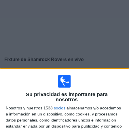
Noticias
Widget
Fixture de
Shamrock Rovers
en vivo
×
Shamrock Rovers:
En este momento no hay ningún
partido televisado. Puedes consultar el historial de
partidos en TV emitidos anteriormente.
Su privacidad es importante para
nosotros
Martes, 28/7/2026
Nosotros y nuestros 1538
socios
almacenamos y/o accedemos
16:00
Champions League
a información en un dispositivo, como cookies, y procesamos
2ª Ronda Clasificación
datos personales, como identificadores únicos e información
estándar enviada por un dispositivo para publicidad y contenido