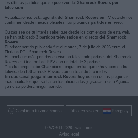
los últimos partidos que se pudo ver del
Shamrock Rovers por
televisión
.
Actualizaremos está
agenda del Shamrock Rovers en TV
cuando nos
confirmen desde medios oficiales, los próximos
partidos en vivo
.
Quizás sea de tu interés saber que desde los comienzos de esta web,
se han publicado
3 partidos televisados en directo del Shamrock
Rovers
.
El primer partido publicado fue el martes, 7 de julio de 2026 entre el
Floriana FC - Shamrock Rovers.
El canal que más partidos en vivo ha televisado partidos del Shamrock
Rovers es OneFootball PPV con un total de 3 partidos.
Y es la competición Champions League en las que más veces se ha
televisado el Shamrock Rovers con un total de 3 partidos.
En que canal juega Shamrock Rovers hoy
es una de las preguntas
más habituales que se hacen los aficionados y gracias a esta Agenda,
ya no se perderá ningún partido.
Cambiar a tu zona horaria
Fútbol en vivo en
Paraguay
© WOSTI 2026 |
wosti.com
Aviso legal