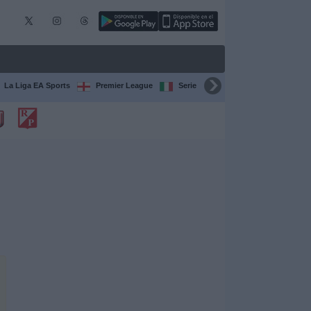
La Liga EA Sports
Premier League
Serie A Italiana
Bundesliga