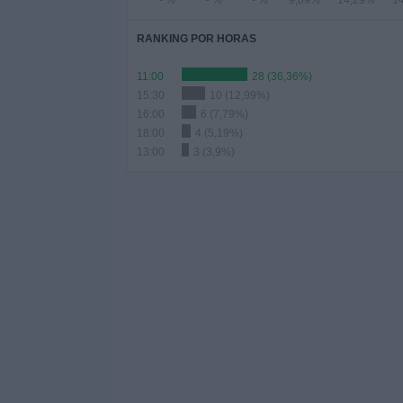
- %
- %
- %
9,09%
14,29%
1
RANKING POR HORAS
11:00
28 (36,36%)
15:30
10 (12,99%)
16:00
6 (7,79%)
18:00
4 (5,19%)
13:00
3 (3,9%)