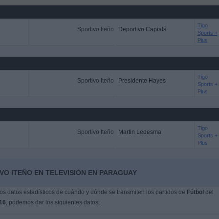
Tigo
Sportivo Iteño
Deportivo Capiatá
Sports +
Plus
Tigo
Sportivo Iteño
Presidente Hayes
Sports +
Plus
Tigo
Sportivo Iteño
Martin Ledesma
Sports +
Plus
VO ITEÑO EN TELEVISIÓN EN PARAGUAY
s datos estadísticos de cuándo y dónde se transmiten los partidos de
Fútbol
del
16
, podemos dar los siguientes datos: