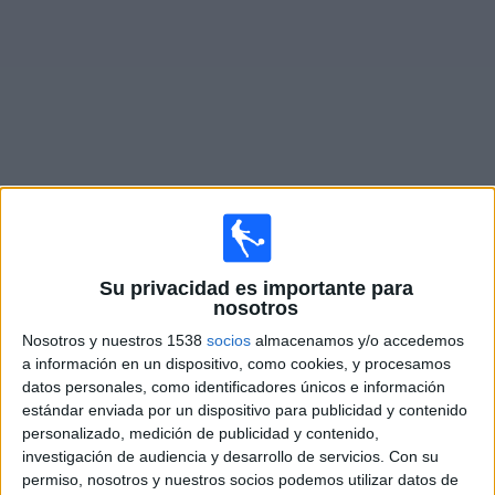
Noticias
Widget
Fixture de
Toluca
en vivo
Mañana domingo, 9/8/2026
Su privacidad es importante para
nosotros
00:10
Leagues Cup
Nosotros y nuestros 1538
socios
almacenamos y/o accedemos
Toluca
a información en un dispositivo, como cookies, y procesamos
Los Angeles FC
datos personales, como identificadores únicos e información
estándar enviada por un dispositivo para publicidad y contenido
Apple TV
personalizado, medición de publicidad y contenido,
investigación de audiencia y desarrollo de servicios.
Con su
Miércoles, 12/8/2026
permiso, nosotros y nuestros socios podemos utilizar datos de