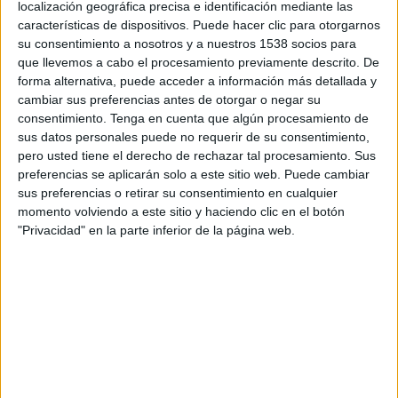
localización geográfica precisa e identificación mediante las
23:00
Leagues Cup
características de dispositivos. Puede hacer clic para otorgarnos
su consentimiento a nosotros y a nuestros 1538 socios para
Toluca
que llevemos a cabo el procesamiento previamente descrito. De
FC Dallas
forma alternativa, puede acceder a información más detallada y
Apple TV
cambiar sus preferencias antes de otorgar o negar su
consentimiento.
Tenga en cuenta que algún procesamiento de
sus datos personales puede no requerir de su consentimiento,
DATOS ESTADÍSTICOS DEL EQUIPO TOLUCA EN
pero usted tiene el derecho de rechazar tal procesamiento. Sus
TELEVISIÓN EN PARAGUAY
preferencias se aplicarán solo a este sitio web. Puede cambiar
sus preferencias o retirar su consentimiento en cualquier
A fecha de hoy
8/8/2026
y desde que esta web recoge los datos
momento volviendo a este sitio y haciendo clic en el botón
estadísticos de cuándo y dónde se transmiten los partidos de
Fútbol
del
"Privacidad" en la parte inferior de la página web.
equipo
Toluca
en
Paraguay
, que fue el
17/2/2013
, podemos dar los
siguientes datos:
134
PARTIDOS TELEVISADOS
16 partidos en abierto
11,94%