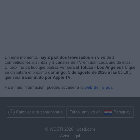
En este momento,
hay 2 partidos televisados en vivo
de 1
competiciones distintas y 1 canales de TV emitirán cada uno de ellos.
El próximo partido que podrás ver será el
Toluca - Los Angeles FC
que
se disputará el próximo
domingo, 9 de agosto de 2026 a las 05:10
y
que será
transmitido por Apple TV
.
Para más información, puedes acceder a la
web de Toluca
.
Cambiar a tu zona horaria
Fútbol en vivo en
Paraguay
© WOSTI 2026 |
wosti.com
Aviso legal