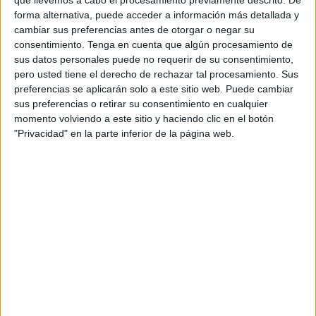
que llevemos a cabo el procesamiento previamente descrito. De
TELEVISIÓN EN PARAGUAY
forma alternativa, puede acceder a información más detallada y
cambiar sus preferencias antes de otorgar o negar su
A fecha de hoy
5/8/2026
y desde que esta web recoge los datos
consentimiento.
Tenga en cuenta que algún procesamiento de
estadísticos de cuándo y dónde se transmiten los partidos de
Fútbol
del
sus datos personales puede no requerir de su consentimiento,
equipo
Torquay Utd.
en
Paraguay
, que fue el
6/11/2022
, podemos dar los
pero usted tiene el derecho de rechazar tal procesamiento. Sus
siguientes datos:
preferencias se aplicarán solo a este sitio web. Puede cambiar
sus preferencias o retirar su consentimiento en cualquier
16
momento volviendo a este sitio y haciendo clic en el botón
"Privacidad" en la parte inferior de la página web.
PARTIDOS TELEVISADOS
0 partidos en abierto
0%
16 partidos de pago
100%
RANKING POR CANALES
DAZN
14 (87,5%)
Star+
2 (12,5%)
Ver ranking completo