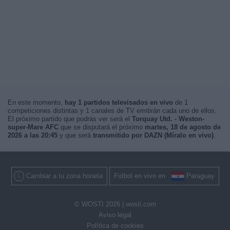
En este momento,
hay 1 partidos televisados en vivo
de 1
competiciones distintas y 1 canales de TV emitirán cada uno de ellos.
El próximo partido que podrás ver será el
Torquay Utd. - Weston-
super-Mare AFC
que se disputará el próximo
martes, 18 de agosto de
2026 a las 20:45
y que será
transmitido por DAZN (Míralo en vivo)
.
Cambiar a tu zona horaria
Fútbol en vivo en
Paraguay
© WOSTI 2026 |
wosti.com
Aviso legal
Política de cookies