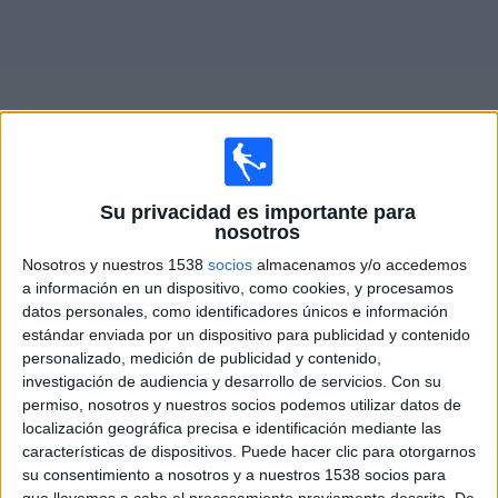
Noticias
Widget
Su privacidad es importante para
Fixture de
Torquay Utd.
en vivo
nosotros
Nosotros y nuestros 1538
socios
almacenamos y/o accedemos
Martes, 18/8/2026
a información en un dispositivo, como cookies, y procesamos
datos personales, como identificadores únicos e información
15:45
National League South
estándar enviada por un dispositivo para publicidad y contenido
Torquay Utd.
personalizado, medición de publicidad y contenido,
investigación de audiencia y desarrollo de servicios.
Con su
Weston-super-Mare AFC
permiso, nosotros y nuestros socios podemos utilizar datos de
DAZN (Míralo en vivo)
localización geográfica precisa e identificación mediante las
características de dispositivos. Puede hacer clic para otorgarnos
su consentimiento a nosotros y a nuestros 1538 socios para
DATOS ESTADÍSTICOS DEL EQUIPO TORQUAY UTD. EN