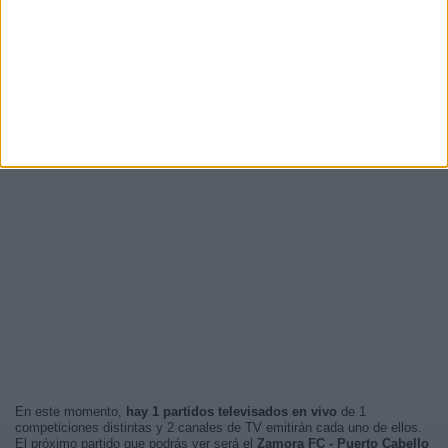
En este momento,
hay 1 partidos televisados en vivo
de 1
competiciones distintas y 2 canales de TV emitirán cada uno de ellos.
El próximo partido que podrás ver será el
Zamora FC - Puerto Cabello