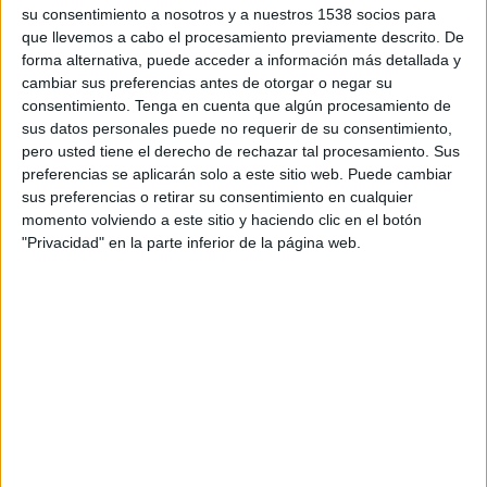
TELEVISIÓN EN PARAGUAY
su consentimiento a nosotros y a nuestros 1538 socios para
que llevemos a cabo el procesamiento previamente descrito. De
A fecha de hoy
8/8/2026
y desde que esta web recoge los datos
forma alternativa, puede acceder a información más detallada y
estadísticos de cuándo y dónde se transmiten los partidos de
Fútbol
del
cambiar sus preferencias antes de otorgar o negar su
equipo
Zamora FC
en
Paraguay
, que fue el
17/2/2015
, podemos dar los
consentimiento.
Tenga en cuenta que algún procesamiento de
siguientes datos:
sus datos personales puede no requerir de su consentimiento,
pero usted tiene el derecho de rechazar tal procesamiento. Sus
199
preferencias se aplicarán solo a este sitio web. Puede cambiar
sus preferencias o retirar su consentimiento en cualquier
momento volviendo a este sitio y haciendo clic en el botón
PARTIDOS TELEVISADOS
"Privacidad" en la parte inferior de la página web.
15 partidos en abierto
7,54%
184 partidos de pago
92,46%
ÚLTIMO PARTIDO EN ABIERTO
Estudiantes Mérida - Zamora FC
6/8/2026 Liga Futve por Liga Futve YouTube, LigaFUTVE App
RANKING POR CANALES