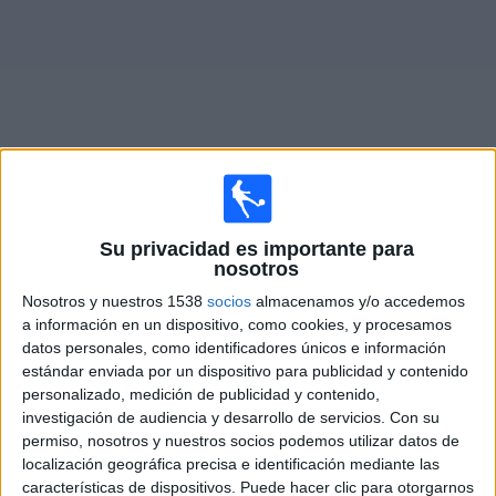
Noticias
Widget
Fixture de
Zamora FC
en vivo
Su privacidad es importante para
nosotros
Mañana domingo, 9/8/2026
Nosotros y nuestros 1538
socios
almacenamos y/o accedemos
17:00
Liga Futve
a información en un dispositivo, como cookies, y procesamos
datos personales, como identificadores únicos e información
Zamora FC
estándar enviada por un dispositivo para publicidad y contenido
Puerto Cabello
personalizado, medición de publicidad y contenido,
LigaFUTVE App
Liga Futve YouTube
investigación de audiencia y desarrollo de servicios.
Con su
permiso, nosotros y nuestros socios podemos utilizar datos de
localización geográfica precisa e identificación mediante las
DATOS ESTADÍSTICOS DEL EQUIPO ZAMORA FC EN
características de dispositivos. Puede hacer clic para otorgarnos