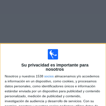
Noticias
Widget
Fixture de
Zulte Waregem
en vivo
×
Zulte Waregem:
En este momento no hay ningún
Su privacidad es importante para
partido televisado. Puedes consultar el historial de
nosotros
partidos en TV emitidos anteriormente.
Nosotros y nuestros 1538
socios
almacenamos y/o accedemos
a información en un dispositivo, como cookies, y procesamos
Domingo, 22/2/2026
datos personales, como identificadores únicos e información
estándar enviada por un dispositivo para publicidad y contenido
13:30
Jupiler Pro League
personalizado, medición de publicidad y contenido,
investigación de audiencia y desarrollo de servicios.
Con su
Zulte Waregem
permiso, nosotros y nuestros socios podemos utilizar datos de