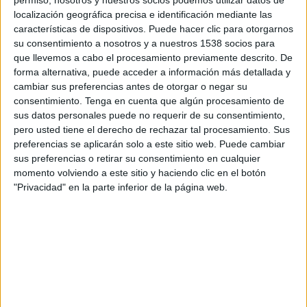
Anderlecht
localización geográfica precisa e identificación mediante las
DAZN (Míralo en vivo)
características de dispositivos. Puede hacer clic para otorgarnos
su consentimiento a nosotros y a nuestros 1538 socios para
que llevemos a cabo el procesamiento previamente descrito. De
DATOS ESTADÍSTICOS DEL EQUIPO ZULTE WAREGEM EN
forma alternativa, puede acceder a información más detallada y
TELEVISIÓN EN PARAGUAY
cambiar sus preferencias antes de otorgar o negar su
consentimiento.
Tenga en cuenta que algún procesamiento de
A fecha de hoy
9/8/2026
y desde que esta web recoge los datos
sus datos personales puede no requerir de su consentimiento,
estadísticos de cuándo y dónde se transmiten los partidos de
Fútbol
del
pero usted tiene el derecho de rechazar tal procesamiento. Sus
equipo
Zulte Waregem
en
Paraguay
, que fue el
2/8/2015
, podemos dar
preferencias se aplicarán solo a este sitio web. Puede cambiar
los siguientes datos:
sus preferencias o retirar su consentimiento en cualquier
momento volviendo a este sitio y haciendo clic en el botón
28
"Privacidad" en la parte inferior de la página web.
PARTIDOS TELEVISADOS
4 partidos en abierto
14,29%
24 partidos de pago
85,71%
ÚLTIMO PARTIDO EN ABIERTO