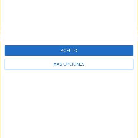
0 Canales en abierto
0%
TOTAL
TOTAL
29
14
Total equipos
CANALES
Ranking equipos por nº de partidos
ACEPTO
PSV Eindhoven
351 (31,26%)
MÁS OPCIONES
Feyenoord
345 (30,72%)
Ajax
332 (29,56%)
AZ Alkmaar
128 (11,4%)
Utrecht
97 (8,64%)
Ver ranking completo
Ranking equipos por nº de partidos en abierto
Ver ranking completo