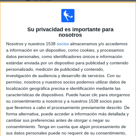
ADO Den Haag
Disney+ Premium
Su privacidad es importante para
Domingo, 9/8/2026
nosotros
07:15
Eredivisie
Nosotros y nuestros 1538
socios
almacenamos y/o accedemos
a información en un dispositivo, como cookies, y procesamos
Sparta Rotterdam
datos personales, como identificadores únicos e información
Feyenoord
estándar enviada por un dispositivo para publicidad y contenido
personalizado, medición de publicidad y contenido,
Disney+ Premium
investigación de audiencia y desarrollo de servicios.
Con su
09:30
Eredivisie
permiso, nosotros y nuestros socios podemos utilizar datos de
localización geográfica precisa e identificación mediante las
PEC Zwolle
características de dispositivos. Puede hacer clic para otorgarnos
Ajax
su consentimiento a nosotros y a nuestros 1538 socios para
que llevemos a cabo el procesamiento previamente descrito. De
Disney+ Premium
forma alternativa, puede acceder a información más detallada y
cambiar sus preferencias antes de otorgar o negar su
Sábado, 15/8/2026
consentimiento.
Tenga en cuenta que algún procesamiento de
sus datos personales puede no requerir de su consentimiento,
13:45
Eredivisie