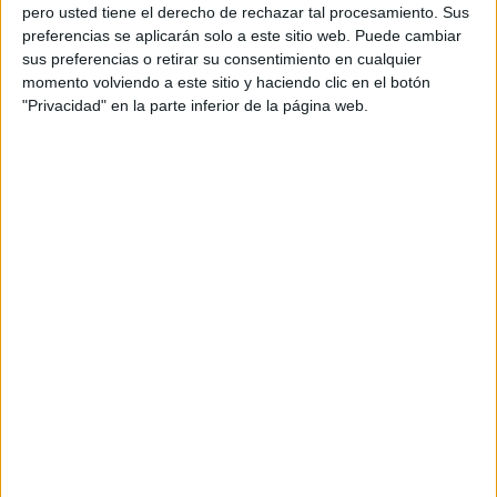
pero usted tiene el derecho de rechazar tal procesamiento. Sus
preferencias se aplicarán solo a este sitio web. Puede cambiar
Utrecht
sus preferencias o retirar su consentimiento en cualquier
AZ Alkmaar
momento volviendo a este sitio y haciendo clic en el botón
Disney+ Premium
"Privacidad" en la parte inferior de la página web.
15:00
Eredivisie
Excelsior
PSV Eindhoven
Disney+ Premium