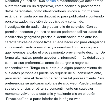
Nosotros y nuestros 1538
socios
almacenamos y/o accedemos
Derry City Women
a información en un dispositivo, como cookies, y procesamos
Larne Ladies FC
datos personales, como identificadores únicos e información
DAZN (Míralo en vivo)
estándar enviada por un dispositivo para publicidad y contenido
personalizado, medición de publicidad y contenido,
investigación de audiencia y desarrollo de servicios.
Con su
Viernes, 12/6/2026
permiso, nosotros y nuestros socios podemos utilizar datos de
16:00
Women's Premiership
localización geográfica precisa e identificación mediante las
características de dispositivos. Puede hacer clic para otorgarnos
su consentimiento a nosotros y a nuestros 1538 socios para
que llevemos a cabo el procesamiento previamente descrito. De
Cliftonville Women
forma alternativa, puede acceder a información más detallada y
Glentoran Women
cambiar sus preferencias antes de otorgar o negar su
DAZN (Míralo en vivo)
consentimiento.
Tenga en cuenta que algún procesamiento de
sus datos personales puede no requerir de su consentimiento,
pero usted tiene el derecho de rechazar tal procesamiento. Sus
Viernes, 15/5/2026
preferencias se aplicarán solo a este sitio web. Puede cambiar
16:00
Women's Premiership
sus preferencias o retirar su consentimiento en cualquier
momento volviendo a este sitio y haciendo clic en el botón
"Privacidad" en la parte inferior de la página web.
Crusaders Women
Cliftonville Women