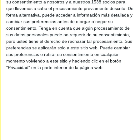
su consentimiento a nosotros y a nuestros 1538 socios para
Glentoran Women
que llevemos a cabo el procesamiento previamente descrito. De
DAZN (Míralo en vivo)
forma alternativa, puede acceder a información más detallada y
cambiar sus preferencias antes de otorgar o negar su
consentimiento.
Tenga en cuenta que algún procesamiento de
DATOS ESTADÍSTICOS DEL EQUIPO GLENTORAN WOMEN
sus datos personales puede no requerir de su consentimiento,
EN TELEVISIÓN EN PARAGUAY
pero usted tiene el derecho de rechazar tal procesamiento. Sus
preferencias se aplicarán solo a este sitio web. Puede cambiar
A fecha de hoy
7/8/2026
y desde que esta web recoge los datos
sus preferencias o retirar su consentimiento en cualquier
estadísticos de cuándo y dónde se transmiten los partidos de
Fútbol
del
momento volviendo a este sitio y haciendo clic en el botón
equipo
Glentoran Women
en
Paraguay
, que fue el
12/6/2026
, podemos
"Privacidad" en la parte inferior de la página web.
dar los siguientes datos:
1
PARTIDOS TELEVISADOS
0 partidos en abierto
0%
1 partidos de pago
100%
RANKING POR CANALES