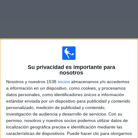
Noticias
Widget
Fixture de
Glentoran Women
en vivo
Su privacidad es importante para
nosotros
×
Glentoran Women:
En este momento no hay ningún
Nosotros y nuestros 1538
socios
almacenamos y/o accedemos
partido televisado. Puedes consultar el historial de
a información en un dispositivo, como cookies, y procesamos
partidos en TV emitidos anteriormente.
datos personales, como identificadores únicos e información
estándar enviada por un dispositivo para publicidad y contenido
personalizado, medición de publicidad y contenido,
Viernes, 12/6/2026
investigación de audiencia y desarrollo de servicios.
Con su
permiso, nosotros y nuestros socios podemos utilizar datos de
16:00
Women's Premiership
localización geográfica precisa e identificación mediante las
Cliftonville Women
características de dispositivos. Puede hacer clic para otorgarnos