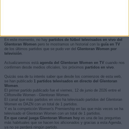
En este momento, no hay
partidos de fútbol televisados en vivo del
Glentoran Women
pero te mostramos un historial con la
guía en TV
de los últimos partidos que se pudo ver del
Glentoran Women por
televisión
.
Actualizaremos está
agenda del Glentoran Women en TV
cuando nos
confirmen desde medios oficiales, los próximos
partidos en vivo
.
Quizás sea de tu interés saber que desde los comienzos de esta web,
se han publicado
1 partidos televisados en directo del Glentoran
Women
.
El primer partido publicado fue el viernes, 12 de junio de 2026 entre el
Cliftonville Women - Glentoran Women.
El canal que más partidos en vivo ha televisado partidos del Glentoran
Women es DAZN con un total de 1 partidos.
Y es la competición Women's Premiership en las que más veces se ha
televisado el Glentoran Women con un total de 1 partidos.
En que canal juega Glentoran Women hoy
es una de las preguntas
más habituales que se hacen los aficionados y gracias a esta Agenda,
ya no se perderá ningún partido.