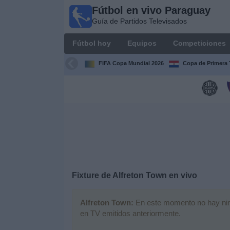
Fútbol en vivo Paraguay
Fútbol
Guía de Partidos Televisados
en vivo
Paraguay
Fútbol hoy
Equipos
Competiciones
Guía de
Partidos
FIFA Copa Mundial 2026
Copa de Primera 
Televisados
Fútbol
hoy
Equipos
Competiciones
Fixture de
Alfreton Town
en vivo
Canales
Alfreton Town:
En este momento no hay ningú
en TV emitidos anteriormente.
Otros
Deportes