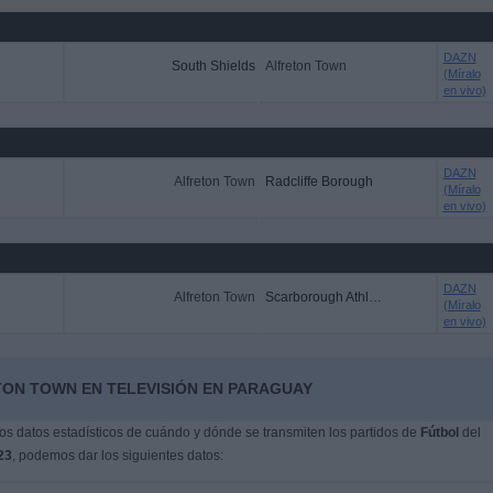
DAZN
South Shields
Alfreton Town
(Míralo
en vivo)
DAZN
Alfreton Town
Radcliffe Borough
(Míralo
en vivo)
DAZN
Alfreton Town
Scarborough Athletic
(Míralo
en vivo)
TON TOWN EN TELEVISIÓN EN PARAGUAY
s datos estadísticos de cuándo y dónde se transmiten los partidos de
Fútbol
del
23
, podemos dar los siguientes datos: