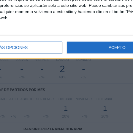
National League North
4 (80%)
referencias se aplicarán solo a este sitio web. Puede cambiar sus pref
FA Cup
1 (20%)
alquier momento volviendo a este sitio y haciendo clic en el botón "Pri
Ver ranking completo
 web.
ÁS OPCIONES
ACEPTO
PARTIDOS POR DÍA DE LA SEMANA
COLES
JUEVES
VIERNES
SÁBADO
DOMINGO
-
-
-
2
-
 %
- %
- %
40%
- %
Nº DE PARTIDOS POR MES
UNIO
JULIO
AGOSTO
SEPTIEMBRE
OCTUBRE
NOVIEMBRE
DICIEMBRE
-
-
-
-
1
-
1
- %
- %
- %
- %
20%
- %
20%
RANKING POR FRANJA HORARIA