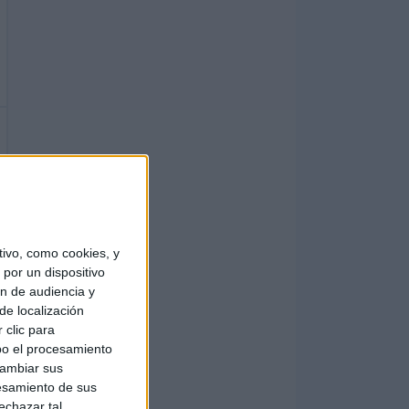
ivo, como cookies, y
por un dispositivo
ón de audiencia y
de localización
 clic para
bo el procesamiento
cambiar sus
esamiento de sus
echazar tal