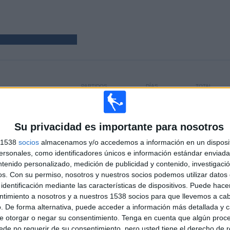
PARTIDOS
DÍAS
TOTAL
0%)
5
977
2
CONSECUTIVOS
SIN PARTIDO
CANALES TV
DE PAGO
GRATUÍTO
Su privacidad es importante para nosotros
s 1538
socios
almacenamos y/o accedemos a información en un disposit
sonales, como identificadores únicos e información estándar enviada 
TOTAL
MÁXIMO
TOTAL
2
1
5
ntenido personalizado, medición de publicidad y contenido, investigaci
os.
Con su permiso, nosotros y nuestros socios podemos utilizar datos 
COMPETICIONES
VS South
RIVALES
identificación mediante las características de dispositivos. Puede hacer
Shields
ntimiento a nosotros y a nuestros 1538 socios para que llevemos a ca
. De forma alternativa, puede acceder a información más detallada y 
RANKING POR COMPETICIONES
e otorgar o negar su consentimiento.
Tenga en cuenta que algún proc
de no requerir de su consentimiento, pero usted tiene el derecho de r