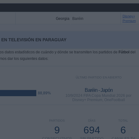
Disney+
Georgia
Baréin
Premium
 EN TELEVISIÓN EN PARAGUAY
s datos estadísticos de cuándo y dónde se transmiten los partidos de
Fútbol
del
mos dar los siguientes datos:
ÚLTIMO PARTIDO EN ABIERTO
Baréin - Japón
88,89%
10/9/2024 FIFA Copa Mundial 2026 por
Disney+ Premium, OneFootball
PARTIDOS
DÍAS
TOTAL
9
694
6
CONSECUTIVOS
SIN PARTIDO
CANALES TV