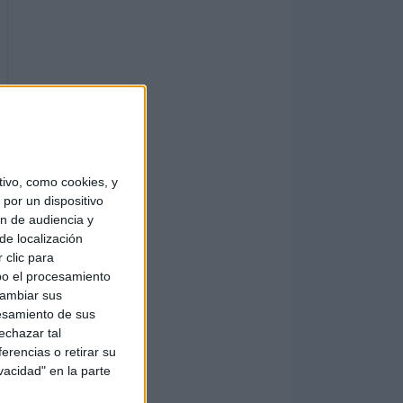
ivo, como cookies, y
por un dispositivo
ón de audiencia y
de localización
 clic para
bo el procesamiento
cambiar sus
esamiento de sus
echazar tal
erencias o retirar su
vacidad" en la parte