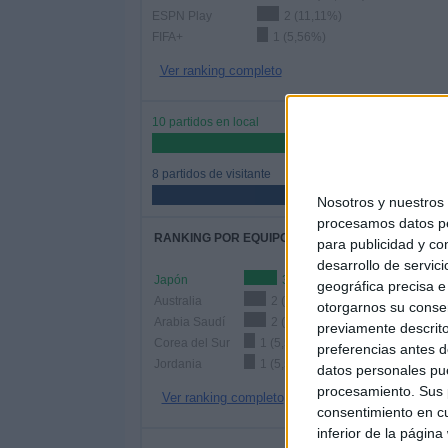
ESPN Play
2 (11,11%)
FIFA+
1 (5,56%)
Ver ranking completo
10 partidos en local
55,56%
8 partidos de visitante
44,44%
Nosotros y nuestro
procesamos datos per
RANKING POR EQUIPOS
para publicidad y co
desarrollo de servici
Japón
3 (16,67%)
geográfica precisa e 
Australia
2 (11,11%)
otorgarnos su conse
Arabia Saudí
2 (11,11%)
previamente descrito
Corea del Sur
1 (5,56%)
preferencias antes d
Jordania
1 (5,56%)
datos personales pue
procesamiento. Sus p
Ver ranking completo
consentimiento en cu
inferior de la página