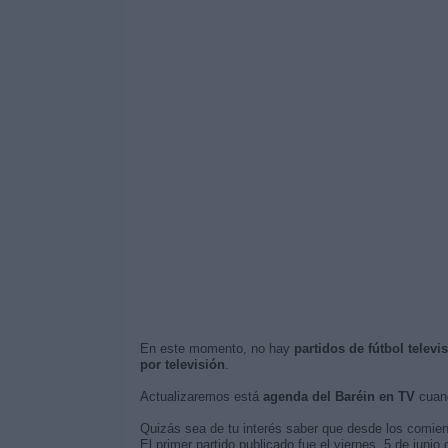
En este momento, no hay
partidos de fútbol televi
por televisión
.
Actualizaremos está
agenda del Baréin en TV
cuand
Quizás sea de tu interés saber que desde los comie
El primer partido publicado fue el viernes, 5 de junio 