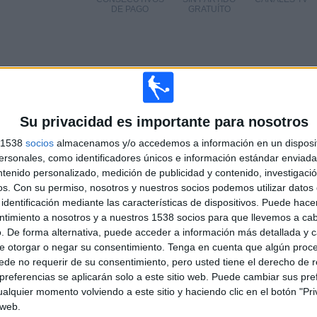
DE PAGO
GRATUÍTO
TOTAL
MÁXIMO
TOTAL
5
3
14
Su privacidad es importante para nosotros
COMPETICIONES
VS Japón
RIVALES
s 1538
socios
almacenamos y/o accedemos a información en un disposit
sonales, como identificadores únicos e información estándar enviada 
RANKING POR COMPETICIONES
ntenido personalizado, medición de publicidad y contenido, investigaci
os.
Con su permiso, nosotros y nuestros socios podemos utilizar datos 
FIFA Copa Mundial 2026
6 (33,33%)
identificación mediante las características de dispositivos. Puede hacer
Gulf Cup of Nations
5 (27,78%)
ntimiento a nosotros y a nuestros 1538 socios para que llevemos a ca
AFC Copa Asia
4 (22,22%)
. De forma alternativa, puede acceder a información más detallada y 
Maurice Revello Tournament
2 (11,11%)
e otorgar o negar su consentimiento.
Tenga en cuenta que algún proc
Amistoso
1 (5,56%)
de no requerir de su consentimiento, pero usted tiene el derecho de r
referencias se aplicarán solo a este sitio web. Puede cambiar sus pref
Ver ranking completo
alquier momento volviendo a este sitio y haciendo clic en el botón "Pri
 web.