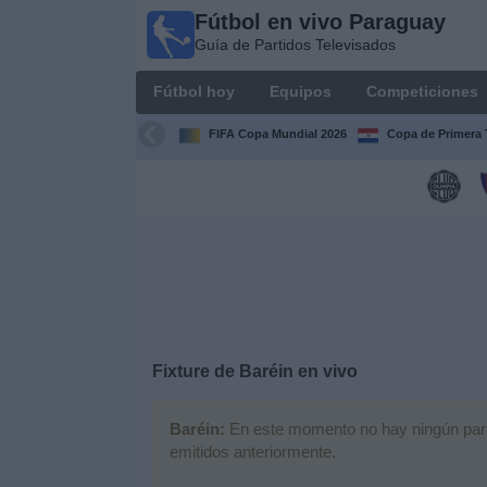
Fútbol en vivo Paraguay
Fútbol
Guía de Partidos Televisados
en vivo
Paraguay
Fútbol hoy
Equipos
Competiciones
Guía de
Partidos
FIFA Copa Mundial 2026
Copa de Primera 
Televisados
Fútbol
hoy
Equipos
Competiciones
Fixture de
Baréin
en vivo
Canales
Baréin:
En este momento no hay ningún partid
emitidos anteriormente.
Otros
Deportes