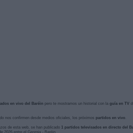
sados en vivo del Baréin
pero te mostramos un historial con la
guía en TV
de
o nos confirmen desde medios oficiales, los próximos
partidos en vivo
.
nzos de esta web, se han publicado
1 partidos televisados en directo del B
de 2026 entre el Georgia - Baréin.