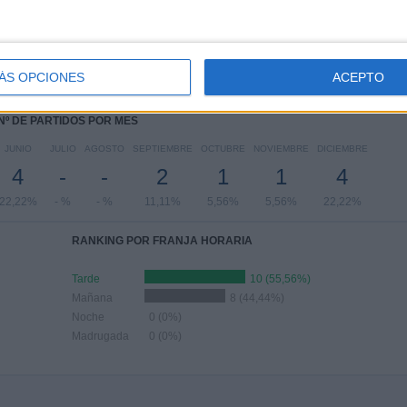
PARTIDOS POR DÍA DE LA SEMANA
COLES
JUEVES
VIERNES
SÁBADO
DOMINGO
2
3
2
2
2
ÁS OPCIONES
ACEPTO
11%
16,67%
11,11%
11,11%
11,11%
Nº DE PARTIDOS POR MES
JUNIO
JULIO
AGOSTO
SEPTIEMBRE
OCTUBRE
NOVIEMBRE
DICIEMBRE
4
-
-
2
1
1
4
22,22%
- %
- %
11,11%
5,56%
5,56%
22,22%
RANKING POR FRANJA HORARIA
Tarde
10 (55,56%)
Mañana
8 (44,44%)
Noche
0 (0%)
Madrugada
0 (0%)