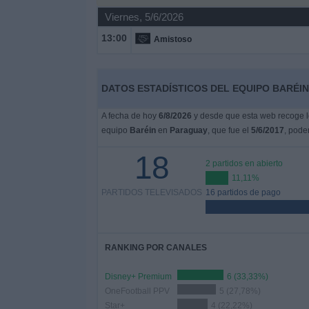
Viernes, 5/6/2026
Noticias
13:00
Amistoso
Widget
DATOS ESTADÍSTICOS DEL EQUIPO BARÉIN
A fecha de hoy
6/8/2026
y desde que esta web recoge lo
equipo
Baréin
en
Paraguay
, que fue el
5/6/2017
, pode
18
2 partidos en abierto
11,11%
PARTIDOS TELEVISADOS
16 partidos de pago
RANKING POR CANALES
Disney+ Premium
6 (33,33%)
OneFootball PPV
5 (27,78%)
Star+
4 (22,22%)