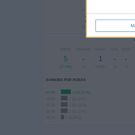
Nº DE 
LUNES
MARTES
MIÉR
2
5
M
11,11%
27,78%
11,
ENERO
FEBRERO
MARZO
ABRIL
MAYO
5
-
1
-
-
27,78%
- %
5,56%
- %
- %
RANKING POR HORAS
07:30
3 (16,67%)
13:00
2 (11,11%)
10:30
2 (11,11%)
13:30
2 (11,11%)
06:35
1 (5,56%)