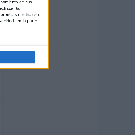
esamiento de sus
echazar tal
erencias o retirar su
vacidad" en la parte