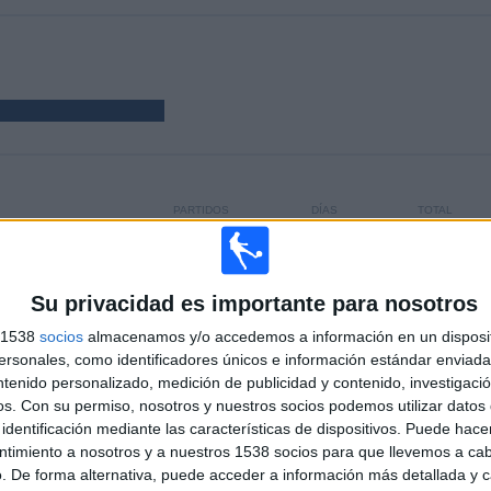
PARTIDOS
DÍAS
TOTAL
12
2451
3
CONSECUTIVOS
SIN PARTIDO
CANALES TV
DE PAGO
GRATUÍTO
Su privacidad es importante para nosotros
s 1538
socios
almacenamos y/o accedemos a información en un disposit
sonales, como identificadores únicos e información estándar enviada 
TOTAL
MÁXIMO
TOTAL
ntenido personalizado, medición de publicidad y contenido, investigaci
3
1
12
os.
Con su permiso, nosotros y nuestros socios podemos utilizar datos 
identificación mediante las características de dispositivos. Puede hacer
COMPETICIONES
VS Bromley
RIVALES
ntimiento a nosotros y a nuestros 1538 socios para que llevemos a ca
. De forma alternativa, puede acceder a información más detallada y 
RANKING POR COMPETICIONES