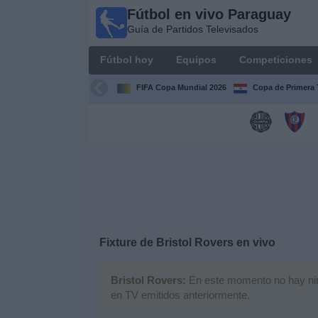
Fútbol en vivo Paraguay
Fútbol
Guía de Partidos Televisados
en vivo
Paraguay
Fútbol hoy
Equipos
Competiciones
Guía de
Partidos
FIFA Copa Mundial 2026
Copa de Primera 
Televisados
Fútbol
hoy
Equipos
Competiciones
Fixture de
Bristol Rovers
en vivo
Canales
Bristol Rovers:
En este momento no hay ningú
en TV emitidos anteriormente.
Otros
Deportes