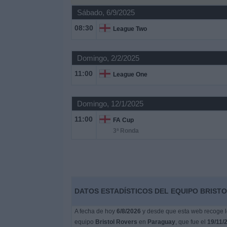
Sábado, 6/9/2025
Noticias
08:30
League Two
Widget
Domingo, 2/2/2025
11:00
League One
Domingo, 12/1/2025
11:00
FA Cup
3ª Ronda
DATOS ESTADÍSTICOS DEL EQUIPO BRISTO
A fecha de hoy
6/8/2026
y desde que esta web recoge lo
equipo
Bristol Rovers
en
Paraguay
, que fue el
19/11/