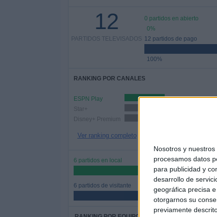
12
0 partidos en abierto
0%
PARTIDOS TELEVISADOS
12 partidos de pago
100%
RANKING POR CANALES
ESPN Play
5 (41,67%)
Star+
4 (33,33%)
Disney+ Premium
3 (25%)
Ver ranking completo
Nosotros y nuestro
procesamos datos per
6 partidos en local
para publicidad y co
50%
desarrollo de servici
6 partidos de visitante
geográfica precisa e 
50%
otorgarnos su conse
previamente descrito
RANKING POR EQUIPOS