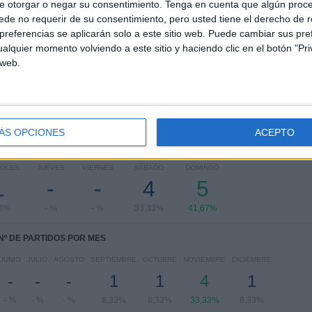
e otorgar o negar su consentimiento.
Tenga en cuenta que algún proc
de no requerir de su consentimiento, pero usted tiene el derecho de r
FA Cup
9 (75%)
referencias se aplicarán solo a este sitio web. Puede cambiar sus pref
League One
2 (16,67%)
alquier momento volviendo a este sitio y haciendo clic en el botón "Pri
League Two
1 (8,33%)
 web.
Ver ranking completo
ÁS OPCIONES
ACEPTO
PARTIDOS POR DÍA DE LA SEMANA
COLES
JUEVES
VIERNES
SÁBADO
DOMINGO
1
-
-
4
5
33%
- %
- %
33,33%
41,67%
Nº DE PARTIDOS POR MES
JUNIO
JULIO
AGOSTO
SEPTIEMBRE
OCTUBRE
NOVIEMBRE
DICIEMBRE
-
-
-
1
1
4
1
- %
- %
- %
8,33%
8,33%
33,33%
8,33%