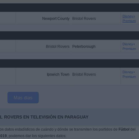
Disney+
Newport County
Bristol Rovers
Premium
Disney+
Bristol Rovers
Peterborough
Premium
Disney+
Ipswich Town
Bristol Rovers
Premium
Más días
L ROVERS EN TELEVISIÓN EN PARAGUAY
s datos estadísticos de cuándo y dónde se transmiten los partidos de
Fútbol
del
2019
, podemos dar los siguientes datos: