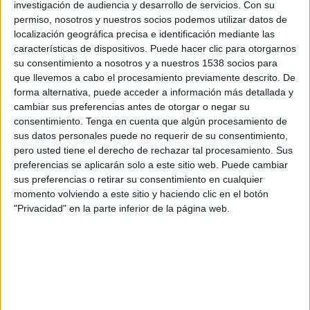
investigación de audiencia y desarrollo de servicios.
Con su
Bromley
permiso, nosotros y nuestros socios podemos utilizar datos de
Disney+ Premium
localización geográfica precisa e identificación mediante las
características de dispositivos. Puede hacer clic para otorgarnos
Jueves, 16/4/2026
su consentimiento a nosotros y a nuestros 1538 socios para
que llevemos a cabo el procesamiento previamente descrito. De
16:00
League Two
forma alternativa, puede acceder a información más detallada y
cambiar sus preferencias antes de otorgar o negar su
Bromley
consentimiento.
Tenga en cuenta que algún procesamiento de
Cambridge Utd.
sus datos personales puede no requerir de su consentimiento,
Disney+ Premium
pero usted tiene el derecho de rechazar tal procesamiento. Sus
preferencias se aplicarán solo a este sitio web. Puede cambiar
Martes, 7/4/2026
sus preferencias o retirar su consentimiento en cualquier
momento volviendo a este sitio y haciendo clic en el botón
16:00
League Two
"Privacidad" en la parte inferior de la página web.
Bromley
Shrewsbury Town
Disney+ Premium
DATOS ESTADÍSTICOS DEL EQUIPO BROMLEY EN