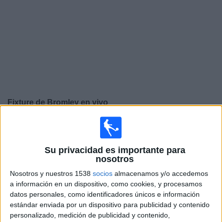
Noticias
Widget
Fixture de
Bromley
en vivo
×
Bromley:
En este momento no hay ningún partido
televisado. Puedes consultar el historial de partidos en
TV emitidos anteriormente.
Su privacidad es importante para
nosotros
Nosotros y nuestros 1538
socios
almacenamos y/o accedemos
Jueves, 23/4/2026
a información en un dispositivo, como cookies, y procesamos
16:00
League Two
datos personales, como identificadores únicos e información
estándar enviada por un dispositivo para publicidad y contenido
Salford City
personalizado, medición de publicidad y contenido,