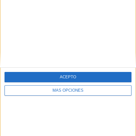
Newcastle
1 (10%)
Salford City
1 (10%)
Bristol Rovers
1 (10%)
Blackpool
1 (10%)
Ver ranking completo
RANKING POR COMPETICIONES
League Two
5 (50%)
FA Cup
4 (40%)
EFL Carabao Cup
1 (10%)
ACEPTO
Ver ranking completo
MÁS OPCIONES
Nº DE PARTIDOS POR DÍA DE LA SEMANA
LUNES
MARTES
MIÉRCOLES
JUEVES
VIERNES
-
3
-
3
-
- %
30%
- %
30%
- %