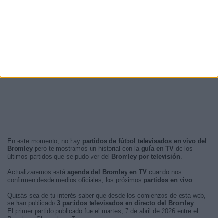
En este momento, no hay
partidos de fútbol televisados en vivo del
Bromley
pero te mostramos un historial con la
guía en TV
de los
últimos partidos que se pudo ver del
Bromley por televisión
.
Actualizaremos está
agenda del Bromley en TV
cuando nos
confirmen desde medios oficiales, los próximos
partidos en vivo
.
Quizás sea de tu interés saber que desde los comienzos de esta web,
se han publicado
3 partidos televisados en directo del Bromley
.
El primer partido publicado fue el martes, 7 de abril de 2026 entre el