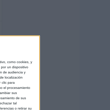
ivo, como cookies, y
por un dispositivo
ón de audiencia y
de localización
 clic para
bo el procesamiento
cambiar sus
esamiento de sus
echazar tal
erencias o retirar su