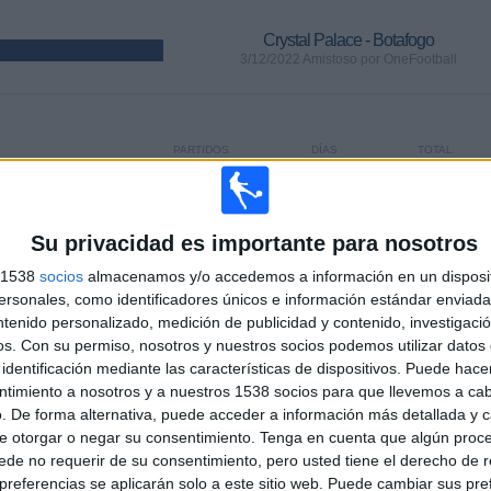
Crystal Palace - Botafogo
3/12/2022 Amistoso por OneFootball
PARTIDOS
DÍAS
TOTAL
174
1344
12
CONSECUTIVOS
SIN PARTIDO
CANALES TV
DE PAGO
GRATUÍTO
Su privacidad es importante para nosotros
s 1538
socios
almacenamos y/o accedemos a información en un disposit
sonales, como identificadores únicos e información estándar enviada 
ntenido personalizado, medición de publicidad y contenido, investigaci
os.
Con su permiso, nosotros y nuestros socios podemos utilizar datos 
TOTAL
MÁXIMO
TOTAL
identificación mediante las características de dispositivos. Puede hacer
6
20
53
ntimiento a nosotros y a nuestros 1538 socios para que llevemos a ca
. De forma alternativa, puede acceder a información más detallada y 
COMPETICIONES
VS Liverpool
RIVALES
e otorgar o negar su consentimiento.
Tenga en cuenta que algún proc
de no requerir de su consentimiento, pero usted tiene el derecho de r
RANKING POR COMPETICIONES
referencias se aplicarán solo a este sitio web. Puede cambiar sus pref