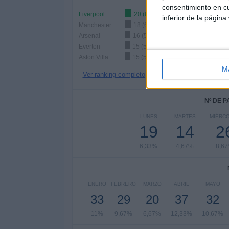
consentimiento en cu
Liverpool
20 (6,67%)
inferior de la página
Manchester City
18 (6%)
Arsenal
16 (5,33%)
Everton
15 (5%)
Aston Villa
15 (5%)
M
Ver ranking completo
Nº DE 
LUNES
MARTES
MIÉRC
19
14
2
6,33%
4,67%
8,6
ENERO
FEBRERO
MARZO
ABRIL
MAYO
33
29
20
37
32
11%
9,67%
6,67%
12,33%
10,67%