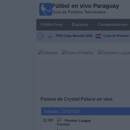
Fútbol en vivo Paraguay
Fútbol
Guía de Partidos Televisados
en vivo
Paraguay
Fútbol hoy
Equipos
Competiciones
Guía de
Partidos
FIFA Copa Mundial 2026
Copa de Primera 
Televisados
Fútbol
hoy
Equipos
Competiciones
Fixture de
Crystal Palace
en vivo
Canales
Sábado, 22/8/2026
11:00
Premier League
Otros
Deportes