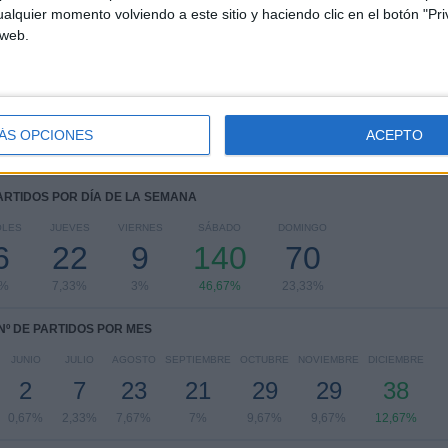
alquier momento volviendo a este sitio y haciendo clic en el botón "Pri
Premier League
251 (83,67%)
 web.
FA Cup
17 (5,67%)
Conference League
15 (5%)
Amistoso
10 (3,33%)
EFL Carabao Cup
6 (2%)
ÁS OPCIONES
ACEPTO
Ver ranking completo
PARTIDOS POR DÍA DE LA SEMANA
OLES
JUEVES
VIERNES
SÁBADO
DOMINGO
6
22
9
140
70
7%
7,33%
3%
46,67%
23,33%
Nº DE PARTIDOS POR MES
JUNIO
JULIO
AGOSTO
SEPTIEMBRE
OCTUBRE
NOVIEMBRE
DICIEMBRE
2
7
23
21
29
29
38
0,67%
2,33%
7,67%
7%
9,67%
9,67%
12,67%