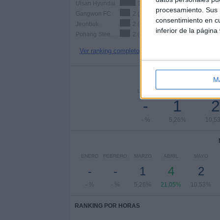
Ulsan Hyundai
3 (15,79%)
procesamiento. Sus p
Gangwon FC
2 (10,53%)
consentimiento en cu
Jeonbuk
2 (10,53%)
inferior de la página
Pohang Steelers
2 (10,53%)
Ver ranking completo
Nº DE 
M
LUNES
MARTES
MIÉRC
-
1
2
- %
5,26%
10,5
ENERO
FEBRERO
MARZO
ABRIL
MAYO
-
-
1
4
2
- %
- %
5,26%
21,05%
10,53%
RANKING POR HORAS