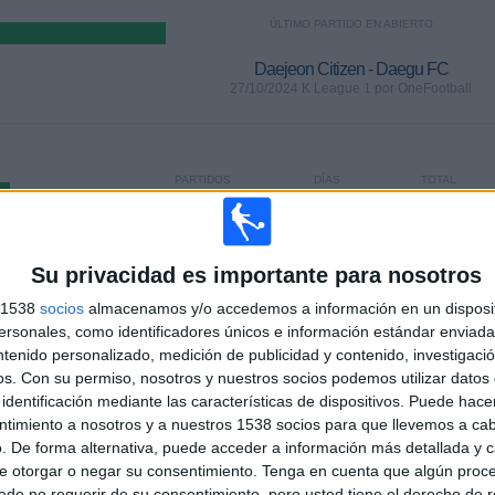
ÚLTIMO PARTIDO EN ABIERTO
Daejeon Citizen - Daegu FC
27/10/2024 K League 1 por OneFootball
PARTIDOS
DÍAS
TOTAL
0
651
1
CONSECUTIVOS
SIN PARTIDO
CANALES TV
DE PAGO
GRATUÍTO
Su privacidad es importante para nosotros
s 1538
socios
almacenamos y/o accedemos a información en un disposit
TOTAL
MÁXIMO
TOTAL
sonales, como identificadores únicos e información estándar enviada 
1
3
10
ntenido personalizado, medición de publicidad y contenido, investigaci
os.
Con su permiso, nosotros y nuestros socios podemos utilizar datos 
COMPETICIONES
VS Seoul
RIVALES
identificación mediante las características de dispositivos. Puede hacer
ntimiento a nosotros y a nuestros 1538 socios para que llevemos a ca
RANKING POR COMPETICIONES
. De forma alternativa, puede acceder a información más detallada y 
e otorgar o negar su consentimiento.
Tenga en cuenta que algún proc
K League 1
19 (100%)
de no requerir de su consentimiento, pero usted tiene el derecho de r