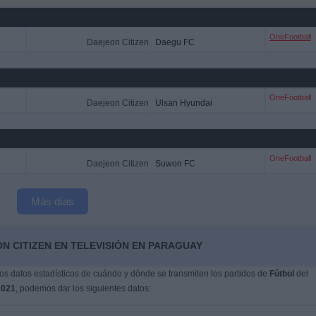
OneFootball
Daejeon Citizen
Daegu FC
OneFootball
Daejeon Citizen
Ulsan Hyundai
OneFootball
Daejeon Citizen
Suwon FC
Más días
N CITIZEN EN TELEVISIÓN EN PARAGUAY
s datos estadísticos de cuándo y dónde se transmiten los partidos de
Fútbol
del
2021
, podemos dar los siguientes datos: