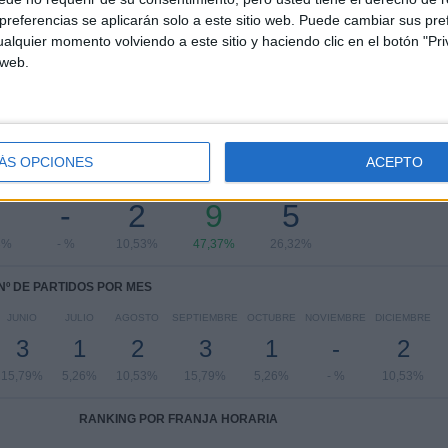
referencias se aplicarán solo a este sitio web. Puede cambiar sus pref
Ver ranking completo
alquier momento volviendo a este sitio y haciendo clic en el botón "Pri
 web.
PARTIDOS POR DÍA DE LA SEMANA
ÁS OPCIONES
ACEPTO
OLES
JUEVES
VIERNES
SÁBADO
DOMINGO
-
2
9
5
3%
- %
10,53%
47,37%
26,32%
Nº DE PARTIDOS POR MES
JUNIO
JULIO
AGOSTO
SEPTIEMBRE
OCTUBRE
NOVIEMBRE
DICIEMBRE
3
1
2
3
1
-
2
15,79%
5,26%
10,53%
15,79%
5,26%
- %
10,53%
RANKING POR FRANJA HORARIA