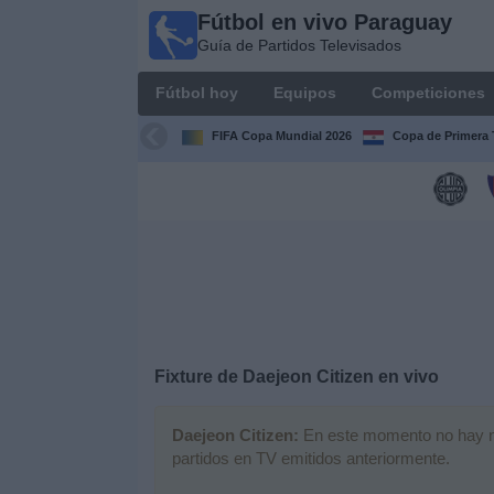
Fútbol en vivo Paraguay
Fútbol
Guía de Partidos Televisados
en vivo
Paraguay
Fútbol hoy
Equipos
Competiciones
Guía de
Partidos
FIFA Copa Mundial 2026
Copa de Primera 
Televisados
Fútbol
hoy
Equipos
Competiciones
Fixture de
Daejeon Citizen
en vivo
Canales
Daejeon Citizen:
En este momento no hay nin
partidos en TV emitidos anteriormente.
Otros
Deportes