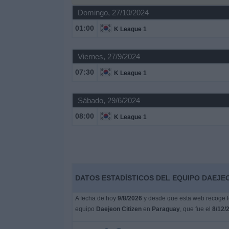
Domingo, 27/10/2024
Noticias
01:00
K League 1
Widget
Viernes, 27/9/2024
07:30
K League 1
Sábado, 29/6/2024
08:00
K League 1
DATOS ESTADÍSTICOS DEL EQUIPO DAEJEO
A fecha de hoy
9/8/2026
y desde que esta web recoge lo
equipo
Daejeon Citizen
en
Paraguay
, que fue el
8/12/