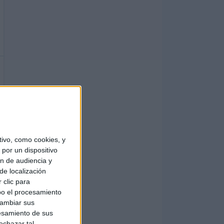
ivo, como cookies, y
por un dispositivo
ón de audiencia y
de localización
 clic para
bo el procesamiento
cambiar sus
esamiento de sus
echazar tal