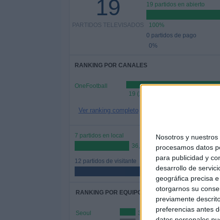
19
19 partidos en abierto
PARTIDOS TELEVISADOS
100%
0 partidos de pago
0%
RANKING POR CANALES
OneFootball
19 (100%)
Ver ranking completo
7 partidos en local
Nosotros y nuestro
36,84%
procesamos datos per
para publicidad y co
12 partidos de visitante
desarrollo de servici
63,16%
geográfica precisa e 
otorgarnos su conse
RANKING POR EQUIPOS
previamente descrito
preferencias antes d
Seoul
3 (15,79%)
datos personales pue