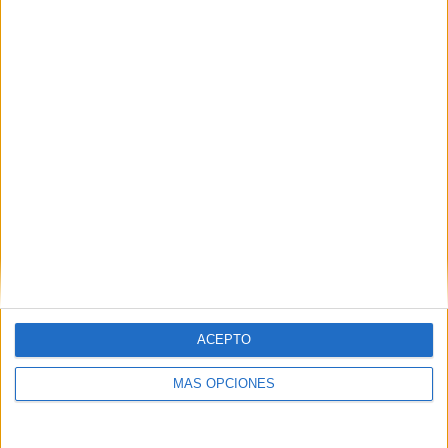
RANKING POR EQUIPOS
Emelec
28 (9,18%)
LDU Quito
25 (8,2%)
Barcelona SC
23 (7,54%)
Independiente del Valle
21 (6,89%)
Deportivo Cuenca
20 (6,56%)
Ver ranking completo
RANKING POR COMPETICIONES
Liga Pro Ecuador
280 (91,8%)
Copa Libertadores
15 (4,92%)
Copa Sudamericana
7 (2,3%)
ACEPTO
Amistoso
2 (0,66%)
Noche Amarilla
1 (0,33%)
MÁS OPCIONES
Ver ranking completo