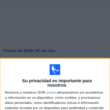
Noticias
Widget
Fixture de
Delfín SC
en vivo
×
Delfín SC:
En este momento no hay ningún partido
televisado. Puedes consultar el historial de partidos en
TV emitidos anteriormente.
Su privacidad es importante para
nosotros
Viernes, 19/12/2025
Nosotros y nuestros 1538
socios
almacenamos y/o accedemos
17:00
Liga Pro Ecuador
a información en un dispositivo, como cookies, y procesamos
datos personales, como identificadores únicos e información
El Nacional
estándar enviada por un dispositivo para publicidad y contenido