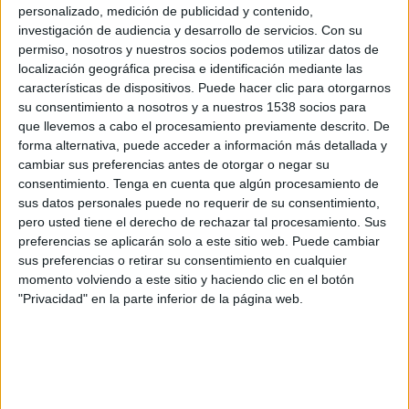
Delfín SC
personalizado, medición de publicidad y contenido,
investigación de audiencia y desarrollo de servicios.
Con su
ElCanalDelFutbol.com
permiso, nosotros y nuestros socios podemos utilizar datos de
localización geográfica precisa e identificación mediante las
Sábado, 13/12/2025
características de dispositivos. Puede hacer clic para otorgarnos
su consentimiento a nosotros y a nuestros 1538 socios para
16:30
Liga Pro Ecuador
que llevemos a cabo el procesamiento previamente descrito. De
Delfín SC
forma alternativa, puede acceder a información más detallada y
cambiar sus preferencias antes de otorgar o negar su
Aucas
consentimiento.
Tenga en cuenta que algún procesamiento de
ElCanalDelFutbol.com
sus datos personales puede no requerir de su consentimiento,
pero usted tiene el derecho de rechazar tal procesamiento. Sus
Viernes, 5/12/2025
preferencias se aplicarán solo a este sitio web. Puede cambiar
sus preferencias o retirar su consentimiento en cualquier
20:00
Liga Pro Ecuador
momento volviendo a este sitio y haciendo clic en el botón
"Privacidad" en la parte inferior de la página web.
Deportivo Cuenca
Delfín SC
ElCanalDelFutbol.com
Más días