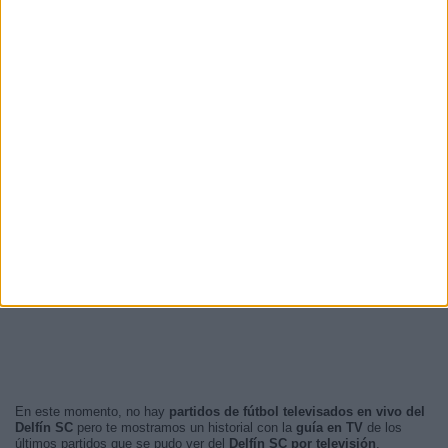
En este momento, no hay
partidos de fútbol televisados en vivo del
Delfín SC
pero te mostramos un historial con la
guía en TV
de los
últimos partidos que se pudo ver del
Delfín SC por televisión
.