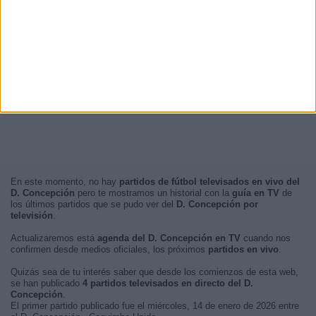
En este momento, no hay
partidos de fútbol televisados en vivo del
D. Concepción
pero te mostramos un historial con la
guía en TV
de
los últimos partidos que se pudo ver del
D. Concepción por
televisión
.
Actualizaremos está
agenda del D. Concepción en TV
cuando nos
confirmen desde medios oficiales, los próximos
partidos en vivo
.
Quizás sea de tu interés saber que desde los comienzos de esta web,
se han publicado
4 partidos televisados en directo del D.
Concepción
.
El primer partido publicado fue el miércoles, 14 de enero de 2026 entre