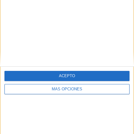
RANKING POR EQUIPOS
Montevideo City Torque
1 (25%)
Cerro Largo
1 (25%)
Nacional
1 (25%)
Coquimbo Unido
1 (25%)
Ver ranking completo
RANKING POR COMPETICIONES
Serie Río de la Plata
3 (75%)
Amistoso
1 (25%)
ACEPTO
Ver ranking completo
MÁS OPCIONES
Nº DE PARTIDOS POR DÍA DE LA SEMANA
LUNES
MARTES
MIÉRCOLES
JUEVES
VIERNES
-
1
1
-
1
- %
25%
25%
- %
25%