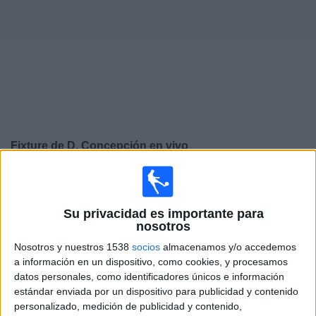
Noticias
Widget
Fixture de
D. Concepción
en vivo
×
D. Concepción:
En este momento no hay ningún
partido televisado. Puedes consultar el historial de
partidos en TV emitidos anteriormente.
Su privacidad es importante para
nosotros
Nosotros y nuestros 1538
socios
almacenamos y/o accedemos
Sábado, 24/1/2026
a información en un dispositivo, como cookies, y procesamos
20:00
Serie Río de la Plata
datos personales, como identificadores únicos e información
estándar enviada por un dispositivo para publicidad y contenido
Nacional
personalizado, medición de publicidad y contenido,