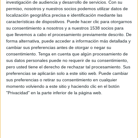
investigación de audiencia y desarrollo de servicios.
Con su
D. Concepción
permiso, nosotros y nuestros socios podemos utilizar datos de
Disney+ Premium
localización geográfica precisa e identificación mediante las
características de dispositivos. Puede hacer clic para otorgarnos
Viernes, 23/1/2026
su consentimiento a nosotros y a nuestros 1538 socios para
que llevemos a cabo el procesamiento previamente descrito. De
21:15
Serie Río de la Plata
forma alternativa, puede acceder a información más detallada y
cambiar sus preferencias antes de otorgar o negar su
Montevideo City Torque
consentimiento.
Tenga en cuenta que algún procesamiento de
D. Concepción
sus datos personales puede no requerir de su consentimiento,
Disney+ Premium
ESPN
pero usted tiene el derecho de rechazar tal procesamiento. Sus
preferencias se aplicarán solo a este sitio web. Puede cambiar
Martes, 20/1/2026
sus preferencias o retirar su consentimiento en cualquier
momento volviendo a este sitio y haciendo clic en el botón
21:15
Serie Río de la Plata
"Privacidad" en la parte inferior de la página web.
Cerro Largo
D. Concepción
Disney+ Premium
Más días