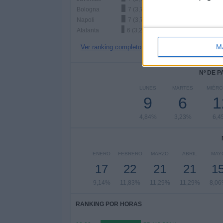
Bologna
7 (3,76%)
Napoli
7 (3,76%)
Atalanta
6 (3,23%)
M
Ver ranking completo
Nº DE 
LUNES
MARTES
MIÉRC
9
6
1
4,84%
3,23%
6,4
ENERO
FEBRERO
MARZO
ABRIL
MAY
17
22
21
21
1
9,14%
11,83%
11,29%
11,29%
8,0
RANKING POR HORAS