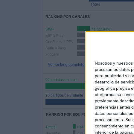
100%
RANKING POR CANALES
Star+
41 (22,04%)
ESPN Play
40 (21,51%)
OneFootball PPV
35 (18,82%)
Serie A Pass
31 (16,67%)
Footters
27 (14,52%)
Nosotros y nuestro
Ver ranking completo
procesamos datos per
para publicidad y co
90 partidos en local
desarrollo de servici
48,39%
geográfica precisa e 
otorgarnos su conse
96 partidos de visitante
previamente descrito
51,61%
preferencias antes d
datos personales pue
RANKING POR EQUIPOS
procesamiento. Sus p
consentimiento en cu
Empoli
8 (4,3%)
inferior de la página
Juventus
7 (3,76%)