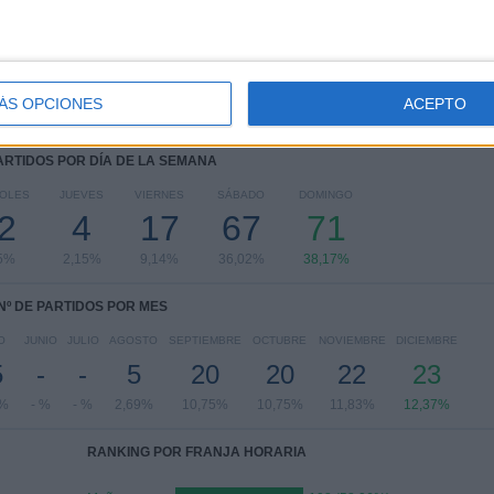
Coppa Italia
3 (1,61%)
Ver ranking completo
ÁS OPCIONES
ACEPTO
PARTIDOS POR DÍA DE LA SEMANA
OLES
JUEVES
VIERNES
SÁBADO
DOMINGO
2
4
17
67
71
5%
2,15%
9,14%
36,02%
38,17%
Nº DE PARTIDOS POR MES
O
JUNIO
JULIO
AGOSTO
SEPTIEMBRE
OCTUBRE
NOVIEMBRE
DICIEMBRE
5
-
-
5
20
20
22
23
6%
- %
- %
2,69%
10,75%
10,75%
11,83%
12,37%
RANKING POR FRANJA HORARIA