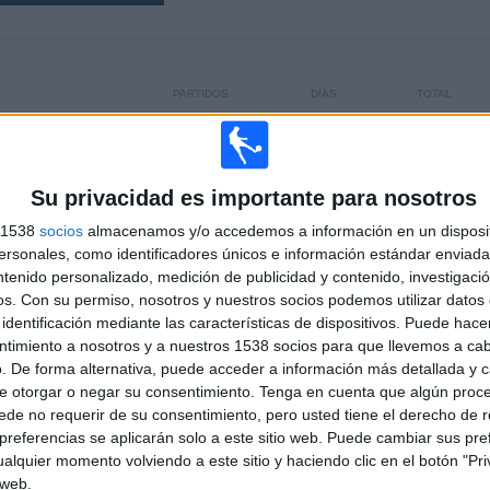
PARTIDOS
DÍAS
TOTAL
186
4315
15
CONSECUTIVOS
SIN PARTIDO
CANALES TV
DE PAGO
GRATUÍTO
Su privacidad es importante para nosotros
s 1538
socios
almacenamos y/o accedemos a información en un disposit
sonales, como identificadores únicos e información estándar enviada 
ntenido personalizado, medición de publicidad y contenido, investigaci
os.
Con su permiso, nosotros y nuestros socios podemos utilizar datos 
TOTAL
MÁXIMO
TOTAL
identificación mediante las características de dispositivos. Puede hacer
3
8
58
ntimiento a nosotros y a nuestros 1538 socios para que llevemos a ca
COMPETICIONES
VS Empoli
RIVALES
. De forma alternativa, puede acceder a información más detallada y 
e otorgar o negar su consentimiento.
Tenga en cuenta que algún proc
de no requerir de su consentimiento, pero usted tiene el derecho de r
RANKING POR COMPETICIONES
referencias se aplicarán solo a este sitio web. Puede cambiar sus pref
alquier momento volviendo a este sitio y haciendo clic en el botón "Pri
Serie A Italiana
107 (57,53%)
 web.
Serie B Italiana
76 (40,86%)