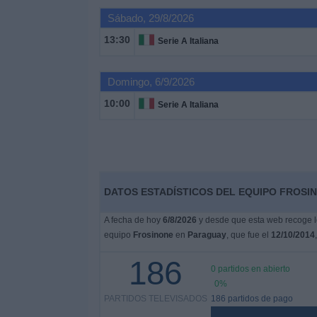
Sábado, 29/8/2026
Noticias
13:30
Serie A Italiana
Widget
Domingo, 6/9/2026
10:00
Serie A Italiana
DATOS ESTADÍSTICOS DEL EQUIPO FROSI
A fecha de hoy
6/8/2026
y desde que esta web recoge lo
equipo
Frosinone
en
Paraguay
, que fue el
12/10/2014
186
0 partidos en abierto
0%
PARTIDOS TELEVISADOS
186 partidos de pago