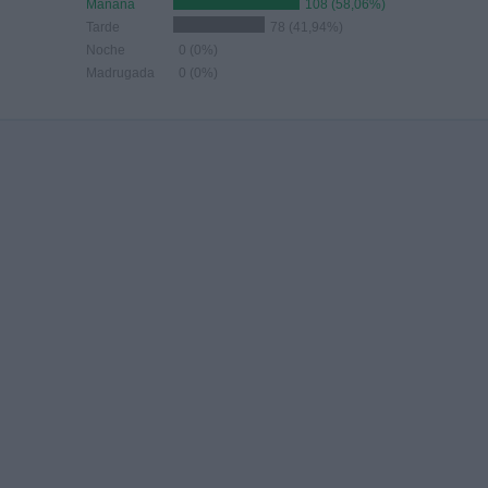
Mañana
108 (58,06%)
Tarde
78 (41,94%)
Noche
0 (0%)
Madrugada
0 (0%)