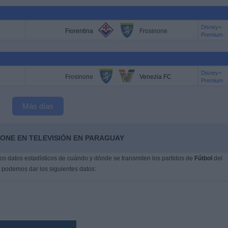
Disney+
Fiorentina
Frosinone
Premium
Disney+
Frosinone
Venezia FC
Premium
Más días
NONE EN TELEVISIÓN EN PARAGUAY
s datos estadísticos de cuándo y dónde se transmiten los partidos de
Fútbol
del
, podemos dar los siguientes datos: