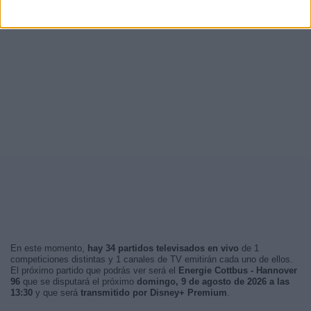
En este momento,
hay 34 partidos televisados en vivo
de 1
competiciones distintas y 1 canales de TV emitirán cada uno de ellos.
El próximo partido que podrás ver será el
Energie Cottbus - Hannover
96
que se disputará el próximo
domingo, 9 de agosto de 2026 a las
13:30
y que será
transmitido por Disney+ Premium
.