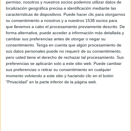
permiso, nosotros y nuestros socios podemos utilizar datos de
08:30
2. Bundesliga
localización geográfica precisa e identificación mediante las
características de dispositivos. Puede hacer clic para otorgarnos
Hannover 96
su consentimiento a nosotros y a nuestros 1538 socios para
VfL Wolfsburg
que llevemos a cabo el procesamiento previamente descrito. De
Disney+ Premium
forma alternativa, puede acceder a información más detallada y
cambiar sus preferencias antes de otorgar o negar su
consentimiento.
Tenga en cuenta que algún procesamiento de
Domingo, 30/8/2026
sus datos personales puede no requerir de su consentimiento,
08:30
2. Bundesliga
pero usted tiene el derecho de rechazar tal procesamiento. Sus
preferencias se aplicarán solo a este sitio web. Puede cambiar
Darmstadt 98
sus preferencias o retirar su consentimiento en cualquier
Hannover 96
momento volviendo a este sitio y haciendo clic en el botón
"Privacidad" en la parte inferior de la página web.
Disney+ Premium
Más días
DATOS ESTADÍSTICOS DEL EQUIPO HANNOVER 96 EN
TELEVISIÓN EN PARAGUAY