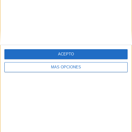
RANKING POR EQUIPOS
Schalke 04
12 (6,06%)
Hamburger SV
11 (5,56%)
Borussia Dortmund
9 (4,55%)
Hertha Berlin
9 (4,55%)
Eintracht Frankfurt
7 (3,54%)
Ver ranking completo
ACEPTO
RANKING POR COMPETICIONES
MÁS OPCIONES
2. Bundesliga
97 (48,99%)
Bundesliga
96 (48,48%)
Copa de Alemania
5 (2,53%)
Ver ranking completo
Nº DE PARTIDOS POR DÍA DE LA SEMANA
LUNES
MARTES
MIÉRCOLES
JUEVES
VIERNES