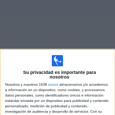
Noticias
Widget
Fixture de
Hannover 96
en vivo
Mañana domingo, 9/8/2026
Su privacidad es importante para
08:30
2. Bundesliga
nosotros
Energie Cottbus
Nosotros y nuestros 1538
socios
almacenamos y/o accedemos
Hannover 96
a información en un dispositivo, como cookies, y procesamos
datos personales, como identificadores únicos e información
Disney+ Premium
estándar enviada por un dispositivo para publicidad y contenido
personalizado, medición de publicidad y contenido,
Domingo, 16/8/2026
investigación de audiencia y desarrollo de servicios.
Con su