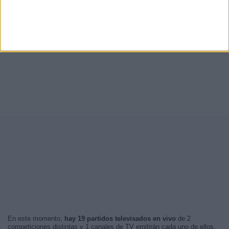
En este momento,
hay 19 partidos televisados en vivo
de 2
competiciones distintas y 1 canales de TV emitirán cada uno de ellos.