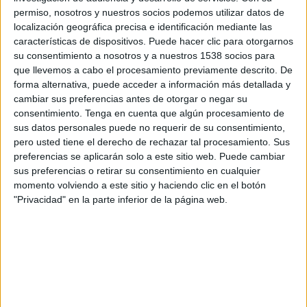
21:00
Leagues Cup
permiso, nosotros y nuestros socios podemos utilizar datos de
localización geográfica precisa e identificación mediante las
Inter Miami CF
características de dispositivos. Puede hacer clic para otorgarnos
Monterrey
su consentimiento a nosotros y a nuestros 1538 socios para
que llevemos a cabo el procesamiento previamente descrito. De
Apple TV
forma alternativa, puede acceder a información más detallada y
cambiar sus preferencias antes de otorgar o negar su
Miércoles, 12/8/2026
consentimiento.
Tenga en cuenta que algún procesamiento de
sus datos personales puede no requerir de su consentimiento,
20:30
Leagues Cup
pero usted tiene el derecho de rechazar tal procesamiento. Sus
preferencias se aplicarán solo a este sitio web. Puede cambiar
Inter Miami CF
sus preferencias o retirar su consentimiento en cualquier
Club León
momento volviendo a este sitio y haciendo clic en el botón
Apple TV
"Privacidad" en la parte inferior de la página web.
Más días
DATOS ESTADÍSTICOS DEL EQUIPO INTER MIAMI CF EN
TELEVISIÓN EN PARAGUAY