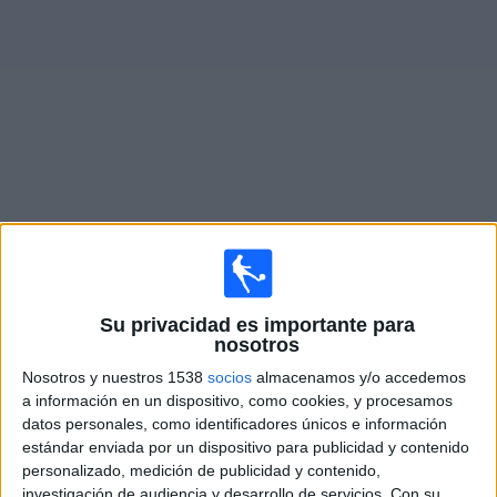
Noticias
Widget
Fixture de
Inter Miami CF
en vivo
Partidos de hoy miércoles, 5/8/2026
20:30
Leagues Cup
Su privacidad es importante para
nosotros
Inter Miami CF
Nosotros y nuestros 1538
socios
almacenamos y/o accedemos
Atlético San Luis
a información en un dispositivo, como cookies, y procesamos
Apple TV
datos personales, como identificadores únicos e información
estándar enviada por un dispositivo para publicidad y contenido
personalizado, medición de publicidad y contenido,
Sábado, 8/8/2026
investigación de audiencia y desarrollo de servicios.
Con su