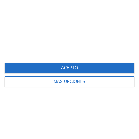
SC
RANKING POR EQUIPOS
Nashville SC
18 (7,32%)
Orlando City
18 (7,32%)
Atlanta United
15 (6,1%)
Philadelphia Union
14 (5,69%)
New York City
13 (5,28%)
Ver ranking completo
ACEPTO
RANKING POR COMPETICIONES
MÁS OPCIONES
MLS
194 (78,86%)
Leagues Cup
17 (6,91%)
CONCACAF Champions Cup
14 (5,69%)
Amistoso
11 (4,47%)
FIFA Copa Mundial de Clubes
4 (1,63%)
Ver ranking completo