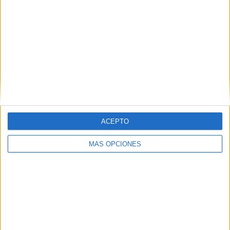
8
4
21
COMPETICIONES
VS Rumanía
RIVALES
RANKING POR EQUIPOS
Rumanía
4 (9,3%)
Suiza
4 (9,3%)
Chipre
3 (6,98%)
Irlanda del Norte
3 (6,98%)
Andorra
3 (6,98%)
ACEPTO
Ver ranking completo
MÁS OPCIONES
RANKING POR COMPETICIONES
UEFA Nations League
13 (30,23%)
FIFA Copa Mundial 2026
10 (23,26%)
Eurocopa 2028
10 (23,26%)
Amistoso
6 (13,95%)
Eurocopa Femenina
1 (2,33%)
Ver ranking completo