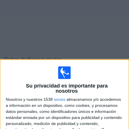
Noticias
Widget
Fixture de
Kosovo
en vivo
Jueves, 24/9/2026
15:45
UEFA Nations League
Su privacidad es importante para
Fase de grupos
nosotros
Kosovo
Nosotros y nuestros 1538
socios
almacenamos y/o accedemos
a información en un dispositivo, como cookies, y procesamos
República Irlanda
datos personales, como identificadores únicos e información
Canal por confirmar
estándar enviada por un dispositivo para publicidad y contenido
personalizado, medición de publicidad y contenido,
Domingo, 27/9/2026