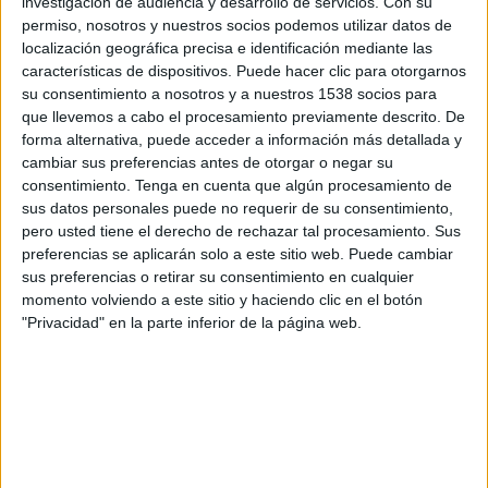
investigación de audiencia y desarrollo de servicios.
Con su
permiso, nosotros y nuestros socios podemos utilizar datos de
13:00
UEFA Nations League
localización geográfica precisa e identificación mediante las
Fase de grupos
características de dispositivos. Puede hacer clic para otorgarnos
su consentimiento a nosotros y a nuestros 1538 socios para
Austria
que llevemos a cabo el procesamiento previamente descrito. De
Kosovo
forma alternativa, puede acceder a información más detallada y
cambiar sus preferencias antes de otorgar o negar su
Canal por confirmar
consentimiento.
Tenga en cuenta que algún procesamiento de
sus datos personales puede no requerir de su consentimiento,
Jueves, 1/10/2026
pero usted tiene el derecho de rechazar tal procesamiento. Sus
15:45
UEFA Nations League
preferencias se aplicarán solo a este sitio web. Puede cambiar
Fase de grupos
sus preferencias o retirar su consentimiento en cualquier
momento volviendo a este sitio y haciendo clic en el botón
Israel
"Privacidad" en la parte inferior de la página web.
Kosovo
Canal por confirmar
Más días