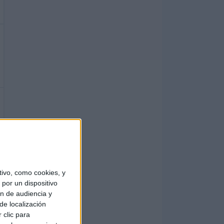
ivo, como cookies, y
por un dispositivo
ón de audiencia y
de localización
 clic para