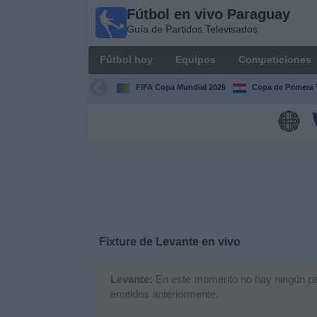
Fútbol en vivo Paraguay
Fútbol
Guía de Partidos Televisados
en vivo
Paraguay
Fútbol hoy
Equipos
Competiciones
Guía de
Partidos
FIFA Copa Mundial 2026
Copa de Primera 
Televisados
Fútbol
hoy
Equipos
Competiciones
Fixture de
Levante
en vivo
Canales
Levante:
En este momento no hay ningún parti
emitidos anteriormente.
Otros
Deportes