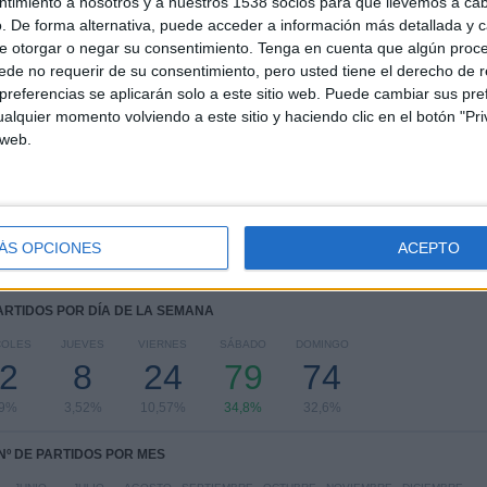
ntimiento a nosotros y a nuestros 1538 socios para que llevemos a ca
. De forma alternativa, puede acceder a información más detallada y 
COMPETICIONES
VS Villarreal
RIVALES
e otorgar o negar su consentimiento.
Tenga en cuenta que algún proc
de no requerir de su consentimiento, pero usted tiene el derecho de r
RANKING POR COMPETICIONES
referencias se aplicarán solo a este sitio web. Puede cambiar sus pref
alquier momento volviendo a este sitio y haciendo clic en el botón "Pri
La Liga EA Sports
123 (54,19%)
 web.
LaLiga Hypermotion
100 (44,05%)
Amistoso
3 (1,32%)
Copa del Rey
1 (0,44%)
Ver ranking completo
ÁS OPCIONES
ACEPTO
PARTIDOS POR DÍA DE LA SEMANA
COLES
JUEVES
VIERNES
SÁBADO
DOMINGO
2
8
24
79
74
29%
3,52%
10,57%
34,8%
32,6%
Nº DE PARTIDOS POR MES