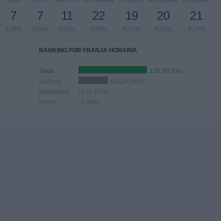
JUNIO
JULIO
AGOSTO
SEPTIEMBRE
OCTUBRE
NOVIEMBRE
DICIEMBRE
7
7
11
22
19
20
21
3,08%
3,08%
4,85%
9,69%
8,37%
8,81%
9,25%
RANKING POR FRANJA HORARIA
Tarde
158 (69,6%)
Mañana
68 (29,96%)
Madrugada
1 (0,44%)
Noche
0 (0%)