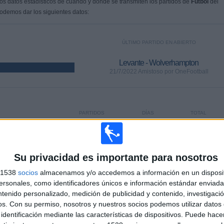
s datos estadísticos de cuándo y dónde se transmiten los partidos de
Fútbol
del
podemos dar los siguientes datos:
ÚLTIMO PARTIDO EN ABIERTO
Levante - Wolverhampton
21/7/2022 Amistoso por OneFootball
PARTIDOS
DÍAS
TOTAL
122
1478
17
CONSECUTIVOS
SIN PARTIDO
CANALES TV
DE PAGO
GRATUÍTO
Su privacidad es importante para nosotros
s 1538
socios
almacenamos y/o accedemos a información en un disposit
sonales, como identificadores únicos e información estándar enviada 
ntenido personalizado, medición de publicidad y contenido, investigaci
os.
Con su permiso, nosotros y nuestros socios podemos utilizar datos 
TOTAL
MÁXIMO
TOTAL
identificación mediante las características de dispositivos. Puede hacer
4
11
49