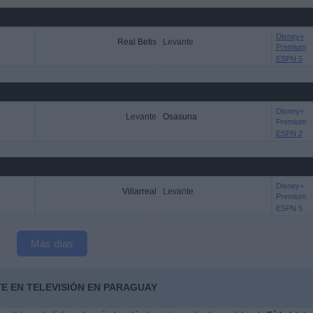
Disney+
Real Betis
Levante
Premium
ESPN 5
Disney+
Levante
Osasuna
Premium
ESPN 2
Disney+
Villarreal
Levante
Premium
ESPN 5
Más días
E EN TELEVISIÓN EN PARAGUAY