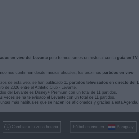
sados en vivo del Levante
pero te mostramos un historial con la
guía en TV
do nos confirmen desde medios oficiales, los próximos
partidos en vivo
.
nzos de esta web, se han publicado
11 partidos televisados en directo del 
ro de 2026 entre el Athletic Club - Levante.
idos del Levante es Disney+ Premium con un total de 11 partidos.
 veces se ha televisado el Levante con un total de 11 partidos.
untas más habituales que se hacen los aficionados y gracias a esta Agenda, 
Cambiar a tu zona horaria
Fútbol en vivo en
Paraguay