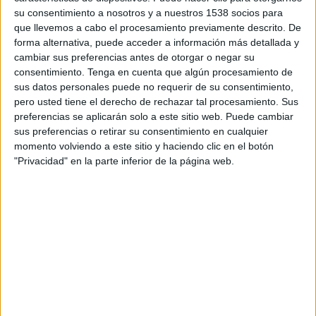
DATOS ESTADÍSTICOS DEL EQUIPO NIGERIA EN
su consentimiento a nosotros y a nuestros 1538 socios para
TELEVISIÓN EN PARAGUAY
que llevemos a cabo el procesamiento previamente descrito. De
forma alternativa, puede acceder a información más detallada y
A fecha de hoy
7/8/2026
y desde que esta web recoge los datos
cambiar sus preferencias antes de otorgar o negar su
estadísticos de cuándo y dónde se transmiten los partidos de
Fútbol
del
consentimiento.
Tenga en cuenta que algún procesamiento de
equipo
Nigeria
en
Paraguay
, que fue el
5/8/2016
, podemos dar los
sus datos personales puede no requerir de su consentimiento,
siguientes datos:
pero usted tiene el derecho de rechazar tal procesamiento. Sus
preferencias se aplicarán solo a este sitio web. Puede cambiar
68
sus preferencias o retirar su consentimiento en cualquier
momento volviendo a este sitio y haciendo clic en el botón
PARTIDOS TELEVISADOS
"Privacidad" en la parte inferior de la página web.
35 partidos en abierto
51,47%
33 partidos de pago
48,53%
ÚLTIMO PARTIDO EN ABIERTO
Egipto - Nigeria
5/8/2026 Copa África Femenina por CAF TV YouTube
RANKING POR CANALES