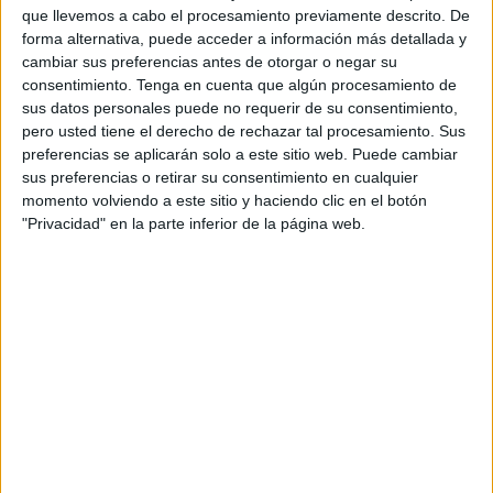
EN TELEVISIÓN EN PARAGUAY
que llevemos a cabo el procesamiento previamente descrito. De
forma alternativa, puede acceder a información más detallada y
A fecha de hoy
6/8/2026
y desde que esta web recoge los datos
cambiar sus preferencias antes de otorgar o negar su
estadísticos de cuándo y dónde se transmiten los partidos de
Fútbol
del
consentimiento.
Tenga en cuenta que algún procesamiento de
equipo
Racing Santander
en
Paraguay
, que fue el
17/8/2019
, podemos
sus datos personales puede no requerir de su consentimiento,
dar los siguientes datos:
pero usted tiene el derecho de rechazar tal procesamiento. Sus
preferencias se aplicarán solo a este sitio web. Puede cambiar
143
sus preferencias o retirar su consentimiento en cualquier
momento volviendo a este sitio y haciendo clic en el botón
"Privacidad" en la parte inferior de la página web.
PARTIDOS TELEVISADOS
0 partidos en abierto
0%
143 partidos de pago
100%
RANKING POR CANALES
Disney+ Premium
60 (41,96%)
Star+
49 (34,27%)
ESPN Play
14 (9,79%)
Tigo Sports 3
10 (6,99%)