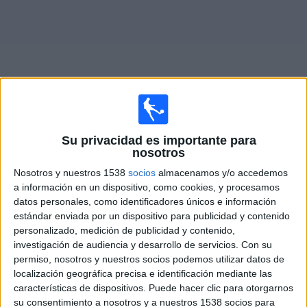
Noticias
Widget
Su privacidad es importante para
Fixture de
Racing Santander
en vivo
nosotros
Domingo, 16/8/2026
Nosotros y nuestros 1538
socios
almacenamos y/o accedemos
a información en un dispositivo, como cookies, y procesamos
12:00
La Liga EA Sports
datos personales, como identificadores únicos e información
estándar enviada por un dispositivo para publicidad y contenido
Racing Santander
personalizado, medición de publicidad y contenido,
Villarreal
investigación de audiencia y desarrollo de servicios.
Con su
Disney+ Premium
permiso, nosotros y nuestros socios podemos utilizar datos de
localización geográfica precisa e identificación mediante las
características de dispositivos. Puede hacer clic para otorgarnos
DATOS ESTADÍSTICOS DEL EQUIPO RACING SANTANDER
su consentimiento a nosotros y a nuestros 1538 socios para