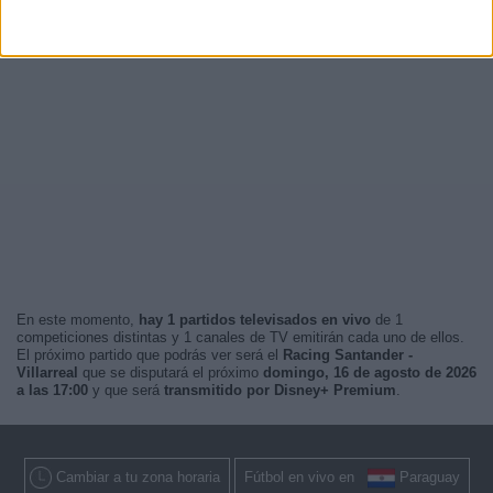
En este momento,
hay 1 partidos televisados en vivo
de 1
competiciones distintas y 1 canales de TV emitirán cada uno de ellos.
El próximo partido que podrás ver será el
Racing Santander -
Villarreal
que se disputará el próximo
domingo, 16 de agosto de 2026
a las 17:00
y que será
transmitido por Disney+ Premium
.
Cambiar a tu zona horaria
Fútbol en vivo en
Paraguay