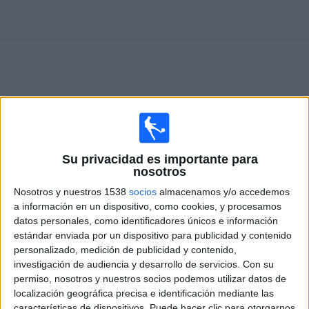
Noticias
Widget
Fixture de
Wrexham
en vivo
Su privacidad es importante para
nosotros
Lunes, 17/8/2026
Nosotros y nuestros 1538
socios
almacenamos y/o accedemos
16:00
Championship
a información en un dispositivo, como cookies, y procesamos
datos personales, como identificadores únicos e información
Cardiff City
estándar enviada por un dispositivo para publicidad y contenido
Wrexham
personalizado, medición de publicidad y contenido,
Disney+ Premium
investigación de audiencia y desarrollo de servicios.
Con su
permiso, nosotros y nuestros socios podemos utilizar datos de
localización geográfica precisa e identificación mediante las
DATOS ESTADÍSTICOS DEL EQUIPO WREXHAM EN
características de dispositivos. Puede hacer clic para otorgarnos