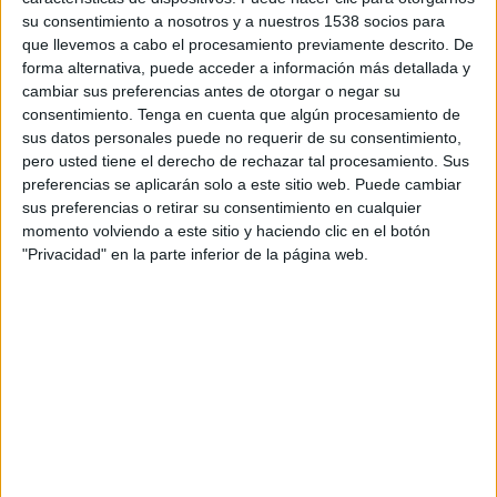
TELEVISIÓN EN PARAGUAY
su consentimiento a nosotros y a nuestros 1538 socios para
que llevemos a cabo el procesamiento previamente descrito. De
A fecha de hoy
9/8/2026
y desde que esta web recoge los datos
forma alternativa, puede acceder a información más detallada y
estadísticos de cuándo y dónde se transmiten los partidos de
Fútbol
del
cambiar sus preferencias antes de otorgar o negar su
equipo
Wrexham
en
Paraguay
, que fue el
6/11/2022
, podemos dar los
consentimiento.
Tenga en cuenta que algún procesamiento de
siguientes datos:
sus datos personales puede no requerir de su consentimiento,
pero usted tiene el derecho de rechazar tal procesamiento. Sus
45
preferencias se aplicarán solo a este sitio web. Puede cambiar
sus preferencias o retirar su consentimiento en cualquier
PARTIDOS TELEVISADOS
momento volviendo a este sitio y haciendo clic en el botón
"Privacidad" en la parte inferior de la página web.
3 partidos en abierto
6,67%
42 partidos de pago
93,33%
ÚLTIMO PARTIDO EN ABIERTO
Wrexham - Sunderland
1/8/2026 Amistoso por Claro Sports, Clarosports.com, Claro Sports
YouTube, Pluto TV
RANKING POR CANALES