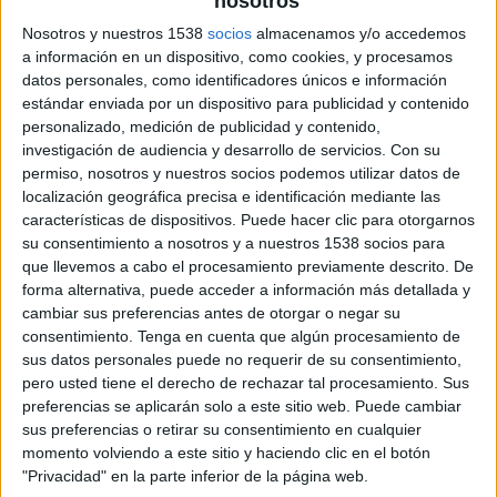
nosotros
Bengaluru
Nosotros y nuestros 1538
socios
almacenamos y/o accedemos
OneFootball
OneFootball PPV
a información en un dispositivo, como cookies, y procesamos
datos personales, como identificadores únicos e información
Lunes, 7/4/2025
estándar enviada por un dispositivo para publicidad y contenido
personalizado, medición de publicidad y contenido,
11:00
Indian Super League
investigación de audiencia y desarrollo de servicios.
Con su
permiso, nosotros y nuestros socios podemos utilizar datos de
Mohun Bagan
localización geográfica precisa e identificación mediante las
Jamshedpur
características de dispositivos. Puede hacer clic para otorgarnos
OneFootball
OneFootball PPV
su consentimiento a nosotros y a nuestros 1538 socios para
que llevemos a cabo el procesamiento previamente descrito. De
Domingo, 6/4/2025
forma alternativa, puede acceder a información más detallada y
cambiar sus preferencias antes de otorgar o negar su
11:00
Indian Super League
consentimiento.
Tenga en cuenta que algún procesamiento de
sus datos personales puede no requerir de su consentimiento,
FC Goa
pero usted tiene el derecho de rechazar tal procesamiento. Sus
Bengaluru
preferencias se aplicarán solo a este sitio web. Puede cambiar
OneFootball
OneFootball PPV
sus preferencias o retirar su consentimiento en cualquier
momento volviendo a este sitio y haciendo clic en el botón
"Privacidad" en la parte inferior de la página web.
Más días