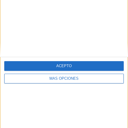
Ranking equipos por nº de partidos en abierto
Mohun Bagan
97 (18,16%)
Bengaluru
93 (17,42%)
Mumbai City
92 (17,23%)
FC Goa
92 (17,23%)
Hyderabad FC
92 (17,23%)
Ver ranking completo
ACEPTO
Ranking equipos por nº de partidos Local
MÁS OPCIONES
Mohun Bagan
50 (9,36%)
Bengaluru
47 (8,8%)
Hyderabad FC
47 (8,8%)
FC Goa
46 (8,61%)
Mumbai City
45 (8,43%)
Ver ranking completo