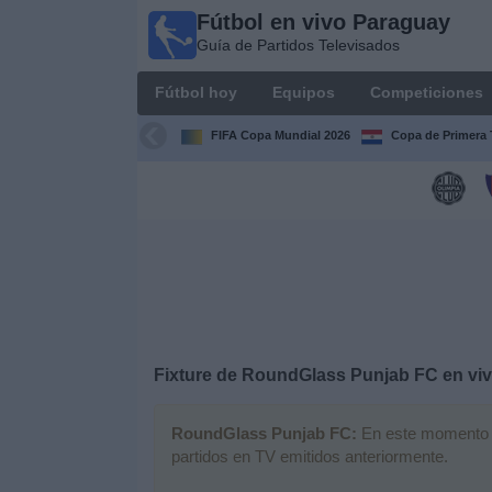
Fútbol en vivo Paraguay
Fútbol
Guía de Partidos Televisados
en vivo
Paraguay
Fútbol hoy
Equipos
Competiciones
Guía de
Partidos
FIFA Copa Mundial 2026
Copa de Primera 
Televisados
Fútbol
hoy
Equipos
Competiciones
Fixture de
RoundGlass Punjab FC
en vi
Canales
RoundGlass Punjab FC:
En este momento no
partidos en TV emitidos anteriormente.
Otros
Deportes