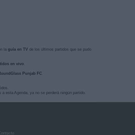
on la
guía en TV
de los últimos partidos que se pudo
tidos en vivo
.
l RoundGlass Punjab FC
.
idos.
 a esta Agenda, ya no se perderá ningún partido.
Contacto