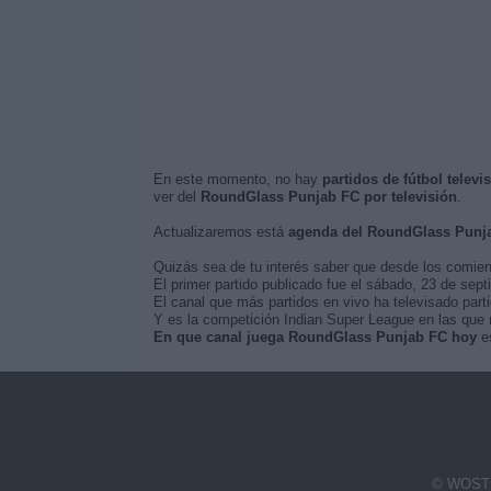
En este momento, no hay
partidos de fútbol telev
ver del
RoundGlass Punjab FC por televisión
.
Actualizaremos está
agenda del RoundGlass Punj
Quizás sea de tu interés saber que desde los comie
El primer partido publicado fue el sábado, 23 de se
El canal que más partidos en vivo ha televisado par
Y es la competición Indian Super League en las que 
En que canal juega RoundGlass Punjab FC hoy
es
© WOSTI