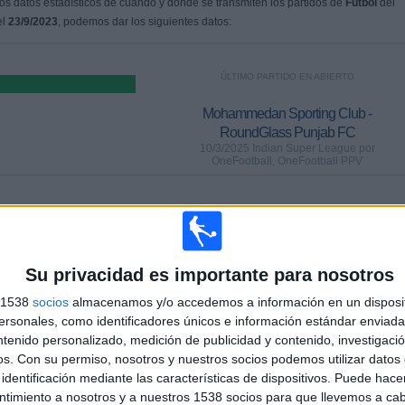
s datos estadísticos de cuándo y dónde se transmiten los partidos de
Fútbol
del
el
23/9/2023
, podemos dar los siguientes datos:
ÚLTIMO PARTIDO EN ABIERTO
Mohammedan Sporting Club -
RoundGlass Punjab FC
10/3/2025 Indian Super League por
OneFootball, OneFootball PPV
PARTIDOS
DÍAS
TOTAL
0
515
2
80,43%)
Su privacidad es importante para nosotros
CONSECUTIVOS
SIN PARTIDO
CANALES TV
DE PAGO
GRATUÍTO
s 1538
socios
almacenamos y/o accedemos a información en un disposit
sonales, como identificadores únicos e información estándar enviada 
ntenido personalizado, medición de publicidad y contenido, investigaci
TOTAL
MÁXIMO
TOTAL
os.
Con su permiso, nosotros y nuestros socios podemos utilizar datos 
1
4
12
identificación mediante las características de dispositivos. Puede hacer
ntimiento a nosotros y a nuestros 1538 socios para que llevemos a ca
COMPETICIONES
VS Mohun
RIVALES