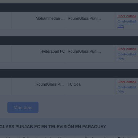
OneFootball
Mohammedan Sporting Club
RoundGlass Punjab FC
OneFootball
PPV
OneFootball
Hyderabad FC
RoundGlass Punjab FC
OneFootball
PPV
OneFootball
RoundGlass Punjab FC
FC Goa
OneFootball
PPV
Más días
GLASS PUNJAB FC EN TELEVISIÓN EN PARAGUAY