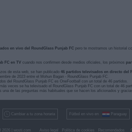
isados en vivo del RoundGlass Punjab FC
pero te mostramos un historial c
ab FC en TV
cuando nos confirmen desde medios oficiales, los próximos
par
nzos de esta web, se han publicado
46 partidos televisados en directo de
ptiembre de 2023 entre el Mohun Bagan - RoundGlass Punjab FC.
tidos del RoundGlass Punjab FC es OneFootball con un total de 46 partidos.
más veces se ha televisado el RoundGlass Punjab FC con un total de 46 part
 una de las preguntas más habituales que se hacen los aficionados y gracias
Cambiar a tu zona horaria
Fútbol en vivo en
Paraguay
 2026 |
wosti.com
Aviso legal
Política de cookies
Recomendados