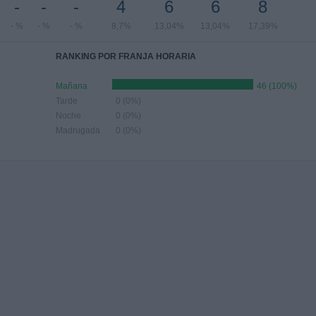
-
-
-
4
6
6
8
- %
- %
- %
8,7%
13,04%
13,04%
17,39%
RANKING POR FRANJA HORARIA
Mañana
46 (100%)
Tarde
0 (0%)
Noche
0 (0%)
Madrugada
0 (0%)