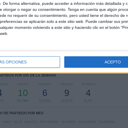
. De forma alternativa, puede acceder a información más detallada y 
Bagan
e otorgar o negar su consentimiento.
Tenga en cuenta que algún proc
de no requerir de su consentimiento, pero usted tiene el derecho de r
RANKING POR COMPETICIONES
referencias se aplicarán solo a este sitio web. Puede cambiar sus pref
alquier momento volviendo a este sitio y haciendo clic en el botón "Pri
Indian Super League
46 (100%)
 web.
Ver ranking completo
ÁS OPCIONES
ACEPTO
PARTIDOS POR DÍA DE LA SEMANA
COLES
JUEVES
VIERNES
SÁBADO
DOMINGO
4
10
6
9
4
7%
21,74%
13,04%
19,57%
8,7%
Nº DE PARTIDOS POR MES
JUNIO
JULIO
AGOSTO
SEPTIEMBRE
OCTUBRE
NOVIEMBRE
DICIEMBRE