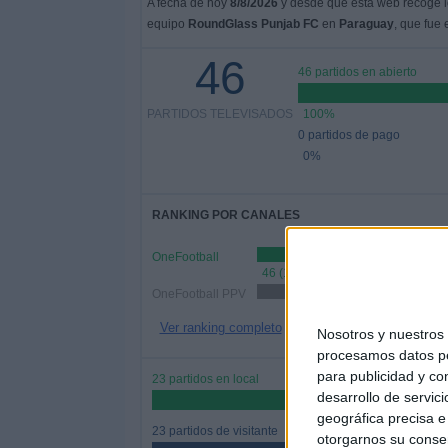
A fecha de hoy
8/8/2026
y desde que esta web recoge lo
equipo
RoundGlass Punjab FC
en
Paraguay
, que fue 
46
46 partidos en abierto
PARTIDOS TELEVISADOS
100%
0 partidos de pago
0%
RANKING POR CANALES
OneFootball
46 (100%)
OneFootball PPV
37 (
Ver ranking completo
Nosotros y nuestro
procesamos datos per
para publicidad y co
23 partidos en local
desarrollo de servici
50%
geográfica precisa e 
23 partidos de visitante
otorgarnos su conse