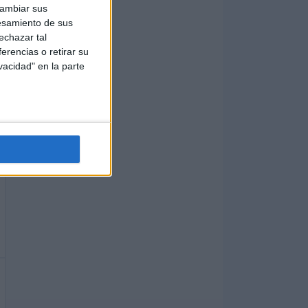
cambiar sus
esamiento de sus
echazar tal
erencias o retirar su
vacidad" en la parte