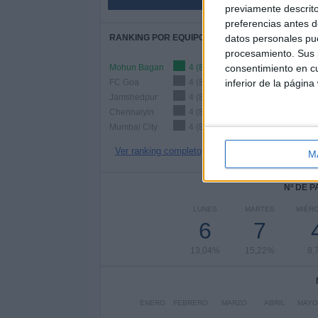
50%
previamente descrito
preferencias antes d
datos personales pue
RANKING POR EQUIPOS
procesamiento. Sus p
consentimiento en cu
Mohun Bagan
4 (8,7%)
inferior de la página
FC Goa
4 (8,7%)
Jamshedpur
4 (8,7%)
Chennaiyin
4 (8,7%)
Mumbai City
4 (8,7%)
Ver ranking completo
M
Nº DE 
LUNES
MARTES
MIÉR
6
7
13,04%
15,22%
8,
ENERO
FEBRERO
MARZO
ABRIL
MAYO